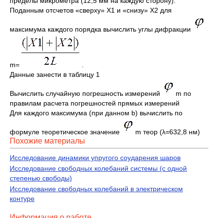
пределы микрометра (12,5 мм на каждую сторону).
Поданным отсчетов «сверху» Х1 и «снизу» Х2 для
максимума каждого порядка вычислить углы дифракции
m=
.
Данные занести в таблицу 1
Вычислить случайную погрешность измерений
m по
правилам расчета погрешностей прямых измерений
Для каждого максимума (при данном b) вычислить по
формуле теоретическое значение
m теор (λ=632,8 нм)
Похожие материалы
Исследование динамики упругого соударения шаров
Исследование свободных колебаний системы (с одной
степенью свободы)
Исследование свободных колебаний в электрическом
контуре
Информация о работе