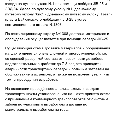
заезда на путевой уклон №1 при помощи лебёдок JIB-25 и
ЛВД-34. Далее по путевому уклону №1, дренажному
путевому уклону "бис" и дренажному путевому уклону (I этап)
пласта Байкаимского лебёдками JIB-25 в устье
вентиляционного штрека №1308.
По вентиляционному штреку №1308 доставка материалов и
оборудования осуществляется при помощи лебёдок JIB-25.
Существующая схема доставка материалов и оборудования
на шахте является очень сложной и многоступенчатой, т.е.
со сцепкой-расцепкой состава от поверхности до забоев
подготовительных выработок до 7-8 раз, что приводит к
аварийности транспортных лебёдок и большим затратам на
обслуживание и их ремонт, а так же не позволяет увеличить
темпы проведения выработок.
На основании проведённого анализа схемы и средств
транспорта шахты установлено, что на шахте принято схема
с применением конвейерного транспорта угля от очистным
забоев по участковым выработкам и дальше по
магистральным выработкам на гора.