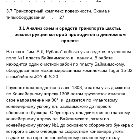
. . . . . . . . . . . . 21
3.7 Транспортный комплекс поверхности. Схема и
типыоборудования . 27
3.1 Анализ схем и средств транспорта шахты,
реконструкция которой проводится в дипломном
проекте
На шахте "им. А.Д. Рубана" добыча угля ведется в уклонном
поле №1 пласта Байкаимского в I панели. В работе
находится один очистной забой по пласту Байкаимскому,
оборудованным механизированным комплексом Tagor 15-32
с комбайном JOY 4LS-20.
Грузопоток зарождается в лаве 1308, и затем угль движется
по Конвейерному штреку 1308 потом зрузопоток изменяя
свое направление на 90°, и движется по Фланговому
конвейерному уклону пл. Байкаимского до первого
сборочного бункера. С бункера уголь движется по главному
конвейерному штреку пл. Байкаимского, затем по
конвейерному уклону №1 до основного сборочного бункера с
которого в свою очередь на скоростном конвейере уголь
выдается на гора по конвейерному наклонному стволу.