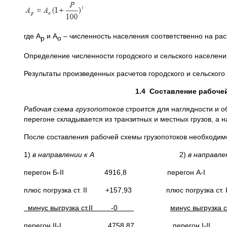
где А
и А
– численность населения соответственно на расче
р
о
Определение численности городского и сельского населени
Результаты произведенных расчетов городского и сельского
1.4
Составление рабочей
Рабочая схема грузопотоков
строится для наглядности и о
перегоне складывается из транзитных и местных грузов, а
После составления рабочей схемы грузопотоков необходимо
1)
в направлении к А
2)
в направле
перегон Б-II 4916,8 перегон А
плюс погрузка ст. II +157,93 плюс погрузка с
минус выгрузка ст.
II
-0
минус выгрузка с
перегон II-I 4758,87 перегон I-