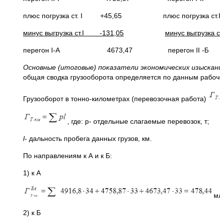
плюс погрузка ст. I +45,65 плюс погрузка с
минус выгрузка ст.
I
-131,05
минус выгрузка с
перегон I-А 4673,47 перегон II 
Основные (итоговые) показатели экономических изыска
общая сводка грузооборота определяется по данным рабочей
Грузооборот в тонно-километрах (перевозочная работа)
, где: p- отдельные слагаемые перевозок, т;
l
- дальность пробега данных грузов, км.
По направлениям к А и к Б:
1) к А
мл
2) к Б