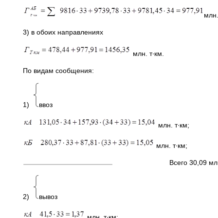
млн.
3) в обоих направлениях
млн. т∙км.
По видам сообщения:
1)
ввоз
млн. т∙км;
млн. т∙км;
Всего 30,09 млн. т
2)
вывоз
млн. т∙км;