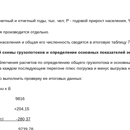
тный и отчетный годы, тыс. чел; Р - годовой прирост населения, %;
я производится отдельно.
 населения и общая его численность сводятся в итоговую таблицу 7
 схемы грузопотоков и определение основных показателей э
блегчения расчетов по определению общего грузопотока и основны
 на каждом последующем перегоне плюс погрузка и минус выгрузка 
 выполнить проверку ее итоговых данных:
ни к Б
-I 9816
т. I +204,15
т.
I
-280,37
II 9739,78