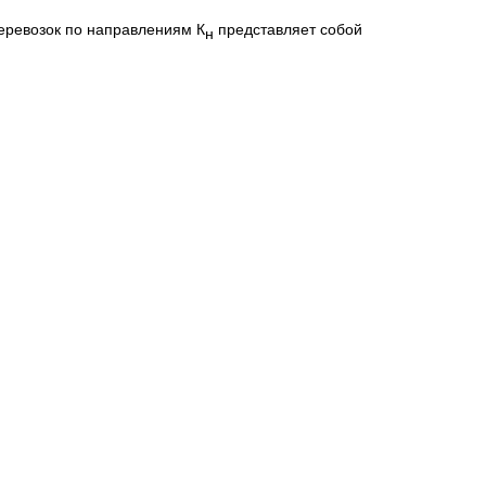
перевозок по направлениям К
представляет собой
н