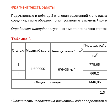
Фрагмент текста работы
Подсчитанные в таблице 2 значения расстояний х откладыв
соединив, таким образом, точки, установим замкнутый конт
Определяем площади
полученного местного района тяготени
Таблица 3
Площадь район
2
Станция
Масштаб карты
Цена деления 1 см
2
см
I
778,65
2
1:600000
6*6=36 км
II
668,2
Общая площадь
1446,85
1.3
Численность населения на расчетный год
определяется п