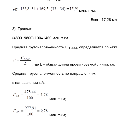
млн. т∙км;
Всего 17,28 млн. т
3) Транзит
(4800+9800)·100=1460 млн. т·км.
Средняя грузонапряженность Г,
, определяется по ка
Т∙КМ
, где L – общая длина проектируемой линии, км.
Средняя грузонапряженность по направлениям:
в направлении к А:
млн. т∙км;
млн. т∙км;