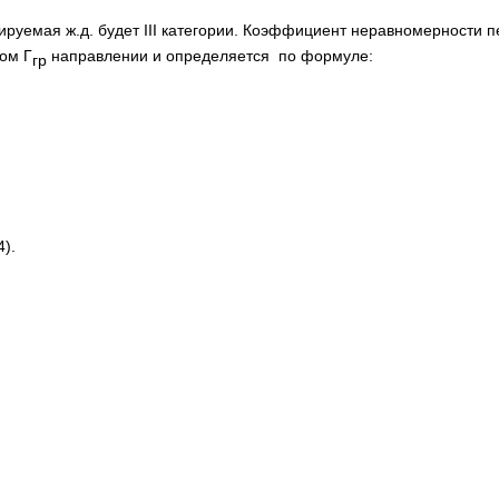
ктируемая ж.д. будет III категории. Коэффициент неравномерности 
ом Г
направлении и определяется по формуле:
гр
).