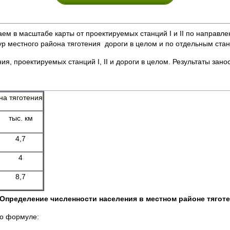
аем в масштабе карты от проектируемых станций I и II по направ
ур местного района тяготения дороги в целом и по отдельным ста
я, проектируемых станций I, II и дороги в целом. Результаты занос
а тяготения
тыс. км
4,7
4
8,7
Определение численности населения в местном районе тяготе
о формуле: