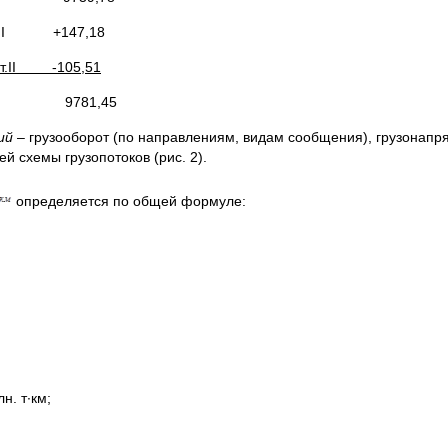
т.II +147,18
т.
II
-105,51
-Б 9781,45
ний
– грузооборот (по направлениям, видам сообщения), грузонапр
 схемы грузопотоков (рис. 2).
определяется по общей формуле:
н. т∙км;