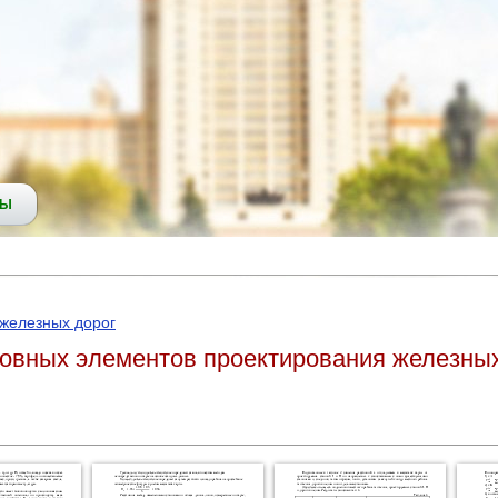
СЫ
 железных дорог
овных элементов проектирования железных