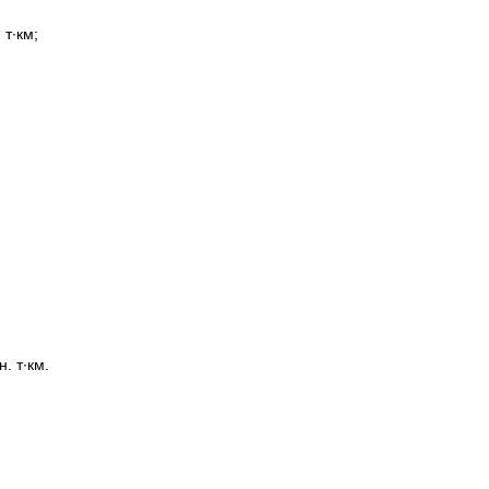
 т∙км;
∙км.