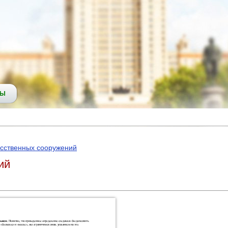
СЫ
усственных сооружений
ий