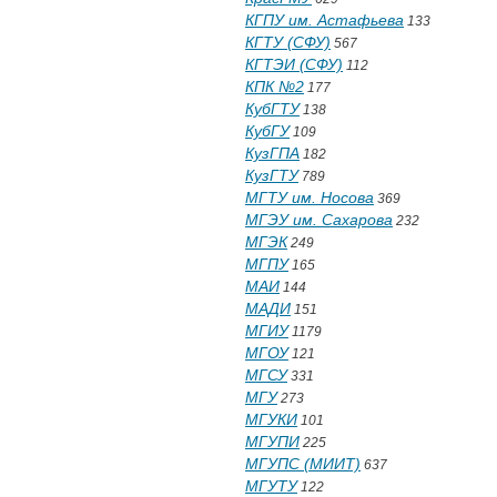
КГПУ им. Астафьева
133
КГТУ (СФУ)
567
КГТЭИ (СФУ)
112
КПК №2
177
КубГТУ
138
КубГУ
109
КузГПА
182
КузГТУ
789
МГТУ им. Носова
369
МГЭУ им. Сахарова
232
МГЭК
249
МГПУ
165
МАИ
144
МАДИ
151
МГИУ
1179
МГОУ
121
МГСУ
331
МГУ
273
МГУКИ
101
МГУПИ
225
МГУПС (МИИТ)
637
МГУТУ
122