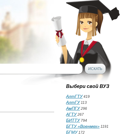
Выбери свой ВУЗ
АлтГТУ
419
АлтГУ
113
АмПГУ
296
АГТУ
267
БИТТУ
794
БГТУ «Военмех»
1191
БГМУ
172