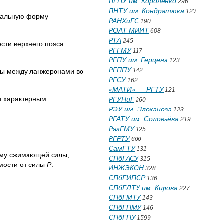
ПГПУ им. Короленко
296
ПНТУ им. Кондратюка
120
ачальную форму
РАНХиГС
190
РОАТ МИИТ
608
РТА
245
ости верхнего пояса
РГГМУ
117
РГПУ им. Герцена
123
РГППУ
142
ины между ланжеронами во
РГСУ
162
«МАТИ» — РГТУ
121
и характерным
РГУНиГ
260
РЭУ им. Плеханова
123
РГАТУ им. Соловьёва
219
РязГМУ
125
РГРТУ
666
СамГТУ
131
тему сжимающей силы,
СПбГАСУ
315
имости от силы
Р
:
ИНЖЭКОН
328
СПбГИПСР
136
СПбГЛТУ им. Кирова
227
СПбГМТУ
143
СПбГПМУ
146
СПбГПУ
1599