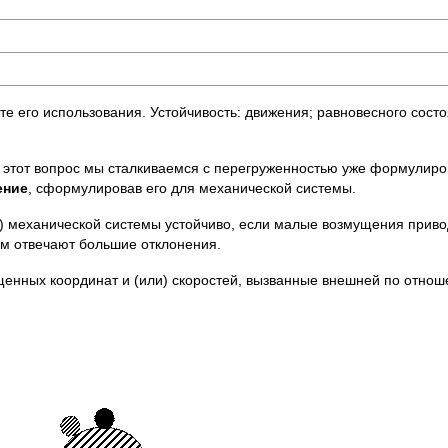
е его использования. Устойчивость: движения; равновесного сост
а этот вопрос мы сталкиваемся с перегруженностью уже формулиров
ение
, сформулировав его для механической системы.
я) механической системы устойчиво, если малые возмущения прив
ям отвечают большие отклонения.
нных координат и (или) скоростей, вызванные внешней по отно