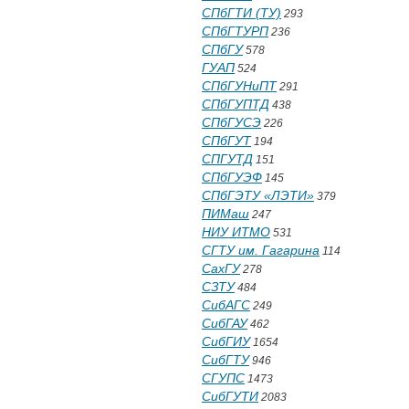
СПбГТИ (ТУ)
293
СПбГТУРП
236
СПбГУ
578
ГУАП
524
СПбГУНиПТ
291
СПбГУПТД
438
СПбГУСЭ
226
СПбГУТ
194
СПГУТД
151
СПбГУЭФ
145
СПбГЭТУ «ЛЭТИ»
379
ПИМаш
247
НИУ ИТМО
531
СГТУ им. Гагарина
114
СахГУ
278
СЗТУ
484
СибАГС
249
СибГАУ
462
СибГИУ
1654
СибГТУ
946
СГУПС
1473
СибГУТИ
2083