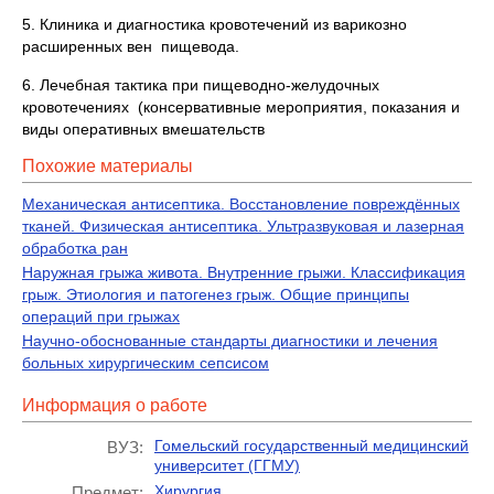
5. Клиника и диагностика кровотечений из варикозно
расширенных вен пищевода.
6. Лечебная тактика при пищеводно-желудочных
кровотечениях (консервативные мероприятия, показания и
виды оперативных вмешательств
Похожие материалы
Механическая антисептика. Восстановление повреждённых
тканей. Физическая антисептика. Ультразвуковая и лазерная
обработка ран
Наружная грыжа живота. Внутренние грыжи. Классификация
грыж. Этиология и патогенез грыж. Общие принципы
операций при грыжах
Научно-обоснованные стандарты диагностики и лечения
больных хирургическим сепсисом
Информация о работе
Гомельский государственный медицинский
ВУЗ:
университет (ГГМУ)
Хирургия
Предмет: