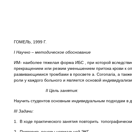
ГОМЕЛЬ, 1999 Г.
I
Научно – методическое обоснование
ИМ- наиболее тяжелая форма ИБС , при которой вследстви
прекращением или резким уменьшением притока крови к оп
развивающимися тромбами в просвете a. Coronaria, а также
роли у каждого больного и является основой индивидуализ
II
Цель занятия:
Научить студентов основным индивидуальным подходам в д
III
Задачи:
1. В ходе практического занятия повторить топографичес
2. Повторить основы нормальной ЭКГ.