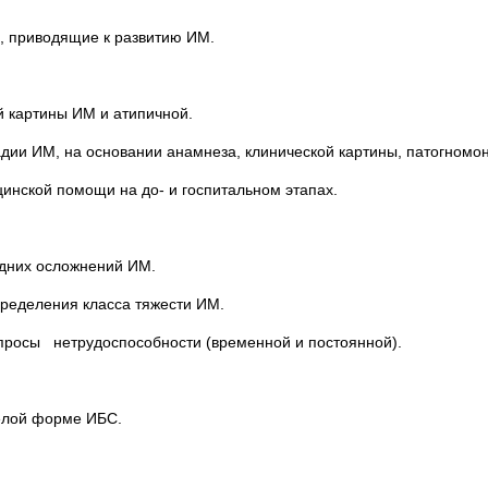
, приводящие к развитию ИМ.
й картины ИМ и атипичной.
тадии ИМ, на основании анамнеза, клинической картины, патогном
инской помощи на до- и госпитальном этапах.
здних осложнений ИМ.
пределения класса тяжести ИМ.
 вопросы нетрудоспособности (временной и постоянной).
елой форме ИБС.