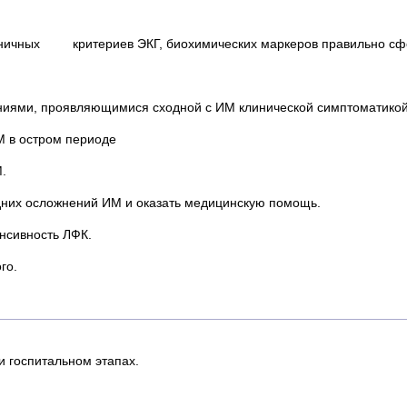
моничных критериев ЭКГ, биохимических маркеров правильно сф
ниями, проявляющимися сходной с ИМ клинической симптоматикой
 в остром периоде
.
дних осложнений ИМ и оказать медицинскую помощь.
нсивность ЛФК.
го.
 госпитальном этапах.