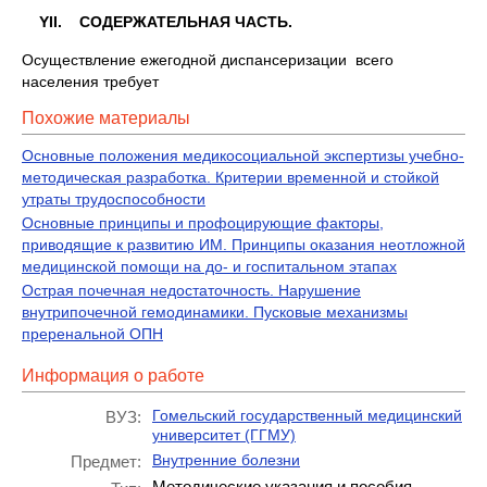
YII. СОДЕРЖАТЕЛЬНАЯ ЧАСТЬ.
Осуществление ежегодной диспансеризации всего
населения требует
Похожие материалы
Основные положения медикосоциальной экспертизы учебно-
методическая разработка. Критерии временной и стойкой
утраты трудоспособности
Основные принципы и профоцирующие факторы,
приводящие к развитию ИМ. Принципы оказания неотложной
медицинской помощи на до- и госпитальном этапах
Острая почечная недостаточность. Нарушение
внутрипочечной гемодинамики. Пусковые механизмы
преренальной ОПН
Информация о работе
Гомельский государственный медицинский
ВУЗ:
университет (ГГМУ)
Внутренние болезни
Предмет:
Методические указания и пособия