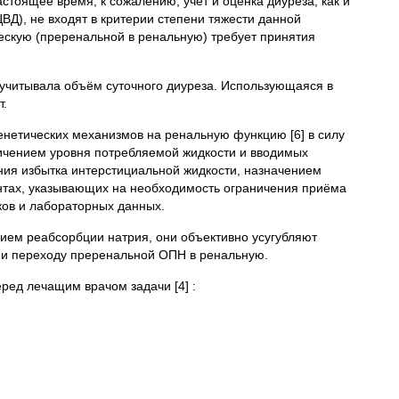
стоящее время, к сожалению, учет и оценка диуреза, как и
Д), не входят в критерии степени тяжести данной
ескую (преренальной в ренальную) требует принятия
 учитывала объём суточного диуреза. Использующаяся в
т.
енетических механизмов на ренальную функцию [6] в силу
ничением уровня потребляемой жидкости и вводимых
ния избытка интерстициальной жидкости, назначением
нтах, указывающих на необходимость ограничения приёма
аков и лабораторных данных.
нием реабсорбции натрия, они объективно усугубляют
и и переходу преренальной ОПН в ренальную.
ред лечащим врачом задачи [4] :