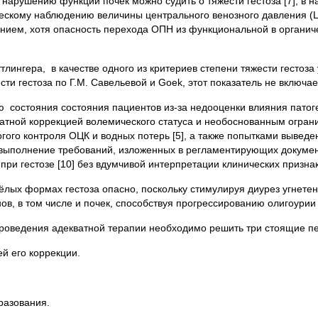
нарушению функций почек можно судить о тяжести гестоза [7], в на
скому наблюдению величины центрального венозного давления (ЦВ
анием, хотя опасность перехода ОПН из функциональной в органич
лингера, в качестве одного из критериев степени тяжести гестоза
и гестоза по Г.М. Савельевой и Goek, этот показатель не включае
 состояния состояния пациентов из-за недооценки влияния патог
ватной коррекцией волемического статуса и необоснованным огра
ого контроля ОЦК и водных потерь [5], а также попытками выведе
е выполнение требований, изложенных в регламентирующих докуме
 при гестозе [10] без вдумчивой интерпретации клинических призн
ёлых формах гестоза опасно, поскольку стимулируя диурез угнете
в, в том числе и почек, способствуя прогрессированию олигоури
роведения адекватной терапии необходимо решить три стоящие пе
й его коррекции.
разования.