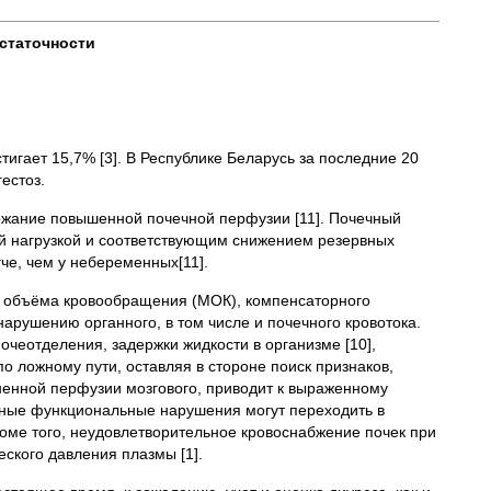
статочности
тигает 15,7% [3]. В Республике Беларусь за последние 20
естоз.
ржание повышенной почечной перфузии [11]. Почечный
ной нагрузкой и соответствующим снижением резервных
че, чем у небеременных[11].
о объёма кровообращения (МОК), компенсаторного
арушению органного, в том числе и почечного кровотока.
очеотделения, задержки жидкости в организме [10],
о ложному пути, оставляя в стороне поиск признаков,
аненной перфузии мозгового, приводит к выраженному
ьные функциональные нарушения могут переходить в
оме того, неудовлетворительное кровоснабжение почек при
ского давления плазмы [1].