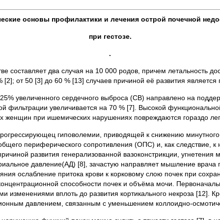
ческие основы профилактики и лечения острой почечной недо
при гестозе.
.
е составляет два случая на 10 000 родов, причем летальность дос
2]; от 50 [3] до 60 % [13] случаев причиной её развития является г
25% увеличенного сердечного выброса (СВ) направлено на подде
рной фильтрации увеличивается на 70 % [7]. Высокой функциональ
ых женщин при ишемических нарушениях повреждаются гораздо лег
 прогрессирующец гиповолемии, приводящей к снижению минутног
бщего периферического сопротивления (ОПС) и, как следствие, к н
ричиной развития генерализованной вазоконстрикции, угнетения м
иальное давление(АД) [8], зачастую направляет мышление врача п
ояния ослабление притока крови к корковому слою почек при сохр
концентрационной способности почек и объёма мочи. Первоначал
 изменениями вплоть до развития кортикального некроза [12]. Кр
ионным давлением, связанным с уменьшением коллоидно-осмотиче