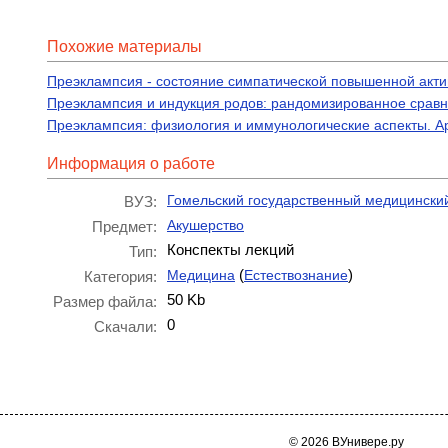
Похожие материалы
Преэклампсия - состояние симпатической повышенной акти
Преэклампсия и индукция родов: рандомизированное сравн
Преэклампсия: физиология и иммунологические аспекты. А
Информация о работе
Гомельский государственный медицинский
ВУЗ:
Акушерство
Предмет:
Конспекты лекций
Тип:
(
)
Медицина
Естествознание
Категория:
50 Kb
Размер файла:
0
Скачали:
© 2026 ВУнивере.ру