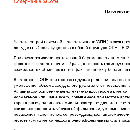
Содержание работы
Патогенети
Частота острой почечной недостаточности(ОПН ) в акушерств
лет удельный вес акущерства в общей структуре ОПН – 6,3% [
При физиологически протекающей беременности не менее 
кровоток возрастает почти в 2 раза, а скорость гломеруля
возможностей объясняется тот факт, что почки у беременн
В патогенезе ОПН при гестозе ведущая роль принадлежит
уменьшения объёма сосудистого русла за счёт повышения о
Активизация оси ренин-ангиотензин-альдостерон является п
нормальное или, чаще всего, повышенное при гестозе артер
характерных для гиповолемии. Характерное для этого сост
снижению скорости клубочковой фильтрации, уменьшению 
поражения тканей почек, сопровождающиеся анатомическими
гестозе усугубляется недостаточно эффективным фильтрац