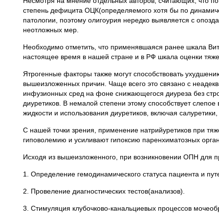
Несмотря на мнение отдельных авторов, считающих, что по 
степень дефицита ОЦК(определяемого хотя бы по динамиче
патологии, поэтому олигоурия нередко выявляется с опозд
неотложных мер.
Необходимо отметить, что применявшаяся ранее шкала Витт
настоящее время в нашей стране и в РФ шкала оценки тяжест
Ятрогенные факторы также могут способствовать ухудшению
вышеизложенных причин. Чаще всего это связано с неадек
инфузионных сред на фоне снижающегося диуреза без строг
диуретиков. В немалой степени этому способствует слепо
жидкости и использования диуретиков, включая салуретики,
С нашей точки зрения, применение натрийуретиков при тяж
гиповолемию и усиливают гипоксию паренхиматозных органо
Исходя из вышеизложенного, при возникновении ОПН для п
1. Определение гемодинамического статуса пациента и путе
2. Провеление диагностических тестов(анализов).
3. Стимуляция клубочково-канальциевых процессов мочеоб