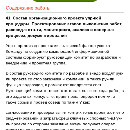
Содержание работы
41. Состав организационного проекта упр-кой
процедуры. Проектирование этапов выполнения работ,
распред-я отв-ти, мониторинга, анализа и соверш-я
процесса, документирования
Упр-е организац проектами - ключевой фактор успеха.
Команду по созданию комплексной информационной
системы формируют руководящий комитет по разработке и
внедрению и проектная группа.
В состав руковод-го комитета по разрабе и внедр входят рук-
ли проекта со стор заказчика и компании, а также рук-ли
функц-х подраздел, в рамках кот внедряется сист.
Руководящий комитет несет отв-ть за к-ль всего хода работ, в
его задачи вх: консульт-е, принят реш, определ пол-ки, а
также созыв и провед совещ по таким ? как:
согласование и проверка вып-я контр-х точек проекта;отчет о
бюджетировании и затратах;реш ключевых спорных ?-в.Рук-
ль проекта со стороны заказчика ежедн получает операт
отчеты по ходу реализ проекта и принимает реш, связ-е с