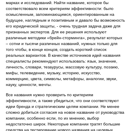
марках и исследований. Найти название, которое бы
соответствовало всем критериям эффективности: было
осмысленным, запоминающимся, ориентированным на
будущее, наглядным и позитивным и давало бы возможность
его юридической защиты, - очень трудная задача даже для
признанных экспертов. Для ее решения используют
различные методики «брейн-сторминга», результат которых
– сотни и тысячи различных названий, нужных только для
того чтобы, в конце концов, создать короткий список
реальных вариантов. В качестве источников идей названия
специалисты рекомендуют использовать: язык, значение,
личность, словари, тезаурусы, массовую культуру, поэзию,
мифы, телевидение, музыку, историю, искусство,
коммерцию, цвета, символы, метафоры, аналогии, звуки,
науку, ценности, мечты.
Все названия нужно проверить по критериям
эффективности, а также убедиться, что они соответствуют
идеи бренда и стратегическим целям компании. Не менее
сложно добиться согласия на новое название от руководства
компании, особенно если, по их мнению, выбор
недостаточно широк. Некоторые компании тратят большие
средства на тестирование нового названия на целевых