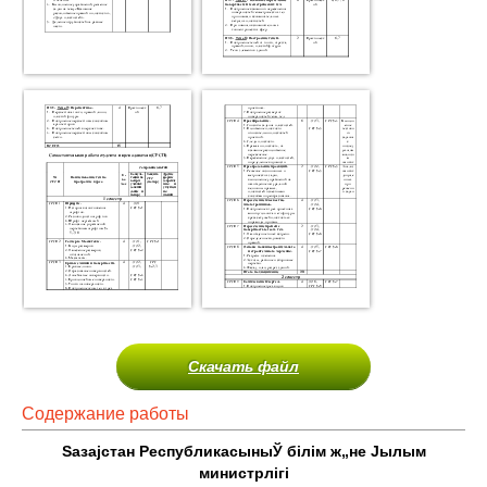
Скачать файл
Содержание работы
Ѕ
азајстан РеспубликасыныЎ бiлiм ж„не Јылым
министрл
i
гi