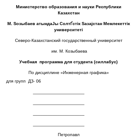
Министерство образования и науки Республики
Казахстан
М. Ѕозыбаев атындаЈы СолтҐстiк Ѕазајстан Мемлекеттiк
университетi
Северо-Казахстанский государственный университет
им. М. Козыбаева
Учебная программа для студента (силлабус)
По дисциплине «Инженерная графика»
для групп ДЗ- 06
­­­­ _____________________
_____________________
_____________________
_____________________
Петропавл