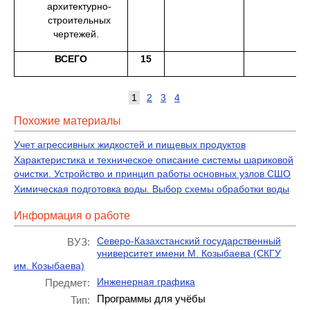
архитектурно-
строительных
чертежей.
ВСЕГО
15
1
2
3
4
Похожие материалы
Учет агрессивных жидкостей и пищевых продуктов
Характеристика и техническое описание системы шариковой
очистки. Устройство и принцип работы основных узлов СШО
Химическая подготовка воды. Выбор схемы обработки воды
Информация о работе
Северо-Казахстанский государственный
ВУЗ:
университет имени М. Козыбаева (СКГУ
им. Козыбаева)
Инженерная графика
Предмет:
Программы для учёбы
Тип: