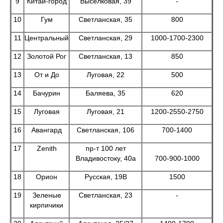
9
Китай-город
Выселковая, 39
-
10
Гум
Светланская, 35
800
11
Центральный
Светланская, 29
1000-1700-2300
12
Золотой Рог
Светланская, 13
850
13
От и До
Луговая, 22
500
14
Бачурин
Баляева, 35
620
15
Луговая
Луговая, 21
1200-2550-2750
16
Авангард
Светланская, 106
700-1400
17
Zenith
пр-т 100 лет
Владивостоку, 40а
700-900-1000
18
Орион
Русская, 19В
1500
19
Зеленые
Светланская, 23
-
кирпичики