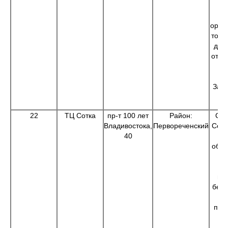
юв
и
орто
това
для
отды
C
,"
Зага
22
ТЦ Сотка
пр-т 100 лет
Район:
Суп
Владивостока,
Первореченский
Сотк
40
и 
обув
и 
о
га
бель
о
пар
С
Ро