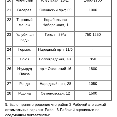
20
Алеутский
Алеутская, 25/27
1400-1700
21
Галерея
Океанский пр-т, 69
1000
22
Торговый
Корабельная
-
манеж
Набережная, 1
23
Голубиная
Гоголя, 39/а
750-1250
падь
24
Гермес
Народный пр-т, 11/б
-
25
Союз
Волгоградская, 7/а
850
26
Изумруд
пр-т Океанский 16
1800
Плаза
27
Рондо
Народный пр-т, 28
1050
28
Родина
Семеновская, 12
1500
5.
Было принято решение что район 3-Рабочей это самый
оптимальный вариант. Район 3-Рабочей оценивали по
следующим показателям: