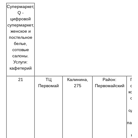
Супермаркет,
Q -
цифровой
супермаркет,
женское и
постельное
белье,
сотовые
салоны.
Услуги:
кафетерий
21
ТЦ
Калинина,
Район:
Про
Первомай
275
Первомайский
суп
ком
суп
Ж
одеж
пари
м
кан