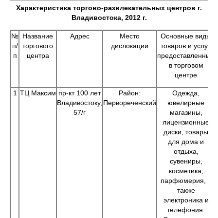
Характеристика торгово-развлекательных центров г.
Владивостока, 2012 г.
№
Название
Адрес
Место
Основные виды
п/
торгового
дислокации
товаров и услуг,
п
центра
предоставленные
в торговом
центре
1
ТЦ Максим
пр-кт 100 лет
Район:
Одежда,
Владивостоку,
Первореченский
ювелирные
57/г
магазины,
лицензионные
диски, товары
для дома и
отдыха,
сувениры,
косметика,
парфюмерия, а
также
электроника и
телефония.