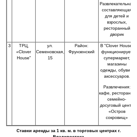
Развлекательная
составляющая
для детей и
взрослых,
ресторанный
дворик
3
ТРЦ,
ул.
Район:
В "Clover House"
«Clover
Семеновская,
Фрунзенский
функционирует
House"
15
супермаркет,
магазины
одежды, обуви и
аксессуаров.
Развлечения:
кафе, рестораны,
семейно-
досуговый центр
«Остров
сокровищ»
Ставки аренды за 1 кв. м. в торговых центрах г.
Владивостока