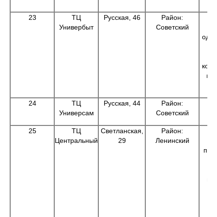
23
ТЦ
Русская, 46
Район:
Же
Универбыт
Советский
м
одеж
м
и
ком
и 
24
ТЦ
Русская, 44
Район:
Универсам
Советский
25
ТЦ
Светланская,
Район:
П
Центральный
29
Ленинский
су
пар
би
га
ж
о
м