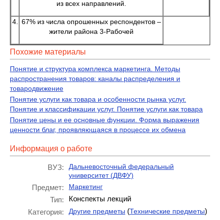
из всех направлений.
4.
67% из числа опрошенных респондентов –
жители района 3-Рабочей
Похожие материалы
Понятие и структура комплекса маркетинга. Методы
распространения товаров: каналы распределения и
товародвижение
Понятие услуги как товара и особенности рынка услуг.
Понятие и классификации услуг. Понятие услуги как товара
Понятие цены и ее основные функции. Форма выражения
ценности благ, проявляющаяся в процессе их обмена
Информация о работе
Дальневосточный федеральный
ВУЗ:
университет (ДВФУ)
Маркетинг
Предмет:
Конспекты лекций
Тип:
(
)
Другие предметы
Технические предметы
Категория: