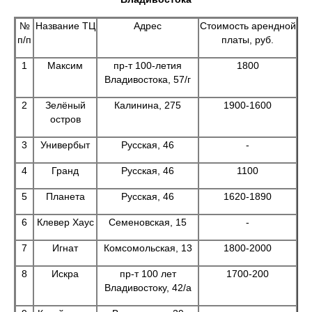
№
Название ТЦ
Адрес
Стоимость арендной
п/п
платы, руб.
1
Максим
пр-т 100-летия
1800
Владивостока, 57/г
2
Зелёный
Калинина, 275
1900-1600
остров
3
Универбыт
Русская, 46
-
4
Гранд
Русская, 46
1100
5
Планета
Русская, 46
1620-1890
6
Клевер Хаус
Семеновская, 15
-
7
Игнат
Комсомольская, 13
1800-2000
8
Искра
пр-т 100 лет
1700-200
Владивостоку, 42/а