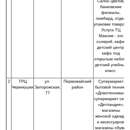
Салон цветов,
банковские
филиалы,
ломбард, отдел
упаковки товаров.
Услуги ТЦ
Максим - это
солярий, кафе,
детский центр,
кафе под
открытым небом,
детский учебный
класс.
2
ТРЦ
ул.
Первомайский
Супермаркет
Черемушки
Запорожская,
район
бытовой техники
77
«Домотехника»,
супермаркет сети
«Детландия»,
магазины
женской одежды
и аксессуаров,
магазины обуви.