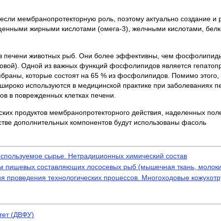
несли мембранопротекторную роль, поэтому актуально создание и 
щенными жирными кислотами (омега-3), желчными кислотами, белка
в печени животных рыб. Они более эффективны, чем фосфолипиды
новой). Одной из важных функций фосфолипидов является гепатопро
мбраны, которые состоят на 65 % из фосфолипидов. Помимо этог
 широко используются в медицинской практике при заболеваниях пе
ов в поврежденных клетках печени.
ских продуктов мембранопротекторного действия, наделенных по
естве дополнительных компонентов будут использованы фасоль
Используемое сырье. Нетрадиционных химический состав
м пищевых составляющих лососевых рыб (мышечная ткань, молоки,
я проведения технологических процессов. Многоходовые кожухот
тет (ДВФУ)