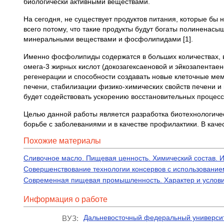
биологически активными веществами.
На сегодня, не существует продуктов питания, которые бы 
всего потому, что такие продукты будут богаты полиненасы
минеральными веществами и фосфолипидами [1].
Именно фосфолипиды содержатся в больших количествах, 
омега-3 жирных кислот (докозагексаеновой и эйкозапентае
регенерации и способности создавать новые клеточные ме
печени, стабилизации физико-химических свойств печени и
будет содействовать ускорению восстановительных процесс
Целью данной работы является разработка биотехнологиче
борьбе с заболеваниями и в качестве профилактики. В кач
Похожие материалы
Сливочное масло. Пищевая ценность. Химический состав. 
Совершенствование технологии консервов с использование
Современная пищевая промышленность. Характер и услови
Информация о работе
Дальневосточный федеральный универси
ВУЗ: