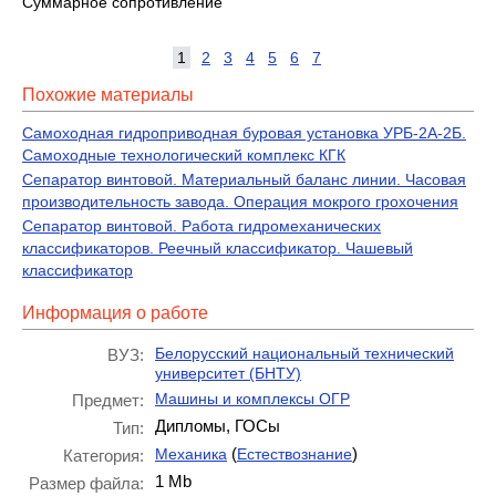
Суммарное сопротивление
1
2
3
4
5
6
7
Похожие материалы
Самоходная гидроприводная буровая установка УРБ-2А-2Б.
Самоходные технологический комплекс КГК
Сепаратор винтовой. Материальный баланс линии. Часовая
производительность завода. Операция мокрого грохочения
Сепаратор винтовой. Работа гидромеханических
классификаторов. Реечный классификатор. Чашевый
классификатор
Информация о работе
Белорусский национальный технический
ВУЗ:
университет (БНТУ)
Машины и комплексы ОГР
Предмет:
Дипломы, ГОСы
Тип:
(
)
Механика
Естествознание
Категория:
1 Mb
Размер файла: