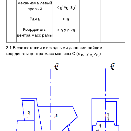
механизма левый
x
’ y
’
z
’
8
8
8
правый
m
Рама
9
Координаты
x
y
z
9
9
9
центра масс рамы
2.1.В соответствии с исходными данными найдем
координаты центра масс машины С (x
, y
z
)
с
с,
с,