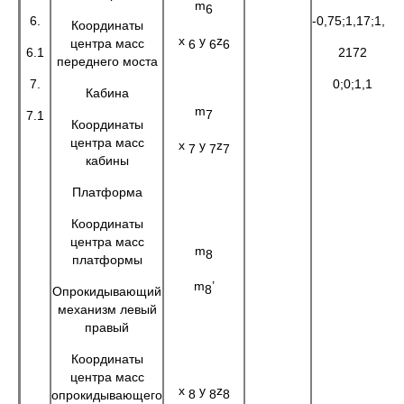
m
6
6.
-0,75;1,17;1,1
Координаты
x
y
z
центра масс
6
6
6
6.1
2172
переднего моста
7.
0;0;1,1
Кабина
m
7
7.1
Координаты
центра масс
x
y
z
7
7
7
кабины
Платформа
Координаты
центра масс
m
8
платформы
m
’
8
Опрокидывающий
механизм левый
правый
Координаты
центра масс
x
y
z
8
8
8
опрокидывающего