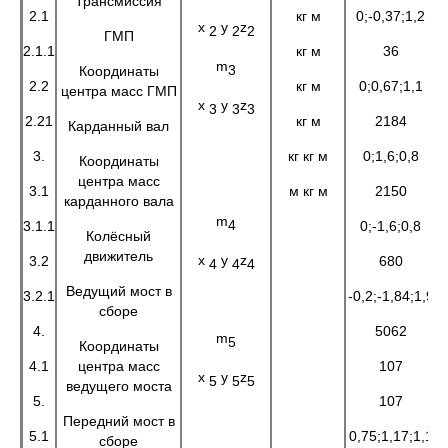
Трансмиссия
2.1
кг м
0;-0,37;1,2
x
y
z
2
2
2
ГМП
2.1.1
кг м
36
m
3
Координаты
2.2
кг м
0;0,67;1,1
центра масс ГМП
x
y
z
3
3
3
2.21
кг м
2184
Карданный вал
3.
кг кг м
0;1,6;0,8
Координаты
центра масс
3.1
м кг м
2150
карданного вала
m
4
3.1.1
0;-1,6;0,8
Колёсный
движитель
x
y
z
3.2
680
4
4
4
Ведущий мост в
3.2.1
-0,2;-1,84;1,9
сборе
4.
5062
m
5
Координаты
4.1
центра масс
107
x
y
z
5
5
5
ведущего моста
5.
107
Передний мост в
5.1
0,75;1,17;1,1
сборе