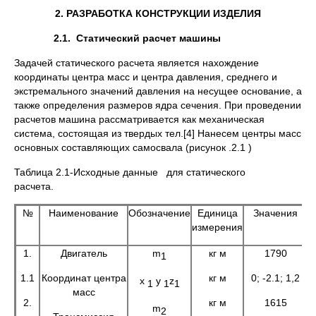
2. РАЗРАБОТКА КОНСТРУКЦИИ ИЗДЕЛИЯ
2.1. Статический расчет машины
Задачей статического расчета является нахождение
координаты центра масс и центра давления, среднего и
экстремального значений давления на несущее основание, а
также определения размеров ядра сечения. При проведении
расчетов машина рассматривается как механическая
система, состоящая из твердых тел.[4] Нанесем центры масс
основных составляющих самосвала (рисунок .2.1 )
Таблица 2.1-Исходные данные для статического
расчета.
№
Наименование
Обозначение
Единица
Значения
измерения
1.
Двигатель
m
кг м
1790
1
1.1
Координат центра
кг м
0; -2.1; 1,2
x
y
z
1
1
1
масс
2.
кг м
1615
m
2