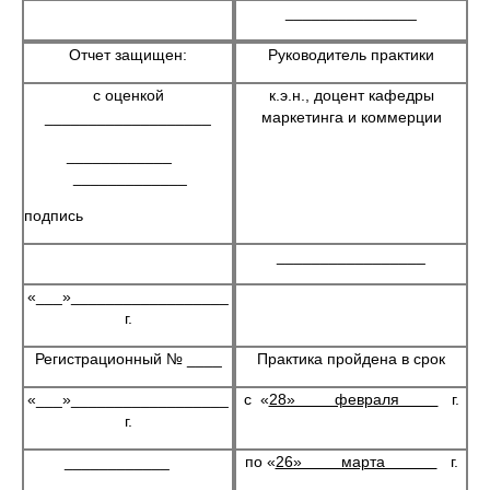
_______________
Отчет защищен:
Руководитель практики
с оценкой
к.э.н., доцент кафедры
___________________
маркетинга и коммерции
____________
_____________
подпись
_________________
«___»__________________
г.
Регистрационный № ____
Практика пройдена в срок
«___»__________________
с «
28» февраля
г.
г.
____________
по «
26» марта
г.
_____________