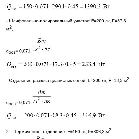
- Шлифовально-полировальный участок: E=200 лк, F=37,3
2
м
,
q
= 0,071
осв
2
- Отделение развеса цианистых солей: E=200 лк, F=18,3 м
,
q
= 0,071
осв
2
2. - Термическое отделение: E=150 лк, F=806,3 м
,