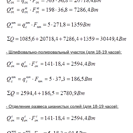
- Шлифовально-полировальный участок (для 18-19 часов):
- Отделение развеса цианистых солей (для 18-19 часов):