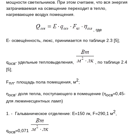
мощности светильников. При этом считаем, что вся энергия
затрачиваемая на освещение переходит в тепло,
нагревающее воздух помещения.
, где
E- освещённость, люкс, принимается по таблице 2.3 [5];
q
- удельные тепловыделения,
, по таблице 2.4
осв
[5];
2
F
- площадь пола помещения, м
;
пл
η
- доля тепла, поступающего в помещение (η
=0,45-
осв
осв
для люминесцентных ламп)
2
1. - Гальваническое отделение: E=150 лк, F=290,1 м
,
q
=0,071
осв