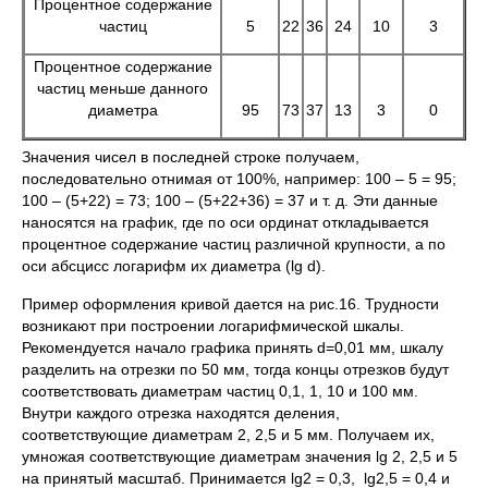
Процентное содержание
частиц
5
22
36
24
10
3
Процентное содержание
частиц меньше данного
диаметра
95
73
37
13
3
0
Значения чисел в последней строке получаем,
последовательно отнимая от 100%, например: 100 – 5 = 95;
100 – (5+22) = 73; 100 – (5+22+36) = 37 и т. д. Эти данные
наносятся на график, где по оси ординат откладывается
процентное содержание частиц различной крупности, а по
оси абсцисс логарифм их диаметра (lg d).
Пример оформления кривой дается на рис.16. Трудности
возникают при построении логарифмической шкалы.
Рекомендуется начало графика принять d=0,01 мм, шкалу
разделить на отрезки по 50 мм, тогда концы отрезков будут
соответствовать диаметрам частиц 0,1, 1, 10 и 100 мм.
Внутри каждого отрезка находятся деления,
соответствующие диаметрам 2, 2,5 и 5 мм. Получаем их,
умножая соответствующие диаметрам значения lg 2, 2,5 и 5
на принятый масштаб. Принимается lg2 = 0,3, lg2,5 = 0,4 и