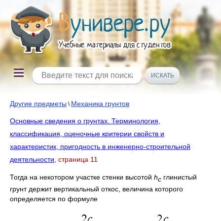
Другие предметы
Механика грунтов
\
Основные сведения о грунтах. Терминология,
классификация, оценочные критерии свойств и
характеристик, пригодность в инженерно-строительной
деятельности
, страница 11
Тогда на некотором участке стенки высотой
h
глинистый
с
грунт держит вертикальный откос, величина которого
определяется по формуле