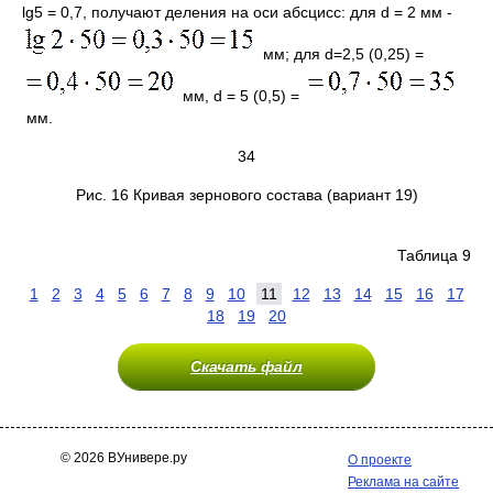
lg5 = 0,7, получают деления на оси абсцисс: для d = 2 мм -
мм; для d=2,5 (0,25) =
мм, d = 5 (0,5) =
мм.
34
Рис. 16 Кривая зернового состава (вариант 19)
Таблица 9
1
2
3
4
5
6
7
8
9
10
11
12
13
14
15
16
17
18
19
20
Скачать файл
© 2026 ВУнивере.ру
О проекте
Реклама на сайте