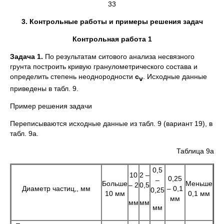
33
3. Контрольные работы и примеры решения задач
Контрольная работа 1
Задача 1.
По результатам ситового анализа несвязного
грунта построить кривую гранулометрического состава и
определить степень неоднородности
с
. Исходные данные
v
приведены в табл. 9.
Пример решения задачи
Переписываются исходные данные из табл. 9 (вариант 19), в
табл. 9а.
Таблица 9а
0,5
10
2 –
0,25
–
Больше
Меньше
– 2
0,5
Диаметр частиц,, мм
– 0,1
0,25
10 мм
0,1 мм
мм
мм
мм
мм