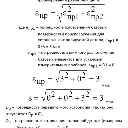
формировании размерной цепи:
,
где e
– погрешность изготовления базовых
пр1
поверхностей приспособления для
установки контролируемой детали, e
=
пр1
3×5 = 3 мкм;
e
– погрешность взаимного расположения
пр2
базовых элементов для установки
измерительных приборов, e
= D1 = 0.
пр1
мкм;
мкм;
D
– погрешность передаточного устройства (так как оно
р
отсутствует D
= 0);
р
D
– погрешность изготовления эталонной детали (измеряем
э
без эталона), D
= 0;