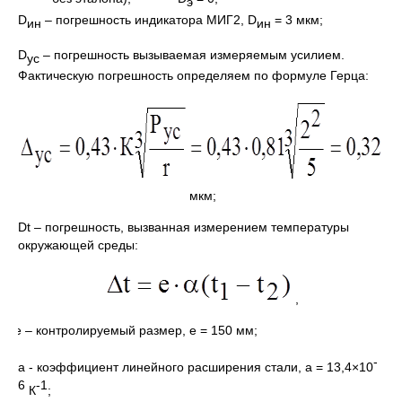
э
D
– погрешность индикатора МИГ2, D
= 3 мкм;
ин
ин
D
– погрешность вызываемая измеряемым усилием.
ус
Фактическую погрешность определяем по формуле Герца:
мкм;
Dt – погрешность, вызванная измерением температуры
окружающей среды:
,
де е – контролируемый размер, е = 150 мм;
-
a - коэффициент линейного расширения стали, a = 13,4×10
6
-1
К
;