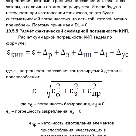
закрепления, которые в рабочем положении исключают все
зазоры, а величина натягов регулируется. И если будут в …
неточности при изготовлении этих узлов, то это будет
систематической погрешностью, то есть той, которой можно
пренебречь. Поэтому принимаем D1 = 0.
19.5.5 Расчёт фактической суммарной погрешности КИП.
Расчёт суммарной погрешности КИП ведём по
формуле:
,
где e - погрешность положения контролируемой детали в
приспособлении:
,
где e
– погрешность базирования, e
= 0;
б
б
e
– погрешность закрепления, e
= 0;
з
з
e
– неточность изготовления элементов
пр
приспособления, участвующих в