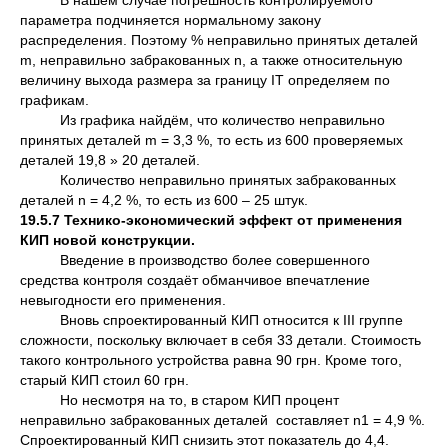
В нашем случае погрешность контролируемого
параметра подчиняется нормальному закону
распределения. Поэтому % неправильно принятых деталей
m, неправильно забракованных n, а также относительную
величину выхода размера за границу IT определяем по
графикам.
Из графика найдём, что количество неправильно
принятых деталей m = 3,3 %, то есть из 600 проверяемых
деталей 19,8 » 20 деталей.
Количество неправильно принятых забракованных
деталей n = 4,2 %, то есть из 600 – 25 штук.
19.5.7 Технико-экономический эффект от применения
КИП новой конструкции.
Введение в производство более совершенного
средства контроля создаёт обманчивое впечатление
невыгодности его применения.
Вновь спроектированный КИП относится к ІІІ группе
сложности, поскольку включает в себя 33 детали. Стоимость
такого контрольного устройства равна 90 грн. Кроме того,
старый КИП стоил 60 грн.
Но несмотря на то, в старом КИП процент
неправильно забракованных деталей составляет n1 = 4,9 %.
Спроектированный КИП снизить этот показатель до 4,4.