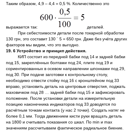
Таким образом, 4,9 – 4,4 = 0,5 %. Количественно это
выражается так:
деталей.
При себестоимости детали после токарной обработки
130 грн, это составит 130 ´ 5 = 650 грн. Даже без учёта других
факторов мы видим, что это выгодно.
19. 6 Устройство и принцип действия.
КИП состоит из передней бабки под 14 и задней бабки
под 15, закреплённых болтами под 24, плите под 19 и
сориентированных в осевом направлении шпонками под 29,
под 30. При подаче заготовки к контрольному столу,
необходимо отвести стойку под 16 с кронштейном под 33
вправо, установить деталь на центровые отверстия, поджать
маховичком под 28 … задней бабки под 15 и зафиксировать
положение. После установки детали на измерительную
позицию наконечника индикаторов под 33 доводятся по
расчётным точкам контакта (у нас 2 точки). Создать натяг не
более 0,1 мм. Тогда движением кисти руки вращать деталь
на 1800 и считывать показания со шкал. По min и max
значениям рассчитываем фактическое радиальное биение.