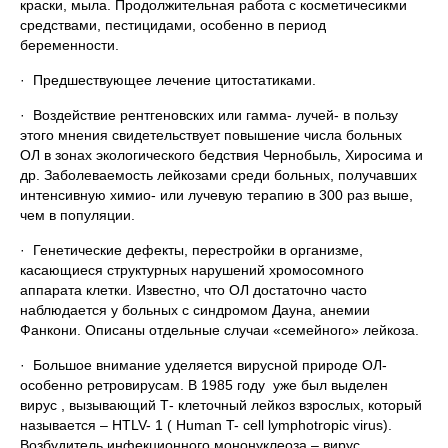
краски, мыла. Продолжительная работа с косметичесикми
средствами, пестицидами, особенно в период
беременности.
· Предшествующее лечение цитостатиками.
· Воздействие рентгеновских или гамма- лучей- в пользу
этого мнения свидетельствует повышение числа больных
ОЛ в зонах экологического бедствия Чернобыль, Хиросима и
др. Заболеваемость лейкозами среди больных, получавших
интенсивную химио- или лучевую терапию в 300 раз выше,
чем в популяции.
· Генетические дефекты, перестройки в организме,
касающиеся структурных нарушений хромосомного
аппарата клетки. Известно, что ОЛ достаточно часто
наблюдается у больных с синдромом Дауна, анемии
Фанкони. Описаны отдельные случаи «семейного» лейкоза.
· Большое внимание уделяется вирусной природе ОЛ-
особенно ретровирусам. В 1985 году уже был выделен
вирус , вызывающий Т- клеточный лейкоз взрослых, который
называется – HTLV- 1 ( Human T- cell lymphotropic virus).
Возбудитель инфекционного мононуклеоза – вирус