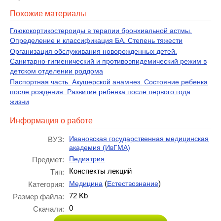
Похожие материалы
Глюкокортикостероиды в терапии бронхиальной астмы.
Определение и классификация БА. Степень тяжести
Организация обслуживания новорожденных детей.
Санитарно-гигиенический и противоэпидемический режим в
детском отделении роддома
Паспортная часть. Акушерской анамнез. Состояние ребенка
после рождения. Развитие ребенка после первого года
жизни
Информация о работе
Ивановская государственная медицинская
ВУЗ:
академия (ИвГМА)
Педиатрия
Предмет:
Конспекты лекций
Тип:
(
)
Медицина
Естествознание
Категория:
72 Kb
Размер файла:
0
Скачали: