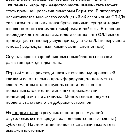
Эпштейна- Барр- при недостсочности иммунитета может
стать причиной развития лимфомы Беркитта. В литературе
насчитывается множество сообщений об ассоциации СПИДа
со злокачественными новообразованиями, среди которых
основное место занимают лимфомы и лейкозы. В течение
последних лет многие гематологи считают, что ОЛЛ имеет
преимущественно вирусную природу, а Оне ЛЛ не вирусного
генеза ( радиационный, химический , спонтанный).
Опухоли кроветворной системы гемобластозы в своем
развитии проходят два этапа.
Первый этап
- происходит возникновение мутировавшей
клетки и ее автономно пролиферирующего потомства-
клона. На этом этапе опухоль состоит из внешне
нормальных клеток, не имеющих признаков ни
полиморфизма, ни атипизма.
Моноклоновая
опухоль
первого этапа является доброкачественной.
На
втором этапе
в результате повторных мутаций
опухолевых клеток среди них появляются новые клоны (
субклоны). На этом этапе появляются атипичные клетки,
выражен клеточный