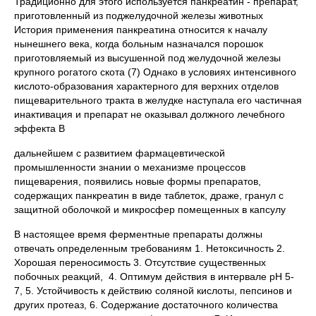
Традиционно для этого используется панкреатин - препарат,
приготовленный из поджелудочной железы животных
История применения панкреатина относится к началу
нынешнего века, когда больным назначался порошок
приготовляемый из высушенной под желудочной железы
крупного рогатого скота (7) Однако в условиях интенсивного
кислото-образования характерного для верхних отделов
пищеварительного тракта в желудке наступала его частичная
инактивация и препарат не оказывал должного лечебного
эффекта В
дальнейшем с развитием фармацевтической
промышленности знании о механизме процессов
пищеварения, появились новые формы препаратов,
содержащих панкреатин в виде таблеток, драже, гранул с
защитной оболочкой и микросфер помещенных в капсулу
В настоящее время ферментные препараты должны
отвечать определенным требованиям 1. Нетоксичность 2.
Хорошая переносимость 3. Отсутствие существенных
побочных реакций, 4. Оптимум действия в интервале рН 5-
7, 5. Устойчивость к действию соляной кислоты, пепсинов и
других протеаз, 6. Содержание достаточного количества