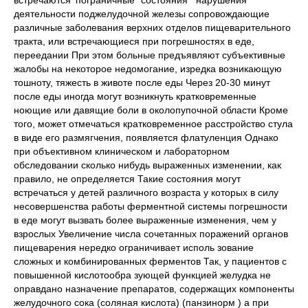
встречаются 'пограничные" состояния нарушения
деятельности поджелудочной железы сопровождающие
различные заболевания верхних отделов пищеварительного
тракта, или встречающиеся при погрешностях в еде,
переедании При этом больные предъявляют субъективные
жалобы на некоторое недомогание, изредка возникающую
тошноту, тяжесть в животе после еды Через 20-30 минут
после еды иногда могут возникнуть кратковременные
ноющие или давящие боли в околопупочной области Кроме
того, может отмечаться кратковременное расстройство стула
в виде его размягчения, появляется флатуленция Однако
при объективном клиническом и лабораторном
обследовании сколько нибудь выраженных изменении, как
правило, не определяется Такие состояния могут
встречаться у детей различного возраста у которых в силу
несовершенства работы ферментной системы погрешности
в еде могут вызвать более выраженные изменения, чем у
взрослых Увеличение числа сочетанных поражений органов
пищеварения нередко ограничивает исполь зование
сложных и комбинированных ферментов Так, у пациентов с
повышенной кислотообра зующей функцией желудка не
оправдано назначение препаратов, содержащих компоненты
желудочного сока (соляная кислота) (панзинорм ) а при