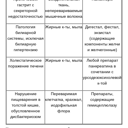
гастрит с
ткань,
секреторной
неперевариваемые
недостаточностью
мышечные волокна
Патология
Жирные к-ты, мыла
Дигестал, фестал,
билиарной
энзистал
системы, исключая
(содержащие
билиарную
компоненты желчи
гипертензию
и желчегонные)
Холестатическое
Жирные к-ты, мыла
Любой препарат
поражение печени
панкреатина в
сочетании с
урсодезоксихолевой
к-той
Нарушение
Переваримая
Препараты,
пищеварения в
клетчатка, крахмал,
содержащие
толстой кишке,
иодофильная
гемицеллюлазу
обусловленное
флора
дисбактериозом