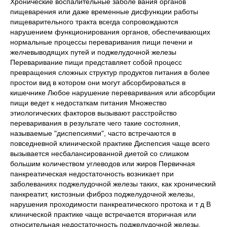
Хронические воспалительные заболе вания органов
пищеварения или даже временные дисфункции работы
пищеварительного тракта всегда сопровождаются
нарушением функционирования органов, обеспечивающих
нормальные процессы переваривания пищи печени и
желчевыводящих путей и поджелудочной железы
Переваривание пищи представляет собой процесс
превращения сложных структур продуктов питания в более
простои вид в котором они могут абсорбироваться в
кишечнике Любое нарушение переваривания или абсорбции
пищи ведет к недостаткам питания Множество
этиологических факторов вызывают расстройство
переваривания в результате чего такие состояния,
называемые "диспепсиями", часто встречаются в
повседневной клинической практике Диспепсия чаще всего
вызывается несбалансированной диетой со слишком
большим количеством углеводов или жиров Первичная
панкреатическая недостаточность возникает при
заболеваниях поджелудочной железы таких, как хронический
панкреатит, кистозныи фиброз поджелудочной железы,
нарушения проходимости панкреатического протока и т д В
клинической практике чаще встречается вторичная или
относительная недостаточность поджелудочной железы,