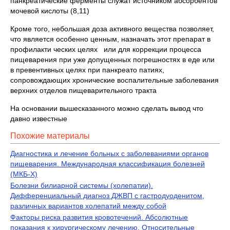
панкреатические ферменты служат источником абсорбентов
мочевой кислоты (8,11)
Кроме того, небольшая доза активного вещества позволяет,
что является особенно ценным, назначать этот препарат в
профилакти ческих целях или для коррекции процесса
пищеварения при уже допущенных погрешностях в еде или
в превентивных целях при панкреато патиях,
сопровождающих хронические воспалительные заболевания
верхних отделов пищеварительного тракта
На основании вышесказанного можно сделать вывод что
давно известные
Похожие материалы
Диагностика и лечение больных с заболеваниями органов
пищеварения. Международная классификация болезней
(МКБ-Х)
Болезни билиарной системы (холепатии).
Дифференциальный диагноз ДЖВП с гастродуоденитом,
различных вариантов холепатий между собой
Факторы риска развития кровотечений. Абсолютные
показания к хирургическому лечению. Относительные