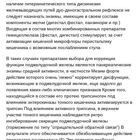
наличии гиперкинетического типа дискинезии
желчевыводящих путей дуо-деногастральном рефлюксе не
следует назначать энзимы, имеющие в своем составе
компоненты желчи (дигестал,фестал, панзинорм и пр )
Входящая в состав многих комбинированных препаратов
гемицеллюлаза (фестал, дигестал) стимулирует, за счет
активизации кишечной микрофлоры перистальтику
кишечника с возможным послаблением стула
В таких случаях препаратами выбора для коррекции
функции поджелудочной железы являются панкреатические
энзимы средней активности, в частности Мезим форте
действие которого очень 'нежно" корректирует дисфункции,
возникающие в поджелудочной железе, еще задолго до
появления каких-либо клинических признаков Кроме того,
находящийся в составе его протею трипсиноген под
влиянием энтерокиназы тонкого кишечника активизируется в
трипсин Под влиянием активного трипсина, в верхнем
участке тонкого кишечника наблюдается ретро
ингибирование секреции поджелудочной железы
(торможение по типу "отрицательной обратной связи") В
результате этого обеспечивается обезболивающее действие
препаратов панкреатина (5) Это является особенно