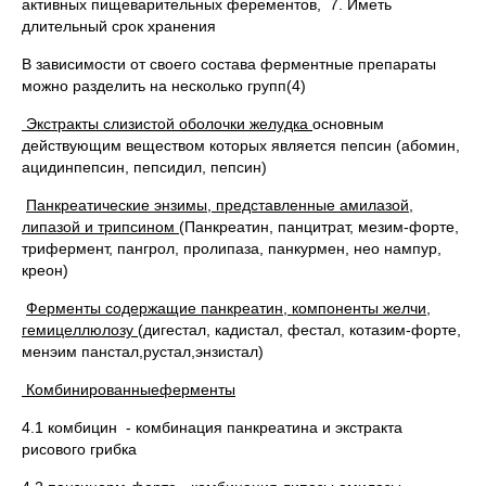
активных пищеварительных ферементов, 7. Иметь
длительный срок хранения
В зависимости от своего состава ферментные препараты
можно разделить на несколько групп(4)
Экстракты слизистой оболочки желудка
основным
действующим веществом которых является пепсин (абомин,
ацидинпепсин, пепсидил, пепсин)

Панкреатические энзимы, представленные амилазой,
липазой и трипсином
(Панкреатин, панцитрат, мезим-форте,
трифермент, пангрол, пролипаза, панкурмен, нео нампур,
креон)

Ферменты содержащие панкреатин, компоненты желчи,
гемицеллюлозу
(дигестал, кадистал, фестал, котазим-форте,
менэим панстал,рустал,энзистал)
Комбинированныеферменты
4.1 комбицин - комбинация панкреатина и экстракта
рисового грибка