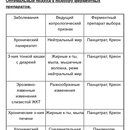
Оптимальный подход к подбору ферментных
препаратов.
Заболевания
Ведущий
Ферментный
копрологический
препарат выбора
признак
Хронический
Нейтральный жир
Панцитрат, Креон
панкреатит
З-ния тонкой кишки
Жирные к-ты,
Панцитрат, Креон
с диареей
мыла, мышечные
волокна, реже
нейтральный жир
Эрозивно-
Разнообразные
Панцитрат, Креон
язвенные
изменения
изменения
слизистой ЖКТ
Хронические з-ния
Жирные к-ты, мыла
Панцитрат, Креон
печени
Хронический
Соединительная
Панзинорм