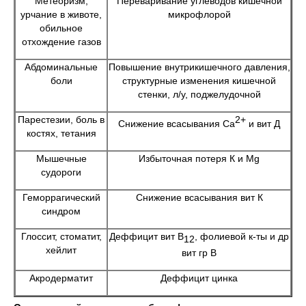
Метеоризм,
Переваривание углеводов кишечной
урчание в животе,
микрофлорой
обильное
отхождение газов
Абдоминальные
Повышение внутрикишечного давления,
боли
структурные изменения кишечной
стенки, л/у, поджелудочной
Парестезии, боль в
2+
Снижение всасывания Са
и вит Д
костях, тетания
Мышечные
Избыточная потеря К и Mg
судороги
Геморрагический
Снижение всасывания вит К
синдром
Глоссит, стоматит,
Деффицит вит В
, фолиевой к-ты и др
12
хейлит
вит гр В
Акродерматит
Деффицит цинка