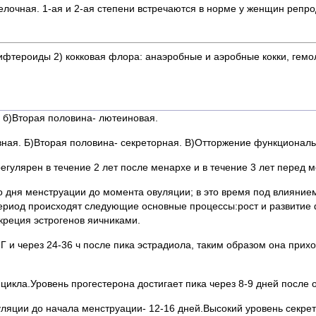
елочная. 1-ая и 2-ая степени встречаются в норме у женщин репро
фтероиды 2) кокковая флора: анаэробные и аэробные кокки, гемол
 б)Вторая половина- лютеиновая.
ная. Б)Вторая половина- секреторная. В)Отторжение функциональ
егулярен в течение 2 лет после менархе и в течение 3 лет перед 
о дня менструации до момента овуляции; в это время под влияни
период происходят следующие основные процессы:рост и развити
креция эстрогенов яичниками.
 и через 24-36 ч после пика эстрадиола, таким образом она прихо
икла.Уровень прогестерона достигает пика через 8-9 дней после 
ляции до начала менструации- 12-16 дней.Высокий уровень секре