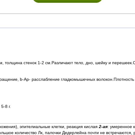
 см, толщина стенок 1-2 см.Различают тело, дно, шейку и перешее
кращение, b-Ар- расслабление гладкомышечных волокон.Плотность 
5-8 г.
рожения), эпителиальные клетки, реакция кислая
2-ая
: умеренное 
большое количество Лк, палочки Дедерлейна почти не встречаются