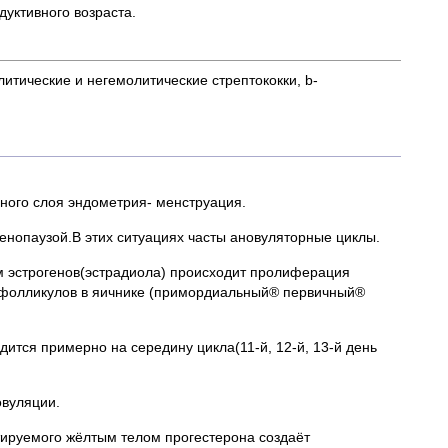
дуктивного возраста.
итические и негемолитические стрептококки, b-
ного слоя эндометрия- менструация.
менопаузой.В этих ситуациях часты ановуляторные циклы.
ем эстрогенов(эстрадиола) происходит пролиферация
е фолликулов в яичнике (примордиальный® первичный®
дится примерно на середину цикла(11-й, 12-й, 13-й день
овуляции.
тируемого жёлтым телом прогестерона создаёт