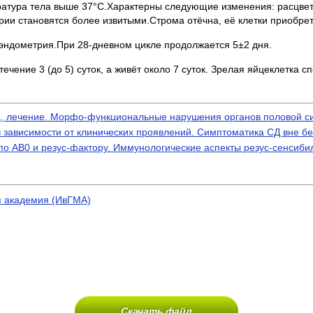
атура тела выше 37°С.Характерны следующие изменения: расцвета
рии становятся более извитыми.Строма отёчна, её клетки приобре
 эндометрия.При 28-дневном цикле продолжается 5±2 дня.
чение 3 (до 5) суток, а живёт около 7 суток. Зрелая яйцеклетка с
ка, лечение. Морфо-функциональные нарушения органов половой с
в зависимости от клинических проявлений. Симптоматика СД вне б
по АВ0 и резус-фактору. Иммунологические аспекты резус-сенсиби
я академия (ИвГМА)
Скачать файл