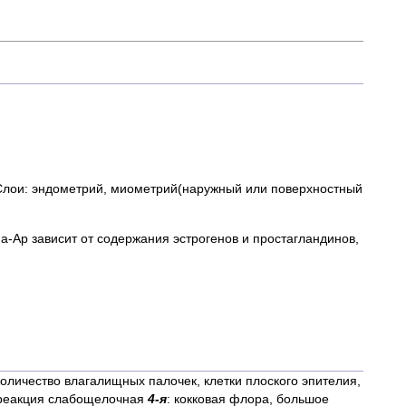
к.Слои: эндометрий, миометрий(наружный или поверхностный
a-Ар зависит от содержания эстрогенов и простагландинов,
количество влагалищных палочек, клетки плоского эпителия,
, реакция слабощелочная
4-я
: кокковая флора, большое