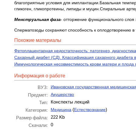
благоприятные условия для имплантации.Базальная темпер
гликоген, гликопротеины, липиды и муцин.Спиральные арте
Менструальная фаза
- отторжение функционального слоя
Сперматозоды сохраняют способность к оплодотворению в те
Похожие материалы
Фетоплацентарная недостаточность: патогенез, диагности
Сахарный диабет (СД). Классификация сахарного диабета 
Иммунологическая несовместимость крови матери и плода 
Информация о работе
Ивановская государственная медицинска
ВУЗ:
Акушерство
Предмет:
Конспекты лекций
Тип:
(
)
Медицина
Естествознание
Категория:
222 Kb
Размер файла:
0
Скачали: