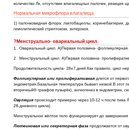
количество Лк, отсутствие влагалищных палочек, реакция щ
Нормальная микрофлора влагалища.
1) палочковидная флора: лактобациллы, коринебактерии, ди
гемолитический стрептококк, энтерокок.
?Менструально- овариальный цикл.
1. Овариальный цикл. А)Первая половина- фолликулярная.
2. Менструальный цикл. А)Первая половина- пролифератив
Продолжительность цикла- 28±7 дней.Как правило, цикл нер
Фолликулярная или пролиферативная
длится от первог
эндометрия.Базальная температура бывает низкой.В этот 
вторичный® граафов пузырёк), ангиогенез в эндометрии, се
Овуляция
происходит примерно через 10-12 ч после пика ЛГ
28-дневного цикла).
Менструальное жёлтое тело функционирует до завершения ц
Лютеиновая или секреторная фаза
продолжается от ову