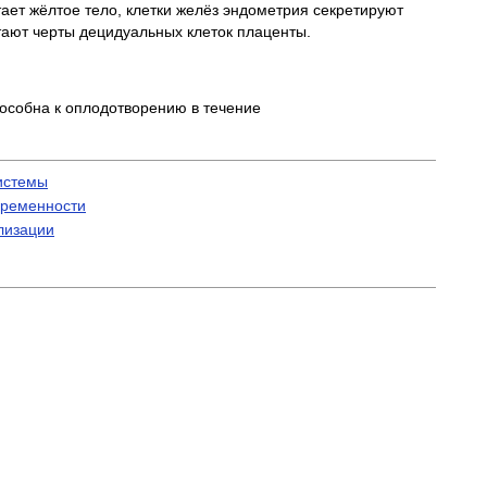
ет жёлтое тело, клетки желёз эндометрия секретируют
тают черты децидуальных клеток плаценты.
пособна к оплодотворению в течение
истемы
еременности
лизации