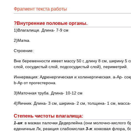
Фрагмент текста работы
?Внутренние половые органы.
1)Влагалище. Длина- 7-9 см
2)Матка.
Строение:
Вне беременности имеет массу 50 г, длину 8 см, ширину 5
слой, сосудистый слой, подсосудистый слой), периметрий.
Иннервация: Адренергическая и холинергическая. a-Ар- со
b-Ар от прогестерона.
3)Маточная труба. Длина- 10-12 см
4)Яичник. Длина- 3 см, ширина- 2 см, толщина- 1 см, масса- 
Степень чистоты влагалища:
1-ая
: в мазках палочки Дедерлейна (они молочно-кислого б
еденичные Лк, реакция слабокислая
3-я
: кокковая флора, 