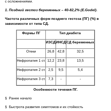
с осложнениями.
1. Поздний гестоз беременных – 40-82,2% (E.Godel).
Частота различных форм позднего гестоза (ПГ) (%) в
зависимости от типа СД.
Формы ПГ
Тип диабета
ИЗСД
ИНСД
СД беременных
Отеки
26,8
42,8
32,5
Нефропатия 1 ст.
12,2
23,8
13,5
Нефропатия 2 ст.
2,5
9,5
5,4
Нефропатия 3 ст.
7,3
‑
‑
Особенности течения ПГ.
§ Ранее начало
§ Быстрота развития симптомов и их стойкость