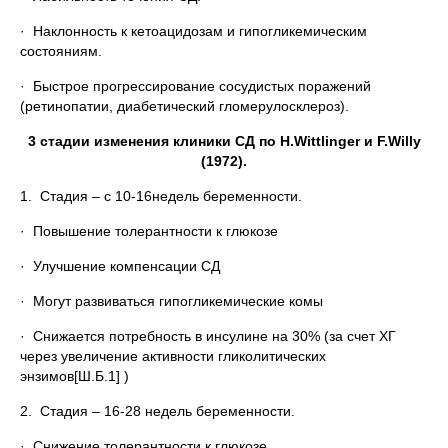
· Наклонность к кетоацидозам и гипогликемическим
состояниям.
· Быстрое прогрессирование сосудистых поражений
(ретинопатии, диабетический гломерулосклероз).
3 стадии изменения клиники СД по H.Wittlinger и F.Willy
(1972).
1. Стадия – с 10-16недель беременности.
· Повышение толерантности к глюкозе
· Улучшение компенсации СД
· Могут развиваться гипогликемические комы
· Снижается потребность в инсулине на 30% (за счет ХГ
через увеличение активности гликолитических
энзимов[Ш.Б.1] )
2. Стадия – 16-28 недель беременности.
· Снижение толерантности к глюкозе