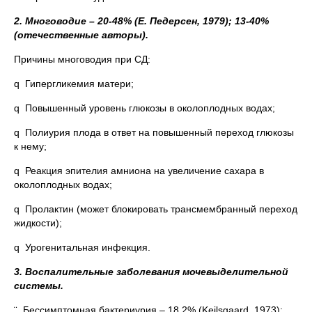
2. Многоводие – 20-48% (Е. Педерсен, 1979); 13-40%
(отечественные авторы).
Причины многоводия при СД:
q Гипергликемия матери;
q Повышенный уровень глюкозы в околоплодных водах;
q Полиурия плода в ответ на повышенный переход глюкозы
к нему;
q Реакция эпителия амниона на увеличение сахара в
околоплодных водах;
q Пролактин (может блокировать трансмембранный переход
жидкости);
q Урогенитальная инфекция.
3. Воспалительные заболевания мочевыделительной
системы.
¨ Бессимптомная бактериурия – 18,2% (Kejlsgaard, 1973);