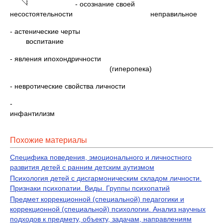
- осознание своей
несостоятельности неправильное
- астенические черты
воспитание
- явления ипохондричности
(гиперопека)
- невротические свойства личности
-
инфантили
Похожие материалы
Специфика поведения, эмоционального и личностного
развития детей с ранним детским аутизмом
Психология детей с дисгармоническим складом личности.
Признаки психопатии. Виды. Группы психопатий
Предмет коррекционной (специальной) педагогики и
коррекционной (специальной) психологии. Анализ научных
подходов к предмету, объекту, задачам, направлениям