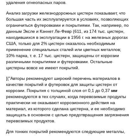
удаления огнеопасных паров.
Анализ загрузки железнодорожных цистерн показывает, что
большая часть их эксплуатируется в условиях, позволяющих
огра­ничиться футеровками и покрытиями. Так, например, по
данным Эксле и Кэннет Ле-Февр (611, из 174 тыс. цистерн,
находившихся в эксплуатации в 1956 г. на железных дорогах
США, только для 2% цистерн оказалось необходимым
применение специальных ста­лей или цветных металлов;
10% парка, т. е. 17 тыс. цистерн, защи­щены от коррозии
различными покрытиями и футеровками. Осталь­ные
цистерны вовсе не имеют покрытий.
[("Авторы рекомендуют широкий перечень материалов в
качестве покрытий и футеровок для защиты цистерн от
коррозии. Покрытия с толщиной слоя от 0,1 до 0,37
мм
рекомендуются в тех случаях, когда перевозимые продукты
практически не оказывают коррозион­ного действия на
материал, из которого сделана цистерна, и ее необ­ходимо
защищать в основном с целью предотвращения загрязне­ния
перевозимых продуктов.
Для тонких покрытий рекомендуются следующие металлы,