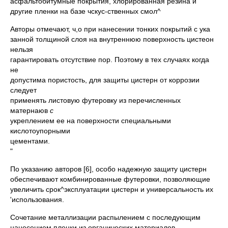
асфальтобитумные покрытия, хлорированная резина и
другие пленки на базе чскус-ственных смол^
Авторы отмечают, ч,о при нанесении тонких покрытий с ука­
занной толщиной слоя на внутреннюю поверхность цистеон
нельзя
гарантировать отсутствие пор. Поэтому в тех случаях когда
не­
допустима пористость, для защиты цистерн от коррозии
следует
применять листовую футеровку из перечисленных
матернаюв
с
укреплением ее на поверхности специальными
кислотоупорными
цементами
"
По указанию авторов [6], особо надежную защиту цистерн
обес­печивают комбинированные футеровки, позволяющие
увеличить срок^эксплуатации цистерн и универсальность их
'использования.
Сочетание металлизации распылением с последующим
нанесе­нием пленки из органических материалов