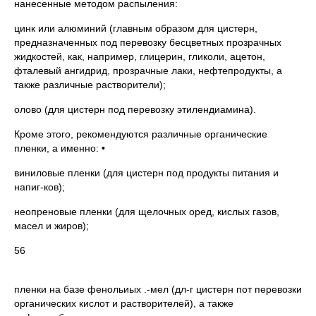
на­несенные методом распыления:
цинк или алюминий (главным образом для цистерн,
предназна­ченных под перевозку бесцветных прозрачных
жидкостей, как, на­пример, глицерин, гликоли, ацетон,
фталевый ангидрид, прозрач­ные лаки, нефтепродукты, а
также различные растворители);
олово (для цистерн под перевозку этилендиамина).
Кроме этого, рекомендуются различные органические
пленки, а именно: •
виниловые пленки (для цистерн под продукты питания и
напиг-ков);
неопреновые пленки (для щелочных оред, кислых газов,
масел и жиров);
56
пленки на базе фенольиых .-мел (дл-г цистерн пот перевозки
органических кислот и растворителей), а также