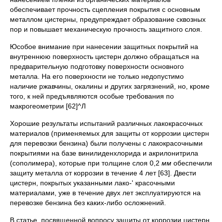
обеспечивает прочность сцепления покрытия с основным
металлом цистерны, предупреж­дает образование сквозных
пор и повышает механическую прочность защитного слоя.
Юсобое внимание при нанесении защитных покрытий на
внут­реннюю поверхность цистерн должно обращаться на
предваритель­ную подготовку поверхности основного
металла. На его поверх­ности не только недопустимо
наличие ржавчины, окалины и других загрязнений, но, кроме
того, к ней предъявляются особые требова­ния по
макрогеометрии [62]^Л
Хорошие результаты испытаний различных лакокрасочных
мате­риалов (применяемых для защиты от коррозии цистерн
для пере­возки бензина) были получены с лакокрасочными
покрытиями на базе винилиденхлорида и акрилонитрила
(сополимера), которые при толщине слоя 0,2
мм
обеспечили
защиту металла от коррозии в течение 4 лет [63]. Двести
цистерн, покрытых указанными лако-' красочными
материалами, уже в течение двух лет эксплуатируют­ся на
перевозке бензина без каких-либо осложнений.
В статье, посвященной вопросу защиты от коррозии цистерн