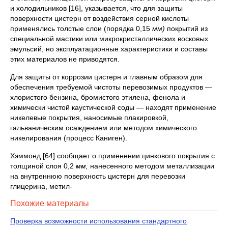
и холодильников [16], указывается, что для защиты
поверхности цис­терн от воздействия серной кислоты
применялись толстые слои (порядка 0,15
мм)
покрытий из
специальной мастики или микро­кристаллических восковых
эмульсий, но эксплуатационные характе­ристики и составы
этих материалов не приводятся.
Для защиты от коррозии цистерн и главным образом для
обес­печения требуемой чистоты перевозимых продуктов —
хлористого бензина, бромистого этилена, фенола и
химически чистой каусти­ческой соды — находят применение
никелевые покрытия, наносимые плакировкой,
гальваническим осаждением или методом химическо­го
никелирования (процесс Каниген).
Хэммонд [64] сообщает о применении цинкового покрытия с
толщиной слоя 0,2
мм,
нанесенного методом металлизации
на внут­реннюю поверхность цистерн для перевозки
глицерина, метил-
Похожие материалы
Проверка возможности использования стандартного