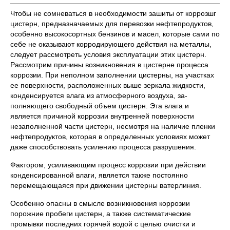
Чтобы не сомневаться в необходимости зашиты от коррозшг
цистерн, предназначаемых для перевозки нефтепродуктов,
особен­но высокосортных бензинов и масел, которые сами по
себе не ока­зывают корродирующего действия на металлы,
следует рассмотреть условия эксплуатации этих цистерн.
Рассмотрим причины возникно­вения в цистерне процесса
коррозии. При неполном заполнении цистерны, на участках
ее поверхности, расположенных выше зерка­ла жидкости,
конденсируется влага из атмосферного воздуха, за­
полняющего свободный объем цистерн. Эта влага и
является при­чиной коррозии внутренней поверхности
незаполненной части цис­терн, несмотря на наличие пленки
нефтепродуктов, которая в опре­деленных условиях может
даже способствовать усилению процесса разрушения.
Фактором, усиливающим процесс коррозии при действии
кон­денсированной влаги, является также постоянно
перемещающаяся при движении цистерны ватерлиния.
Особенно опасны в смысле возникновения коррозии
порожние пробеги цистерн, а также систематические
промывки последних горячей водой с целью очистки и