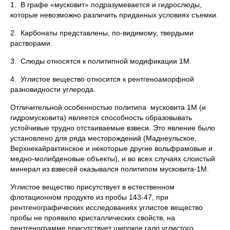
1. В графе «мусковит» подразумевается и гидрослюды,
которые невозможно различить приданных условиях съемки.
2. Карбонаты представлены, по-видимому, твердыми
растворами.
3. Слюды относятся к политипной модификации 1М.
4. Углистое вещество относится к рентгеноаморфной
разновидности углерода.
Отличительной особенностью политипа мусковита 1М (и
гидромусковита) является способность образовывать
устойчивые трудно отстаиваемые взвеси. Это явление было
установлено для ряда месторождений (Маднеульское,
Верхнекайрактинское и некоторые другие вольфрамовые и
медно-молибденовые объекты), и во всех случаях слоистый
минерал из взвесей оказывался политипом мусковита-1М.
Углистое вещество присутствует в естественном
флотационном продукте из пробы 143-47, при
рентгенографических исследованиях углистое вещество
пробы не проявило кристаллических свойств, на
рентгенограмме присутствует широкое гало углистого