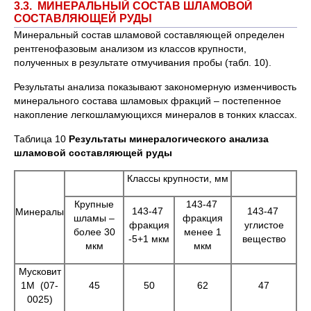
3.3. МИНЕРАЛЬНЫЙ СОСТАВ ШЛАМОВОЙ
СОСТАВЛЯЮЩЕЙ РУДЫ
Минеральный состав шламовой составляющей определен
рентгенофазовым анализом из классов крупности,
полученных в результате отмучивания пробы (табл. 10).
Результаты анализа показывают закономерную изменчивость
минерального состава шламовых фракций – постепенное
накопление легкошламующихся минералов в тонких классах.
Таблица 10
Результаты минералогического анализа
шламовой составляющей руды
Классы крупности, мм
Крупные
143-47
143-47
143-47
Минералы
шламы –
фракция
фракция
углистое
более 30
менее 1
-5+1 мкм
вещество
мкм
мкм
Мусковит
1М (07-
45
50
62
47
0025)