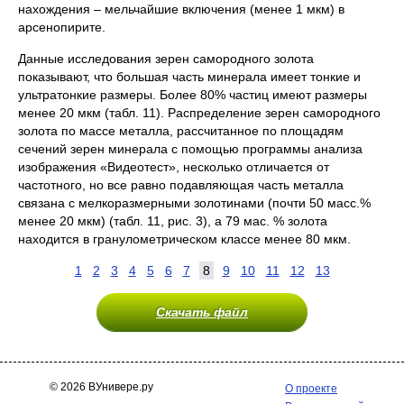
нахождения – мельчайшие включения (менее 1 мкм) в
арсенопирите.
Данные исследования зерен самородного золота
показывают, что большая часть минерала имеет тонкие и
ультратонкие размеры. Более 80% частиц имеют размеры
менее 20 мкм (табл. 11). Распределение зерен самородного
золота по массе металла, рассчитанное по площадям
сечений зерен минерала с помощью программы анализа
изображения «Видеотест», несколько отличается от
частотного, но все равно подавляющая часть металла
связана с мелкоразмерными золотинами (почти 50 масс.%
менее 20 мкм) (табл. 11, рис. 3), а 79 мас. % золота
находится в гранулометрическом классе менее 80 мкм.
1
2
3
4
5
6
7
8
9
10
11
12
13
Скачать файл
© 2026 ВУнивере.ру
О проекте