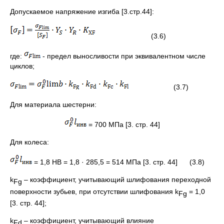
Допускаемое напряжение изгиба [3.стр.44]:
(3.6)
где:
- предел выносливости при эквивалентном числе
циклов;
(3.7)
Для материала шестерни:
= 700 МПа [3. стр. 44]
Для колеса:
= 1,8 НВ = 1,8 · 285,5 = 514 МПа [3. стр. 44] (3.8)
k
– коэффициент, учитывающий шлифования переходной
Fg
поверхности зубьев, при отсутствии шлифования k
= 1,0
Fg
[3. стр. 44];
k
– коэффициент, учитывающий влияние
Fd