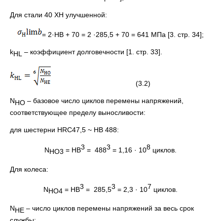
Для стали 40 ХН улучшенной:
= 2·HВ + 70 = 2 ·285,5 + 70 = 641 МПа [3. стр. 34];
k
– коэффициент долговечности [1. стр. 33].
HL
(3.2)
N
– базовое число циклов перемены напряжений,
HO
соответствующее пределу выносливости:
для шестерни HRC47,5 ~ HB 488:
3
3
8
N
= HB
= 488
= 1,16 · 10
циклов.
HO3
Для колеса:
3
3
7
N
= HB
= 285,5
= 2,3 · 10
циклов.
HO4
N
– число циклов перемены напряжений за весь срок
НЕ
службы: