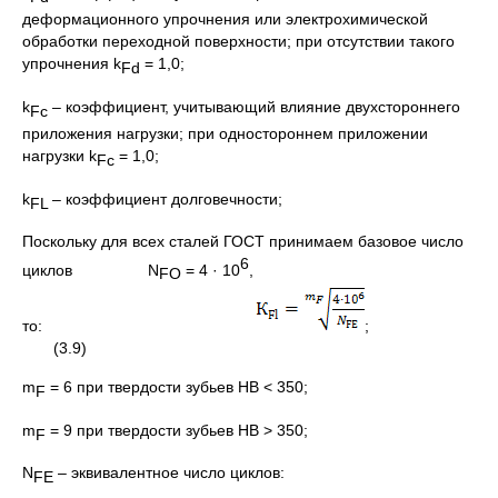
деформационного упрочнения или электрохимической
обработки переходной поверхности; при отсутствии такого
упрочнения k
= 1,0;
Fd
k
– коэффициент, учитывающий влияние двухстороннего
Fс
приложения нагрузки; при одностороннем приложении
нагрузки k
= 1,0;
Fс
k
– коэффициент долговечности;
FL
Поскольку для всех сталей ГОСТ принимаем базовое число
6
циклов N
= 4 · 10
,
FO
то:
;
(3.9)
m
= 6 при твердости зубьев НВ < 350;
F
m
= 9 при твердости зубьев НВ > 350;
F
N
– эквивалентное число циклов:
FE