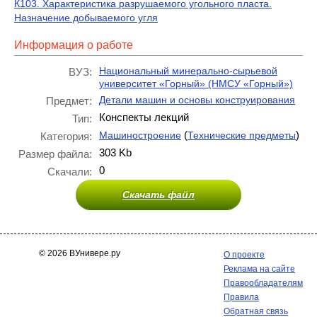
К103. Характеристика разрушаемого угольного пласта.
Назначение добываемого угля
Информация о работе
Национальный минерально-сырьевой
ВУЗ:
университет «Горный» (НМСУ «Горный»)
Детали машин и основы конструирования
Предмет:
Конспекты лекций
Тип:
(
)
Машиностроение
Технические предметы
Категория:
303 Kb
Размер файла:
0
Скачали:
Скачать файл
© 2026 ВУнивере.ру
О проекте
Реклама на сайте
Правообладателям
Правила
Обратная связь