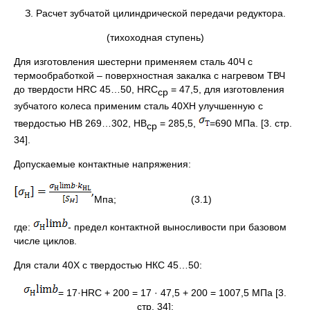
З. Расчет зубчатой цилиндрической передачи редуктора.
(тихоходная ступень)
Для изготовления шестерни применяем сталь 40Ч с
термообработкой – поверхностная закалка с нагревом ТВЧ
до твердости HRC 45…50, HRC
= 47,5, для изготовления
ср
зубчатого колеса применим сталь 40ХН улучшенную с
твердостью НВ 269…302, НВ
= 285,5,
=690 МПа. [3. стр.
ср
34].
Допускаемые контактные напряжения:
Мпа; (3.1)
где:
- предел контактной выносливости при базовом
числе циклов.
Для стали 40Х с твердостью НКС 45…50:
= 17·HRC + 200 = 17 · 47,5 + 200 = 1007,5 МПа [3.
стр. 34];