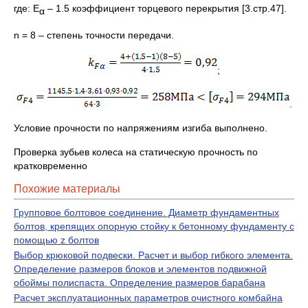
где: Е
– 1.5 коэффициент торцевого перекрытия [3.стр.47].
α
n = 8 – степень точности передачи.
;
.
Условие прочности по напряжениям изгиба выполнено.
Проверка зубьев колеса на статическую прочность по
кратковременно
Похожие материалы
Групповое болтовое соединение. Диаметр фундаментных
болтов, крепящих опорную стойку к бетонному фундаменту с
помощью z болтов
Выбор крюковой подвески. Расчет и выбор гибкого элемента.
Определение размеров блоков и элементов подвижной
обоймы полиспаста. Определение размеров барабана
Расчет эксплуатационных параметров очистного комбайна