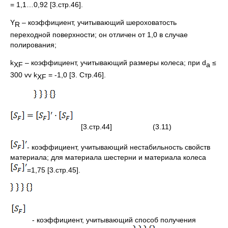
= 1,1…0,92 [3.стр.46].
Y
– коэффициент, учитывающий шероховатость
R
переходной поверхности; он отличен от 1,0 в случае
полирования;
k
– коэффициент, учитывающий размеры колеса; при d
≤
XF
a
300 vv k
= -1,0 [3. Стр.46].
XF
[3.стр.44] (3.11)
- коэффициент, учитывающий нестабильность свойств
материала; для материала шестерни и материала колеса
=1,75 [3.стр.45].
- коэффициент, учитывающий способ получения