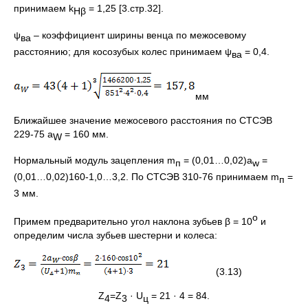
принимаем k
= 1,25 [3.стр.32].
Нβ
ψ
– коэффициент ширины венца по межосевому
ва
расстоянию; для косозубых колес принимаем ψ
= 0,4.
ва
мм
Ближайшее значение межосевого расстояния по СТСЭВ
229-75 а
= 160 мм.
W
Нормальный модуль зацепления m
= (0,01…0,02)а
=
п
w
(0,01…0,02)160-1,0…3,2. По СТСЭВ 310-76 принимаем m
=
п
3 мм.
о
Примем предварительно угол наклона зубьев β = 10
и
определим числа зубьев шестерни и колеса:
(3.13)
Z
=Z
· U
= 21 · 4 = 84.
4
3
ц