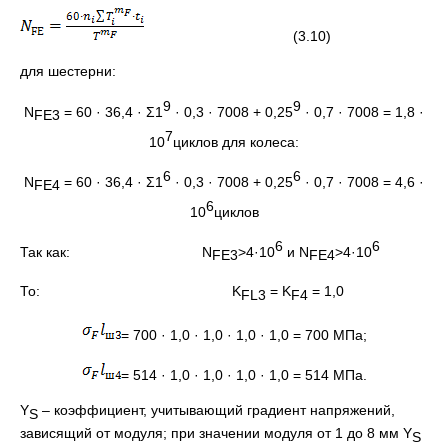
(3.10)
для шестерни:
9
9
N
= 60 · 36,4 · Σ1
· 0,3 · 7008 + 0,25
· 0,7 · 7008 = 1,8 ·
FE3
7
10
циклов для колеса:
6
6
N
= 60 · 36,4 · Σ1
· 0,3 · 7008 + 0,25
· 0,7 · 7008 = 4,6 ·
FE4
6
10
циклов
6
6
Так как: N
>4·10
и N
>4·10
FE3
FE4
То: K
= K
= 1,0
FL3
F4
= 700 · 1,0 · 1,0 · 1,0 · 1,0 = 700 МПа;
= 514 · 1,0 · 1,0 · 1,0 · 1,0 = 514 МПа.
Y
– коэффициент, учитывающий градиент напряжений,
S
зависящий от модуля; при значении модуля от 1 до 8 мм Y
S