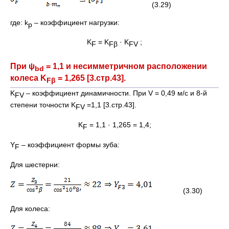
(3.29)
где: k
– коэффициент нагрузки:
p
K
= K
· K
;
F
Fβ
FV
При ψ
= 1,1 и несимметричном расположении
bd
колеса K
= 1,265 [3.стр.43].
F
β
K
– коэффициент динамичности. При V = 0,49 м/с и 8-й
FV
степени точности K
=1,1 [3.стр.43].
FV
K
= 1,1 · 1,265 = 1,4;
F
Y
– коэффициент формы зуба:
F
Для шестерни:
(3.30)
Для колеса: