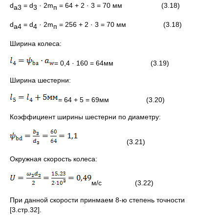
d
= d
· 2m
= 64 + 2 · 3 = 70 мм (3.18)
a3
3
п
d
= d
· 2m
= 256 + 2 · 3 = 70 мм (3.18)
a4
4
п
Ширина колеса:
= 0,4 · 160 = 64мм (3.19)
Ширина шестерни:
= 64 + 5 = 69мм (3.20)
Коэффициент ширины шестерни по диаметру:
(3.21)
Окружная скорость колеса:
м/с (3.22)
При данной скорости принмаем 8-ю степень точности
[3.стр.32].