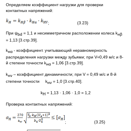
Определяем коэффициент нагрузки для проверки
контактных напряжений:
; (3.23)
При ψ
= 1,1 и несимметричном расположении колеса k
bd
нβ
= 1,13 [3.стр.39].
k
- коэффициент. учитывающий неравномерность
нα
распределения нагрузки между зубьями; при V=0,49 м/с и 8-
й степени точности k
= 1,06 [3.стр.39].
нα
k
– коэффициент динамичности; при V = 0,49 м/с и 8-й
н
v
степени точности k
= 1,0 [3.стр.40].
н
v
k
= 1,13 · 1,06 · 1,0 = 1,2
H
Проверка контактных напряжений:
; (3.25)