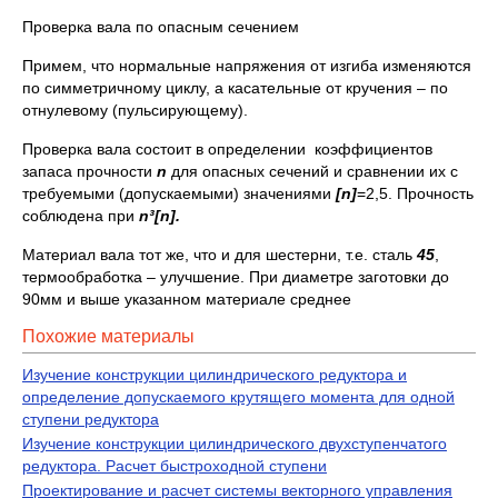
Проверка вала по опасным сечением
Примем, что нормальные напряжения от изгиба изменяются
по симметричному циклу, а касательные от кручения – по
отнулевому (пульсирующему).
Проверка вала состоит в определении коэффициентов
запаса прочности
n
для опасных сечений и сравнении их с
требуемыми (допускаемыми) значениями
[
n]
=2,5. Прочность
соблюдена при
n
³[
n].
Материал вала тот же, что и для шестерни, т.е. сталь
45
,
термообработка – улучшение. При диаметре заготовки до
90мм и выше указанном материале среднее
Похожие материалы
Изучение конструкции цилиндрического редуктора и
определение допускаемого крутящего момента для одной
ступени редуктора
Изучение конструкции цилиндрического двухступенчатого
редуктора. Расчет быстроходной ступени
Проектирование и расчет системы векторного управления