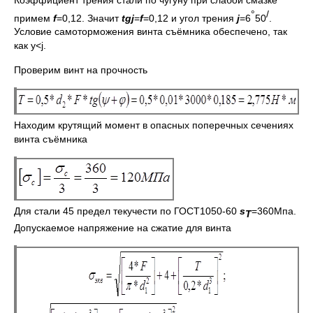
°
/
примем
f
=0,12. Значит
tg
j
=
f
=0,12 и угол трения
j
=6
50
.
Условие самоторможения винта съёмника обеспечено, так
как y<j.
Проверим винт на прочность
Находим крутящий момент в опасных поперечных сечениях
винта съёмника
Для стали 45 предел текучести по ГОСТ1050-60
s
=360Мпа.
Т
Допускаемое напряжение на сжатие для винта