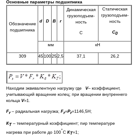
Основные параметры подшипника
Статическая
Динамическая
грузоподъем-
грузоподъем-
d
D
B
r
ность
ность
Обозначение
подшипника
С
С
0
мм
кН
309
45
100
25
2,5
37,1
26,2
Находим эквивалентную нагрузку где
V
– коэффициент,
учитывающий вращение колец; при вращении внутреннего
кольца
V
=1.
F
– радиальная нагрузка;
F
=
P
=1146,5Н;
r
r
r
К
– температурный коэффициент; пир температуре
Т
°
нагрева при работе до 100
С
К
=1;
Т