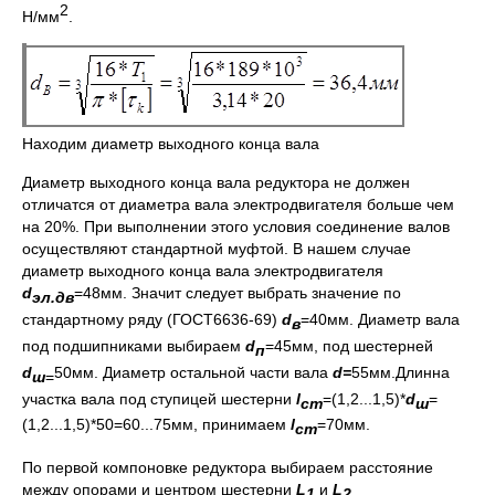
2
Н/мм
.
Находим диаметр выходного конца вала
Диаметр выходного конца вала редуктора не должен
отличатся от диаметра вала электродвигателя больше чем
на 20%. При выполнении этого условия соединение валов
осуществляют стандартной муфтой. В нашем случае
диаметр выходного конца вала электродвигателя
d
=48мм. Значит следует выбрать значение по
эл.дв
стандартному ряду (ГОСТ6636-69)
d
=40мм. Диаметр вала
в
под подшипниками выбираем
d
=45мм, под шестерней
п
d
50мм. Диаметр остальной части вала
d
=
55мм.Длинна
ш
=
участка вала под ступицей шестерни
l
=(1,2...1,5)*
d
=
ст
ш
(1,2...1,5)*50=60...75мм, принимаем
l
=70мм.
ст
По первой компоновке редуктора выбираем расстояние
между опорами и центром шестерни
L
и
L
1
2