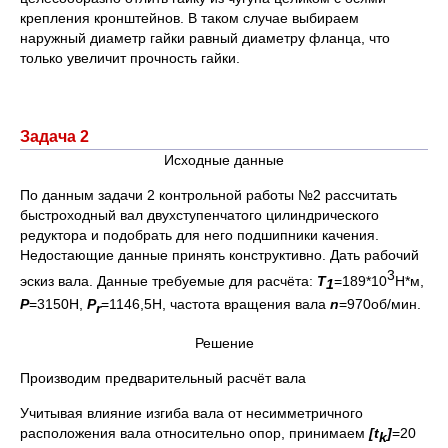
крепления кронштейнов. В таком случае выбираем
наружный диаметр гайки равный диаметру фланца, что
только увеличит прочность гайки.
Задача 2
Исходные данные
По данным задачи 2 контрольной работы №2 рассчитать
быстроходный вал двухступенчатого цилиндрического
редуктора и подобрать для него подшипники качения.
Недостающие данные принять конструктивно. Дать рабочий
3
эскиз вала. Данные требуемые для расчёта:
Т
=189*10
Н*м,
1
P
=3150Н,
Р
=1146,5Н, частота вращения вала
n
=970об/мин.
r
Решение
Производим предварительный расчёт вала
Учитывая влияние изгиба вала от несимметричного
расположения вала относительно опор, принимаем
[
t
]
=20
k