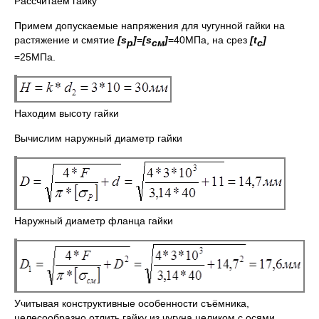
Рассчитаем гайку
Примем допускаемые напряжения для чугунной гайки на
растяжение и смятие
[
s
]
=
[
s
]
=40МПа, на срез
[
t
]
p
см
c
=25МПа.
Находим высоту гайки
Вычислим наружный диаметр гайки
Наружный диаметр фланца гайки
Учитывая конструктивные особенности съёмника,
целесообразно отлить гайку из чугуна целиком с осями