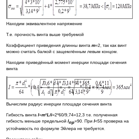
Находим эквивалентное напряжение
Т.е. прочность винта выше требуемой
Коэффициент приведения длинны винта
m
=2, так как винт
можно считать балкой с защемлённым левым концом.
Находим приведённый момент инерции площади сечения
винта
Вычислим радиус инерции площади сечения винта
Гибкость винта
l
=
m
*
L
/
i
=2*60/9,74=12,3 т.е. полученная
гибкость меньше предельной
l
=90. При
l
<55 проверка на
пр
устойчивость по формуле Эйлера не требуется.