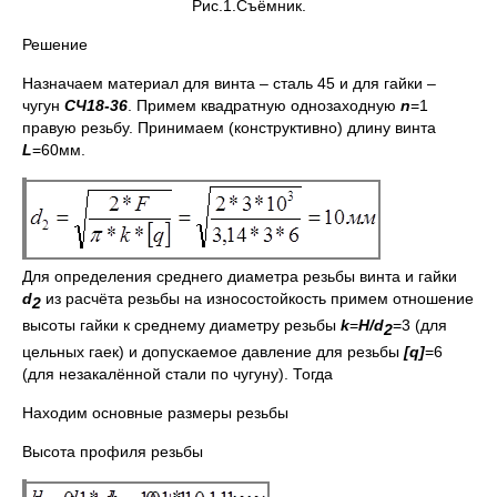
Рис.1.Съёмник.
Решение
Назначаем материал для винта – сталь 45 и для гайки –
чугун
СЧ18-36
. Примем квадратную однозаходную
n
=1
правую резьбу. Принимаем (конструктивно) длину винта
L
=60мм.
Для определения среднего диаметра резьбы винта и гайки
d
из расчёта резьбы на износостойкость примем отношение
2
высоты гайки к среднему диаметру резьбы
k
=
H
/
d
=3 (для
2
цельных гаек) и допускаемое давление для резьбы
[
q
]
=6
(для незакалённой стали по чугуну). Тогда
Находим основные размеры резьбы
Высота профиля резьбы