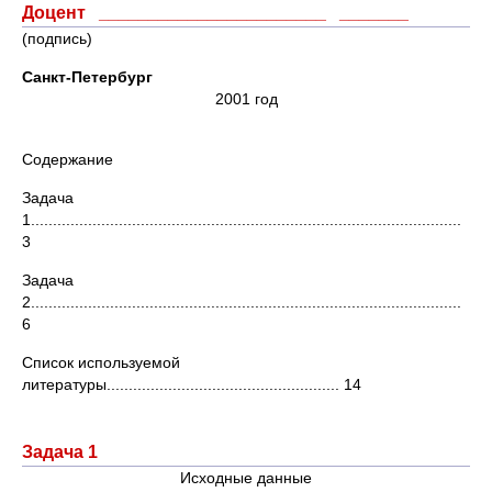
Доцент _______________________ _______
(подпись)
Санкт-Петербург
2001 год
Содержание
Задача
1..................................................................................................
3
Задача
2..................................................................................................
6
Список используемой
литературы..................................................... 14
Задача 1
Исходные данные