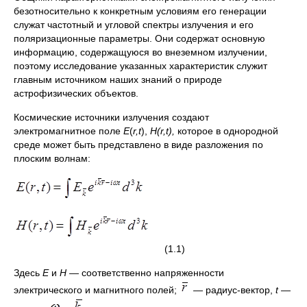
безотносительно к конкретным условиям его генерации
служат частотный и угловой спектры излучения и его
поляризационные параметры. Они содержат основную
информацию, содержащуюся во внеземном излучении,
поэтому исследование указанных характеристик служит
главным источником наших знаний о природе
астрофизических объектов.
Космические источники излучения создают
электромагнитное поле
E
(
r
,
t
),
H
(
r
,
t
),
которое в однородной
среде может быть представлено в виде разложения по
плоским волнам:
(1.1)
Здесь
Е
и
Н —
соответственно напряженности
электрического и магнитного полей;
— радиус-вектор,
t
—