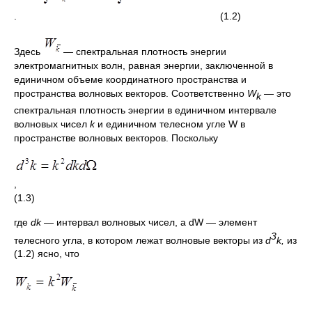
. (1.2)
Здесь
—
спектральная плотность энергии
электромагнитных волн, равная энергии, заключенной в
единичном объеме координатного пространства и
пространства волновых векторов. Соответственно
W
— это
k
спектральная плотность энергии в единичном интервале
волновых чисел
k
и единичном телесном угле W в
пространстве волновых векторов. Поскольку
,
(1.3)
где
dk
—
интервал волновых чисел, a dW — элемент
3
телесного угла, в котором лежат волновые векторы из
d
k,
из
(1.2) ясно, что