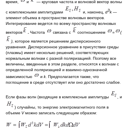
время,
и
—
круговая частота и волновой вектор волны
3
с комплексными амплитудами
и, наконец,
d
k
—
элемент объема в пространстве волновых векторов.
Интегрирование ведется по всему пространству волновых
векторов
.
Частота
связана с
соотношением
=
(
),
которое является решением дисперсионного
уравнения. Дисперсионное уравнение в присутствии среды
(плазмы) имеет несколько решений, соответствующих
нормальным волнам с разной поляризацией. Поэтому все
величины, введенные в этом разделе, относятся к волнам с
определенной поляризацией и взаимно-однозначной
зависимостью
и
k
. Предполагается также, что
поглощение в среде отсутствует или оно достаточно слабое.
Если фазы волн (входящие в комплексные амплитуды
,
и
) случайны, то энергию электромагнитного поля в
объеме
V
можно записать следующим образом: