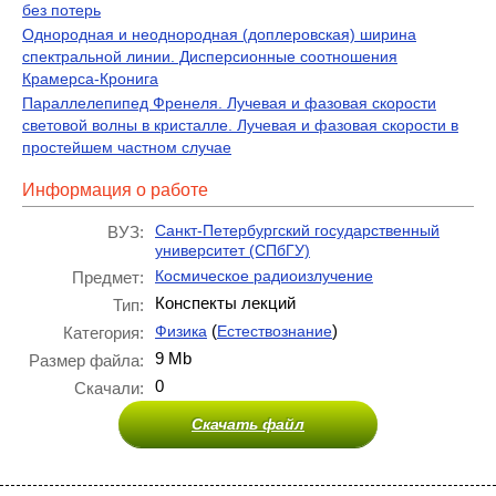
без потерь
Однородная и неоднородная (доплеровская) ширина
спектральной линии. Дисперсионные соотношения
Крамерса-Кронига
Параллелепипед Френеля. Лучевая и фазовая скорости
световой волны в кристалле. Лучевая и фазовая скорости в
простейшем частном случае
Информация о работе
Санкт-Петербургский государственный
ВУЗ:
университет (СПбГУ)
Космическое радиоизлучение
Предмет:
Конспекты лекций
Тип:
(
)
Физика
Естествознание
Категория:
9 Mb
Размер файла:
0
Скачали:
Скачать файл