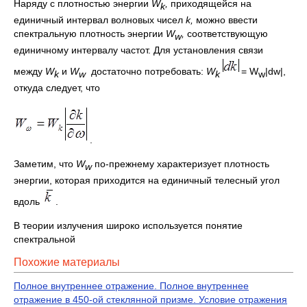
Наряду с плотностью энергии
W
,
приходящейся на
k
единичный интервал волновых чисел
k,
можно ввести
спектральную плотность энергии
W
,
соответствующую
w
единичному интервалу частот. Для установления связи
между
W
и
W
достаточно потребовать:
W
= W
|dw|,
k
w
k
w
откуда следует, что
.
Заметим, что
W
по-прежнему характеризует плотность
w
энергии, которая приходится на единичный телесный угол
вдоль
.
В теории излучения широко используется понятие
спектральной
Похожие материалы
Полное внутреннее отражение. Полное внутреннее
отражение в 450-ой стеклянной призме. Условие отражения