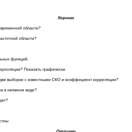
Хорошо
 временной области?
частотной области?
льных функций.
терполяции? Показать графически.
 две выборки с известными СКО и коэффициент корреляции?
на в неявном виде?
дят?
стны
Отлично