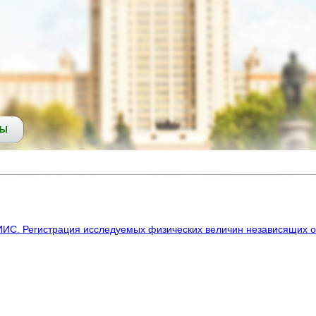
СЫ
ИС. Регистрация исследуемых физических величин независящих о