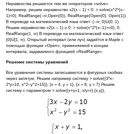
Неравенства решаются тем же оператором «solve».
Например, решим неравенство x2(x – 1) < 0: > solve(x^2*(x–
1)<0); RealRange(–∞,Open(0)), RealRange(Open(0), Open(1))
В переводе на математический язык ответ: (–∞; 0)U(0; 1).
Решим неравенство x2(x – 1) ≥ 0: > solve(x^2*(x–1)>=0); 0,
RealRange(1, ∞) В переводе на математический язык ответ:
{0}U[1; ∞). Открытый интервал (или луч) задаётся в Maple с
помощью функции «Open», применяемой к концам
интервала, задаваемого функцией «RealRange».
Решение системы уравнений
Все уравнения системы записываются в фигурных скобках
через запятую. Решим например систему > solve({3*x–
2*y=10, x^2–y^2=15}); {x = 4, y = 1}, {x = 8, y = 7} Решим
систему с параметром > solve({x+y=1, x/y=r},{x,y});