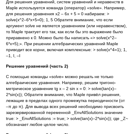
Для решения уравнений, систем уравнений и неравенств в
Maple используется команда (оператор) «solve». Например,
для решения уравнения х2 – 6х + 5 = 0 набираем: >
solve(x^2–6*x+5=0); 1, 5 Обратите внимание, что если
аргумент solve не является уравнением (или неравенством),
то Maple трактует его так, как если бы это выражение было
приравнено к 0. Можно было бы написать «> solve(x^2–
6*x+5);». При решении алгебраических уравнений Maple
приводит все корни, включая комплексные: > solve(x^4=1); 1,
–1, I, –I
Решение уравнений (часть 2)
С помощью команды «solve» можно решать не только
алгебраические уравнения. Например, решим тригоно-
метрическое уравнение tg x – 2 sin x = 0: > solve(tan(x)–
2*sin(x)); Обратите внимание, что Maple привёл решения,
лежащие в пределах одного промежутка периодичности (от
–π до π). Для вывода всех решений необходимо присвоить
зарезервированной переменной _EnvAllSolutions значение
true: > _EnvAllSolutions := true; > solve(tan(x)–2*sin(x)); где _Z~
обозначает любое целое число.