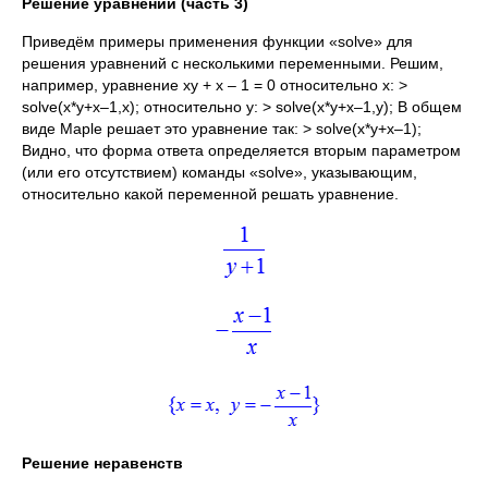
Решение уравнений (часть 3)
Приведём примеры применения функции «solve» для
решения уравнений с несколькими переменными. Решим,
например, уравнение xy + x – 1 = 0 относительно x: >
solve(x*y+x–1,x); относительно y: > solve(x*y+x–1,у); В общем
виде Maple решает это уравнение так: > solve(x*y+x–1);
Видно, что форма ответа определяется вторым параметром
(или его отсутствием) команды «solve», указывающим,
относительно какой переменной решать уравнение.
Решение неравенств