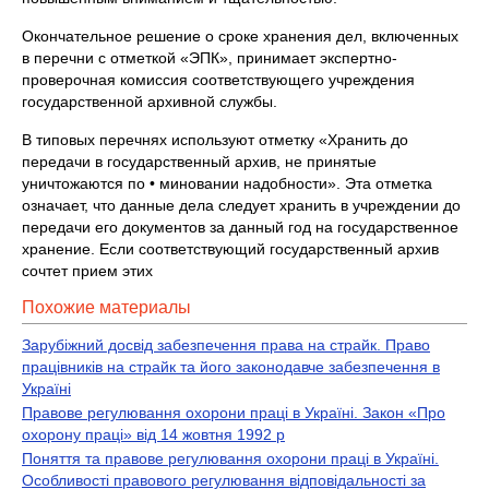
Окончательное решение о сроке хранения дел, включенных
в перечни с отметкой «ЭПК», принимает экспертно-
проверочная комиссия соответствующего учреждения
государственной архивной службы.
В типовых перечнях используют отметку «Хранить до
передачи в государственный архив, не принятые
уничтожаются по • миновании надобности». Эта отметка
означает, что данные дела следует хранить в учреждении до
передачи его документов за данный год на государственное
хранение. Если соответствующий государственный архив
сочтет прием этих
Похожие материалы
Зарубіжний досвід забезпечення права на страйк. Право
працівників на страйк та його законодавче забезпечення в
Україні
Правове регулювання охорони праці в Україні. Закон «Про
охорону праці» від 14 жовтня 1992 р
Поняття та правове регулювання охорони праці в Україні.
Особливості правового регулювання відповідальності за