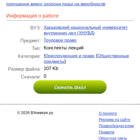
порушення вимог охорони праці на виробництві
Информация о работе
Харьковский национальный университет
ВУЗ:
внутренних дел (ХНУВД)
Трудовое право
Предмет:
Конспекты лекций
Тип:
(
Юриспруденция и право
Общественные
Категория:
)
предметы
107 Kb
Размер файла:
0
Скачали:
Скачать файл
© 2026 ВУнивере.ру
О проекте
Реклама на сайте
Правообладателям
Правила
Обратная связь