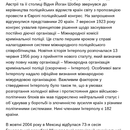
Австрії та її столиці Відня Йоган Шобер звернувся до
керівництва поліцейських відомств країн світу з пропозицією
провести в Європі поліцейський конгрес. На запрошення
відгукнулися представники 20 країн. 7 вересня 1923 року
конгрес ухвалив принципове рішення щодо заснування
постійно діючої організації – Міжнародної комісії
кримінальної поліції. Це стало першим кроком у справі
налагодження системи міжнародного поліцейського
співробітництва. Новітня історія Інтерполу розпочалася 13
червня 1956 року з прийняття нового статуту, який визначив
нову повну назву організації – Міжнародна організація
кримінальної поліції (скорочено – Інтерпол). Особливої ваги
Інтерполу надало офіційне визнання міжнародною
міжурядовою організацією. Важливим фактором у
ствердженні Інтерполу було також те, що в умовах
розгортання холодної війни і протистояння двох військово-
політичних блоків він мав підкреслено нейтральний статус і
об`єднував у боротьбі із злочинністю зусилля країн з різними
політичними системами. Нині членами Інтерполу є 182
країни.
В жовтні 2004 року в Мексиці відбулася 73-я сесія