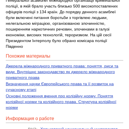
Генеральної асамблеї Міжнародної організації кримінальної
поліції, в якій брало участь близько 500 високопоставлених
офіцерів поліції з 134 країн. До порядку денного асамблеї
були включені питання боротьби з торгівлею людьми,
нелегальною міграцією, організованою злочинністю,
поширенням наркотичних речовин, злочинами в галузі
економіки, високих технологій, тероризмом. На цій сесії
Президентом Інтерполу було обрано комісара поліції
Південно
Похожие материалы
Джерела міжнародного приватного права: поняття, риси та
види. Внутрішнє законодавство як джерело міжнародного
приватного права
Визначення науки Європейського права та її розвиток на
сучасному етапі
Основні положення вчення про колізійну норму. Поняття
колізійної норми та колізійного права. Структура колізійної
норми
Информация о работе