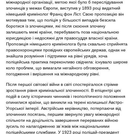
міжнародної організації, метою якої було б переслідування
злочинців у межах Європи, виступив у 1893 році видатний
німецький кримінолог Франц фон Ліст. Свою пропозицію він
мотивував тим, що поліція у більшості випадків безсила
боротися із злочинцями, які після скоєння злочину
залишають межі країни, перебувають поза національною
юрисдикцією і недосяжні для правосуддя власної країни.
Пропозиція німецького кримінолога була схвально сприйнята
правоохоронцями провідних європейських держав, однак не
знайшла розуміння і підтримки на рівні урядів, хоча
поліцейська практика переконливо свідчила: існувало широке
коло проблем, що вимагали негайного обговорення,
погодження і вирішення на міжнародному рівні.
Після першої світової війни в світі спостерігалося стрімке
зростання рівня кримінальної злочинності. В епіцентрі цих
подій в силу історичних чинників і геополітичного положення
опинилися країни, що виникли на терені колишньої Австро-
Угорської імперії. Австрійське керівництво, потерпаючи від
злочинних посягань, першим звернуло увагу міжнародної
спільноти на доцільність завершення перерваних війною
зусиль по налагодженню зв`язків між національними
поліцейськими службами. У 1923 році поліцай-президент