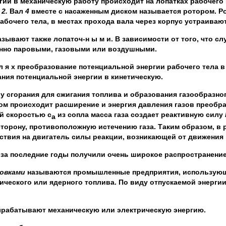
гии в механическую работу происходит на лопатках рабочего
и
2.
Вал
4
вместе с насаженным диском называется ротором. Ро
рабочего тела, в местах прохода вала через корпус устраив
зывают также лопаточ-н ы м и. В зависимости от того, что слу
нно паровыми, газовыми или воздушными.
л я х преобразование потенциальной энергии рабочего тела в
ния потенциальной энергии в кинетическую.
ру сгорания для сжигания топлива и образования газообразн
ром происходит расширение и энергия давления газов преобр
й скоростью с
из сопла масса газа создает реактивную силу
а
торону, противоположную истечению газа. Таким образом, в 
йствия на двигатель силы реакции, возникающей от движения 
 за последние годы получили очень широкое распространение
новками
называются промышленные предприятия, использующ
ического или ядерного топлива. По виду отпускаемой энерги
рабатывают механическую или электрическую энергию.