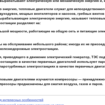
вырабатывают электрическую или механическую энергию и, к
 энергию, тепловые двигатели служат для непосредственно
здуходувок, мощных вентиляторов и насосов, гребных винтов
вырабатывающие электрическую энергию, называют тепловыми
останции разделяют на:
льшой мощности, работающие на общую сеть и питающие элек
ы на обслуживание небольшого района; иногда их не присоеди
железнодорожные электростанции.
ля, приводящего в движение электрический генератор, ТЭС п
ростанциях в качестве первичных двигателей используют п
паротурбинных электростанциях в качестве первичных двига
тепловыми двигателями изучаются компрессоры — принадлежн
рессоры предназначены для сжатия воздуха, газов и паров.
д интересных особенностей
ворческой активности учащихся на уроке