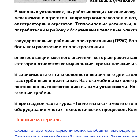
Смешанные установки 
В силовых установках, вырабатывающих механическую
механизмов и агрегатов, например компрессоров и во
автотракторных агрегатов. Теплосиловые установки, 
потребителей и району обслуживания тепловые электр
государственные районные электростанции (ГРЭС) бо
большом расстоянии от электростанции;
электростанции местного значения, которые рассчитан
категории относятся коммунальные, промышленные и 
В зависимости от типа основного первичного двигате
газотурбинные и дизельные. На локомобильных элект
постепенно вытесняются дизельными установками. На 
газовые турбины.
В прикладной части курса «Теплотехника» вместе с 
оборудования многих технологических процессов. Комп
Похожие материалы
Схемы генераторов гармонических колебаний, имеющие ря
Применение первообразной к решению задач. Воспитание т