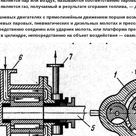
 является пар или воздух, называются соответственно паро
 является газ, получаемый в результате сгорания топлива, — 
шневых двигателях с прямолинейным движением поршня возмо
евых паровых, пневматических и дизельных молотах и пресса
редственно соединен или ударник молота, или платформа пр
 в цилиндре, непосредственно на объект воздействия — сваю, 