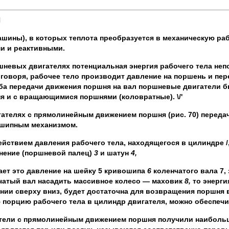
И
шины), в которых теплота преобразуется в механическую раб
и и реактивными.
шневых двигателях потенциальная энергия рабочего тела неп
 говоря, рабочее тело производит давление на поршень и пер
ба передачи движения поршня на вал поршневые двигатели 
я и с вращающимися поршнями (коловратные). \/'
гателях с прямолинейным движением поршня (рис. 70) переда
шипным механизмом.
ействием давления рабочего тела, находящегося в цилиндре 
нение (поршневой палец)
3
и шатун
4,
ает это давление на шейку 5 кривошипа
6
коленчатого вала 7,
чатый вал насадить массивное колесо — маховик
8,
то энерги
нии сверху вниз, будет достаточна для возвращения поршня 
 порцию рабочего тела в цилиндр двигателя, можно обеспечи
тели с прямолинейным движением поршня получили наибольш