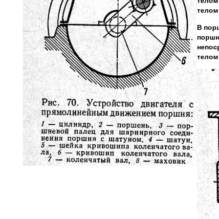
телом
телом
В пор
поршн
непос
телом