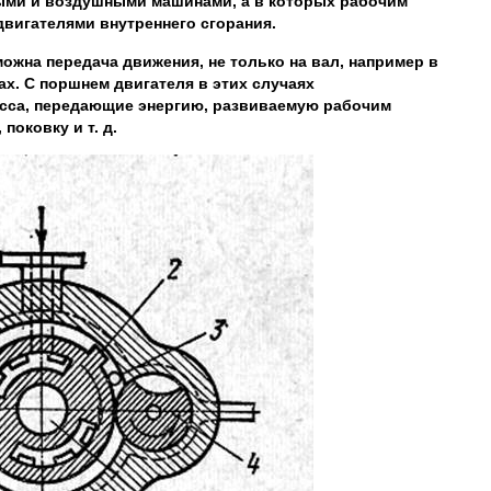
выми и воздушными машинами, а в которых рабочим
двигателями внутреннего сгорания.
жна передача движения, не только на вал, например в
х. С поршнем двигателя в этих случаях
есса, передающие энергию, развиваемую рабочим
поковку и т. д.