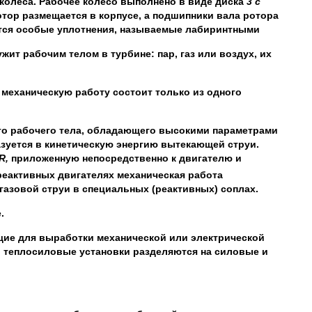
 колеса. Рабочее колесо выполнено в виде диска
3 с
тор размещается в корпусе, а подшипники вала ротора
аются особые уплотнения, называемые лабиринтными
жит рабочим телом в турбине: пар, газ или воздух, их
 механическую работу состоит только из одного
ого рабочего тела, обладающего высокими параметрами
азуется в кинетическую энергию вытекающей струи.
R
,
приложенную непосредственно к двигателю и
реактивных двигателях механическая работа
газовой струи в специальных (реактивных) соплах.
.
ие для выработки механической или электрической
и теплосиловые установки разделяются на силовые и