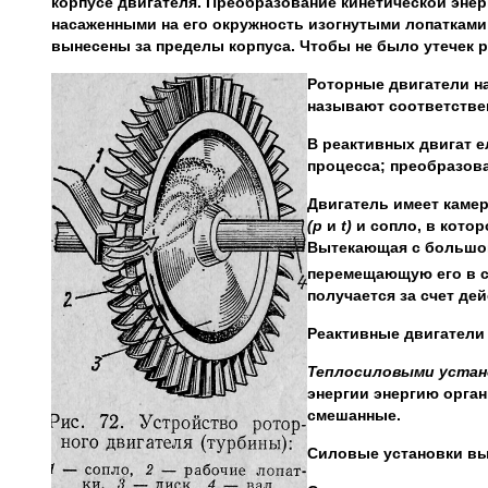
корпусе двигателя. Преобразование кинетической энер
насаженными на его окружность изогнутыми лопаткам
вынесены за пределы корпуса. Чтобы не было утечек 
Роторные двигатели на
называют соответстве
В реактивных двигат е
процесса; преобразова
Двигатель имеет каме
(р
и
t
)
и сопло, в кото
Вытекающая с большо
перемещающую его в с
получается за счет де
Реактивные двигатели
Теплосиловыми уста
энергии энергию орган
смешанные.
Силовые установки вы