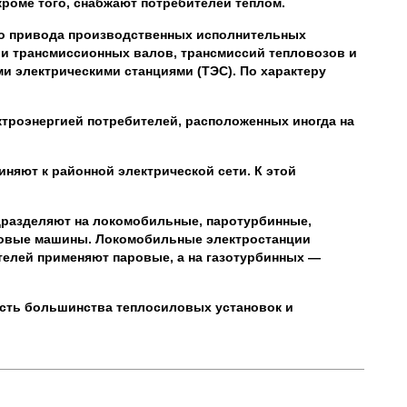
роме того, снабжают потребителей теплом.
го привода производственных исполнительных
 и трансмиссионных валов, трансмиссий тепловозов и
 электрическими станциями (ТЭС). По характеру
троэнергией потребителей, расположенных иногда на
няют к районной электрической сети. К этой
одразделяют на локомобильные, паротурбинные,
аровые машины. Локомобильные электростанции
телей применяют паровые, а на газотурбинных —
ость большинства теплосиловых установок и