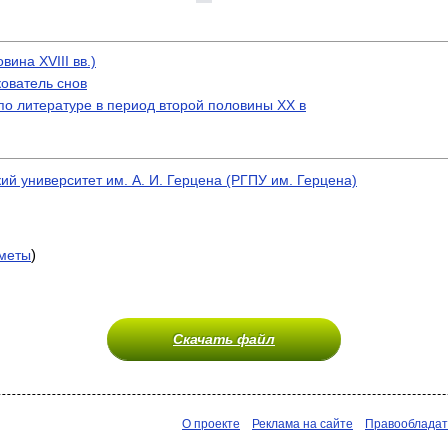
вина XVIII вв.)
кователь снов
о литературе в период второй половины XX в
ий университет им. А. И. Герцена (РГПУ им. Герцена)
)
меты
Скачать файл
О проекте
Реклама на сайте
Правооблада