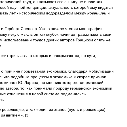
орический труд, он называет свою книгу не иначе как
овой научной концепции, актуальность которой ему видится
дцать лет - историческим водоразделом между
новейшей
и
р и Герберт Спенсер. Уже в начале чтения монографии
нову некую мысль он как клубок начинает разматывать свои
м использовании трудов других авторов Грациози опять же
е.
ржит три главы, в которых и раскрываются, по сути,
ак о причине процветания экономики, благодаря мобилизации
л, что подобные процессы в экономике « скорее признак
упоминает Ю. Ларина, по мнению которого «германский
ию автора, то, как понимали природу германской экономики
чные отношения в новой системе подменялись
лы.
ю революцию, а как «один из этапов (пусть и решающих)
развитием». [3]