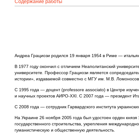
Содержание работы
Андреа Грациози родился 19 января 1954 в Риме — итальян
В 1977 году окончил с отличием Неаполитанский университ
университете. Профессор Грациози является сопредседате
истории», издаваемой совместно с МГУ им. М.В. Ломоносов
С 1995 года — доцент (professore associato) в Центре изу
и научных проектов АИРО-XXI. С 2007 года — президент Ит
С 2008 года — сотрудник Гарвардского института украински
На Украине 26 ноября 2005 года был удостоен орден князя
государственного строительства, укрепления международног
гуманистическую и общественную деятельность.