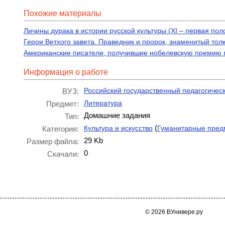
Похожие материалы
Личины дурака в истории русской культуры (XI – первая поло
Герои Ветхого завета. Праведник и пророк, знаменитый тол
Американские писатели, получившие нобелевскую премию п
Информация о работе
Российский государственный педагогическ
ВУЗ:
Литература
Предмет:
Домашние задания
Тип:
(
Культура и искусство
Гуманитарные пред
Категория:
29 Kb
Размер файла:
0
Скачали:
© 2026 ВУнивере.ру