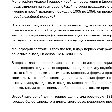
Монография Андреа Грациози «Война и революция в Европе 
«размышления на тему европейской истории двадцатого сто
именно в новой трактовке периода с 1905 по 1956, он про
новой новейшей
историей.
В основу исследования А. Грациози легли труды таких авт
становится ясно, что Грациози использует этих авторов ли
мысли, приходя иногда (скомпоновав идеи нескольких авто
отходит от классического научного подхода к написанию мон
Монография состоит из трёх частей, в двух первых содержатс
основные выводы и основные мысли книги.
В первой главе, носящей название, «первые интерпретации»
производства, с другой же стороны приводит критику подоб
отката к более примитивным, насильственным формам орган
капитализм,- способен эволюционировать в некие формы со
вышеупомянутые деятели, свидетельствовало об их непоним
формальными отношениями собственности и такими призна
Второй категорией для интерпретации стала революция 1917
гораздо более широкого и длительного революционного про