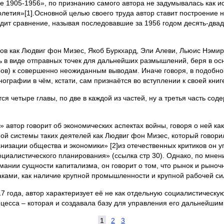
1905-1956», по признанию самого автора не задумывалась как ист
летия»[1].Основной целью своего труда автор ставит построение н
водит сравнение, называя последовавшие за 1956 годом десять-два
оров как Людвиг фон Мизес, Якоб Буркхард, Эли Алеви, Льюис Нэми
шь в виде отправных точек для дальнейших размышлений, беря в ос
ров) к совершенно неожиданным выводам. Иначе говоря, в подобно
ографии в чём, кстати, сам признаётся во вступлении к своей книг
я четыре главы, по две в каждой из частей, ну а третья часть соде
 автор говорит об экономических аспектах войны, говоря о ней к
ной системы таких деятелей как Людвиг фон Мизес, который говори
изации общества и экономики» [2]из отечественных критиков он 
циалистического планирования» (ссылка стр 30). Однако, по мнен
ании сущности капитализма, он говорит о том, что рынок и рыно
ками, как наличие крупной промышленности и крупной рабочей си
 года, автор характеризует её не как отдельную социалистическу
цесса – которая и создавала базу для управления его дальнейшим 
1
2
3