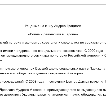
Рецензия на книгу Андреа Грациози
«Война и революция в Европе»
ский историк и экономист, советолог и специалист по социально-п
ет имени Фридриха II по специальности «экономика». С 2000 год
лем международного семинара по истории Российской империи и С
а.
чения русского мира при Высшей школе социальных наук в Париже, 
альянского общества изучения современной истории.
х исследований. С 2009 года — сотрудник Центра Дэвиса изучения
 Ярослава Мудрого V степени, присуждающегося за выдающиеся ли
о авторитета Украины, развития экономики, науки, образования, ку