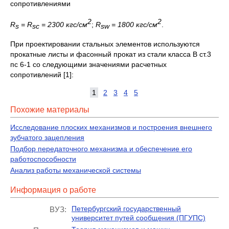
сопротивлениями
2
2
R
=
R
= 2300
кгс/см
;
R
= 1800
кгс/см
.
s
sc
sw
При проектировании стальных элементов используются
прокатные листы и фасонный прокат из стали класса В ст.3
пс 6-1 со следующими значениями расчетных
сопротивлений [1]:
1
2
3
4
5
Похожие материалы
Исследование плоских механизмов и построения внешнего
зубчатого зацепления
Подбор передаточного механизма и обеспечение его
работоспособности
Анализ работы механической системы
Информация о работе
Петербургский государственный
ВУЗ:
университет путей сообщения (ПГУПС)