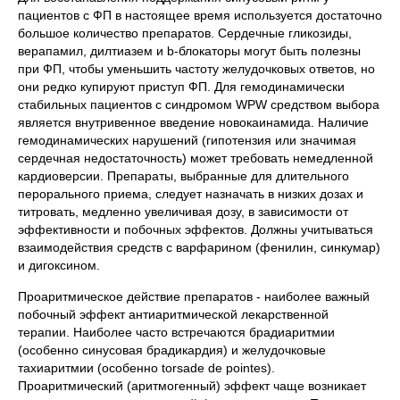
пациентов с ФП в настоящее время используется достаточно
большое количество препаратов. Сердечные гликозиды,
верапамил, дилтиазем и b-блокаторы могут быть полезны
при ФП, чтобы уменьшить частоту желудочковых ответов, но
они редко купируют приступ ФП. Для гемодинамически
стабильных пациентов с синдромом WPW средством выбора
является внутривенное введение новокаинамида. Наличие
гемодинамических нарушений (гипотензия или значимая
сердечная недостаточность) может требовать немедленной
кардиоверсии. Препараты, выбранные для длительного
перорального приема, следует назначать в низких дозах и
титровать, медленно увеличивая дозу, в зависимости от
эффективности и побочных эффектов. Должны учитываться
взаимодействия средств с варфарином (фенилин, синкумар)
и дигоксином.
Проаритмическое действие препаратов - наиболее важный
побочный эффект антиаритмической лекарственной
терапии. Наиболее часто встречаются брадиаритмии
(особенно синусовая брадикардия) и желудочковые
тахиаритмии (особенно torsade de pointes).
Проаритмический (аритмогенный) эффект чаще возникает