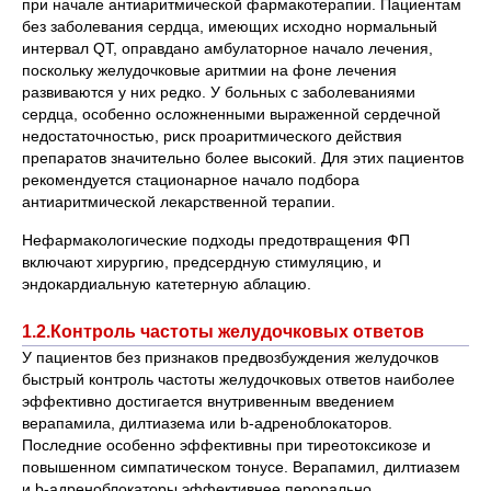
при начале антиаритмической фармакотерапии. Пациентам
без заболевания сердца, имеющих исходно нормальный
интервал QT, оправдано амбулаторное начало лечения,
поскольку желудочковые аритмии на фоне лечения
развиваются у них редко. У больных с заболеваниями
сердца, особенно осложненными выраженной сердечной
недостаточностью, риск проаритмического действия
препаратов значительно более высокий. Для этих пациентов
рекомендуется стационарное начало подбора
антиаритмической лекарственной терапии.
Нефармакологические подходы предотвращения ФП
включают хирургию, предсердную стимуляцию, и
эндокардиальную катетерную аблацию.
1.2.Контроль частоты желудочковых ответов
У пациентов без признаков предвозбуждения желудочков
быстрый контроль частоты желудочковых ответов наиболее
эффективно достигается внутривенным введением
верапамила, дилтиазема или b-адреноблокаторов.
Последние особенно эффективны при тиреотоксикозе и
повышенном симпатическом тонусе. Верапамил, дилтиазем
и b-адреноблокаторы эффективнее перорально