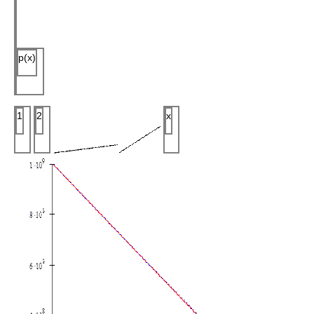
p(x)
1
2
x