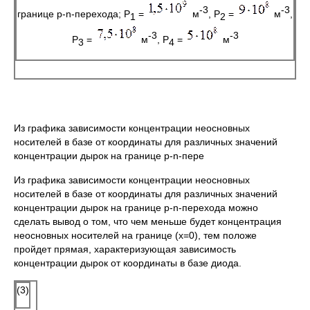
-3
-3
границе p-n-перехода; Р
=
м
, Р
=
м
,
1
2
-3
-3
Р
=
м
, Р
=
м
3
4
Из графика зависимости концентрации неосновных
носителей в базе от координаты для различных значений
концентрации дырок на границе p-n-пере
Из графика зависимости концентрации неосновных
носителей в базе от координаты для различных значений
концентрации дырок на границе p-n-перехода можно
сделать вывод о том, что чем меньше будет концентрация
неосновных носителей на границе (x=0), тем положе
пройдет прямая, характеризующая зависимость
концентрации дырок от координаты в базе диода.
(3)