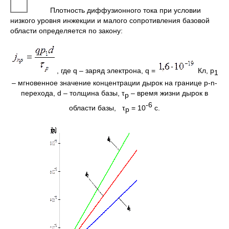
Плотность диффузионного тока при условии
низкого уровня инжекции и малого сопротивления базовой
области определяется по закону:
, где q – заряд электрона, q =
Кл, p
1
– мгновенное значение концентрации дырок на границе p-n-
перехода, d – толщина базы, τ
– время жизни дырок в
р
-6
области базы, τ
= 10
с.
р