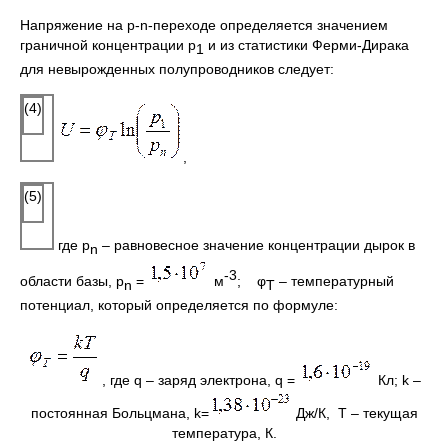
Напряжение на p-n-переходе определяется значением
граничной концентрации p
и из статистики Ферми-Дирака
1
для невырожденных полупроводников следует:
(4)
,
(5)
где р
– равновесное значение концентрации дырок в
n
-3
области базы, р
=
м
; φ
– температурный
n
Т
потенциал, который определяется по формуле:
, где q – заряд электрона, q =
Кл; k –
постоянная Больцмана, k=
Дж/К, Т – текущая
температура, К.