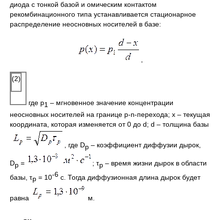
диода с тонкой базой и омическим контактом
рекомбинационного типа устанавливается стационарное
распределение неосновных носителей в базе:
,
(2)
где p
– мгновенное значение концентрации
1
неосновных носителей на границе p-n-перехода; x – текущая
координата, которая изменяется от 0 до d; d – толщина базы
, где D
– коэффициент диффузии дырок,
p
D
=
; τ
– время жизни дырок в области
p
р
-6
базы, τ
= 10
с. Тогда диффузионная длина дырок будет
р
равна
м.