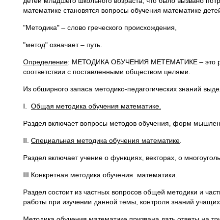
детей младшего школьного возраста, что было вызвано пот
математике становятся вопросы обучения математике детей
"Методика" – слово греческого происхождения,
"метод" означает – путь.
Определение
: МЕТОДИКА ОБУЧЕНИЯ МЕТЕМАТИКЕ – это разд
соответствии с поставленными обществом целями.
Из обширного запаса методико-педагогических знаний выде
I.
Общая методика обучения математике.
Раздел включает вопросы методов обучения, форм мышления
II.
Специальная методика обучения математике
.
Раздел включает учение о функциях, векторах, о многоуголь
III.
Конкретная методика обучения математики.
Раздел состоит из частных вопросов общей методики и ча
работы при изучении данной темы, контроля знаний учащихся
Методика обучения математике призвана дать ответы на тр