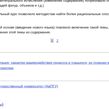
интегрального исчисления (изменение содержания) потребовало 
ей фигур, объемов и т.д.).
ольный курс позволило методистам найти более рациональные спо
 основе (введение нового языка) повлекло включение такой темы,
ения этой темы из содержания.
1
2
ация, характер взаимодействия педагога и учащихся, их позиции в
тематике
сударственный университет (АмПГУ)
)
ты