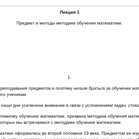
Лекция 1
Предмет и методы методики обучения математике.
1.
 преподавания предметов и поэтому нельзя браться за обучение м
его ученикам.
наши дни усиленное внимание в связи с усложнением задач, сто
ивному обучению математике, призвана методика обучения математ
которых мы встречаемся с методами обучения математике.
матике оформилась во второй половине 19 века. Предметом ее из