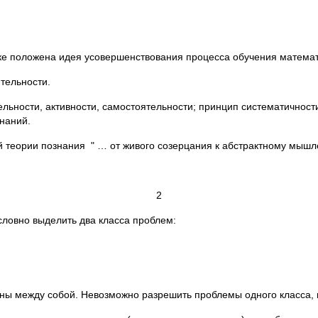
ике положена идея усовершенствования процесса обучения математ
тельности.
ельности, активности, самостоятельности; принцип систематичност
наний.
 теории познания " … от живого созерцания к абстрактному мышлен
2
словно выделить два класса проблем:
аны между собой. Невозможно разрешить проблемы одного класса, н