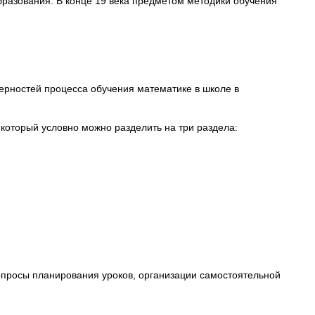
бразования. В конце 19 века предметом методики обучения
рностей процесса обучения математике в школе в
который условно можно разделить на три раздела:
.
опросы планирования уроков, организации самостоятельной