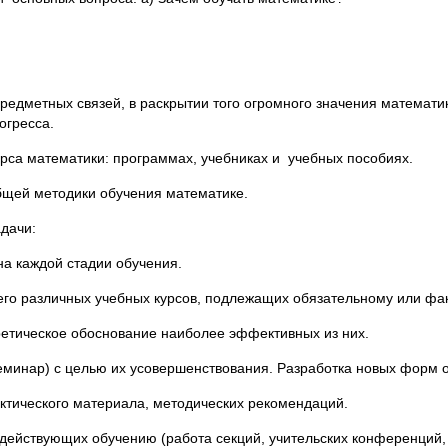
едметных связей, в раскрытии того огромного значения математик
огресса.
урса математики: программах, учебниках и учебных пособиях.
общей методики обучения математике.
дачи:
на каждой стадии обучения.
его различных учебных курсов, подлежащих обязательному или фа
ретическое обоснование наиболее эффективных из них.
еминар) с целью их усовершенствования. Разработка новых форм 
актического материала, методических рекомендаций.
одействующих обучению (работа секций, учительских конференций,