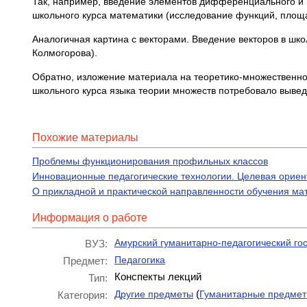
Так, например, введение элементов дифференциального и 
школьного курса математики (исследование функций, площад
Аналогичная картина с векторами. Введение векторов в шк
Колмогорова).
Обратно, изложение материала на теоретико-множественной
школьного курса языка теории множеств потребовало вывед
Похожие материалы
Проблемы функционирования профильных классов
Инновационные педагогические технологии. Целевая ориент
О прикладной и практической направленности обучения ма
Информация о работе
Амурский гуманитарно-педагогический го
ВУЗ:
Педагогика
Предмет:
Конспекты лекций
Тип:
(
Другие предметы
Гуманитарные предме
Категория: