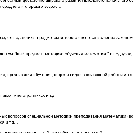
ребностями достаточно широкого развития школьного начального о
 среднего и старшего возраста.
ел педагогики, предметом которого является изучение закономе
лен учебный предмет "методика обучения математике" в педвузах, 
, организации обучения, форм и видов внеклассной работы и т.д
никах, многогранниках и т.д.
стных вопросов специальной методики преподавания математики (в
 и т.д.).
и основных вопроса: а) Зачем обучать математике?