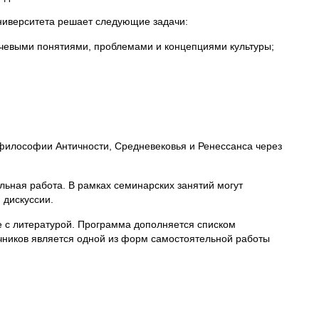
университета решает следующие задачи:
лючевыми понятиями, проблемами и концепциями культуры;
в философии Античности, Средневековья и Ренессанса через
ьная работа. В рамках семинарских занятий могут
 дискуссии.
е с литературой. Программа дополняется списком
чников является одной из форм самостоятельной работы