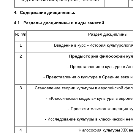
4.
Содержание дисциплины.
4.1.
Разделы
дисциплины и виды занятий.
№ п/п
Раздел дисциплины
1
Введение в курс «История культуролог
2
Предыстория философии ку
- Представление о культуре в Ан
- Представления о культуре в Средние века 
3
Становление теории культуры в европейской фи
- «Классическая модель» культуры в европ
- Просветительская концепция ку
- Исследование культуры в классической н
4
Философия культуры
XIX
ве