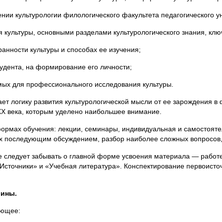
нии культурологии филологического факультета педагогического 
я культуры, основными разделами культурологического знания, к
анности культуры и способах ее изучения;
тудента, на формирование его личности;
мых для профессионального исследования культуры.
ает логику развития культурологической мысли от ее зарождения 
ХХ века, которым уделено наибольшее внимание.
рмах обучения: лекции, семинары, индивидуальная и самостоятел
х последующим обсуждением, разбор наиболее сложных вопросов,
е следует забывать о главной форме усвоения материала — работ
«Источники» и «Учебная литература». Конспектирование первоисто
лины.
ующее: