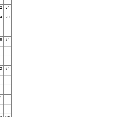
2
54
4
20
8
34
2
54
*
з.
экз.