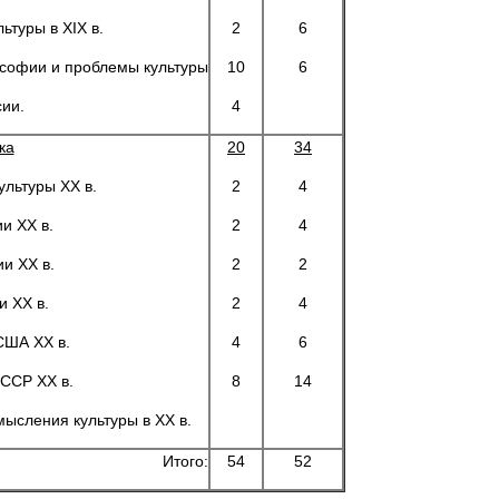
ьтуры в XIX в.
2
6
софии и проблемы культуры
10
6
сии.
4
ка
20
34
льтуры ХХ в.
2
4
и ХХ в.
2
4
и ХХ в.
2
2
и ХХ в.
2
4
США ХХ в.
4
6
СССР ХХ в.
8
14
ысления культуры в ХХ в.
Итого:
54
52