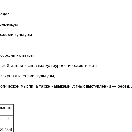
одов;
концепций;
софии культуры.
лософии культуры;
еской мысли, основные культурологические тексты;
лизировать теории культуры;
огической мысли, а также навыками устных выступлений — бесед, ле
еместр
1
2
04
108