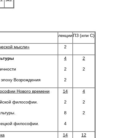
лекции
ПЗ (или С)
ической мысли»
2
льтуры
4
2
тичности
2
2
и эпоху Возрождения
2
лософии Нового времени
14
4
ейской философии.
2
2
льтуры.
8
2
емецкой философии.
4
ка
14
12