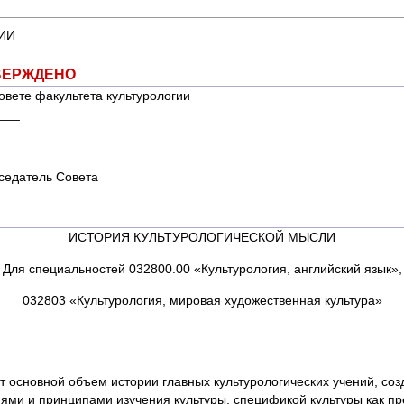
ИИ
ДЕНО
 факультета культурологии филологич
__
__________
ь Совета
ИСТОРИЯ КУЛЬТУРОЛОГИЧЕСКОЙ МЫСЛИ
Для специальностей 032800.00 «Культурология, английский язык»,
032803 «Культурология, мировая художественная культура»
 основной объем истории главных культурологических учений, соз
иями и принципами изучения культуры, спецификой культуры как п