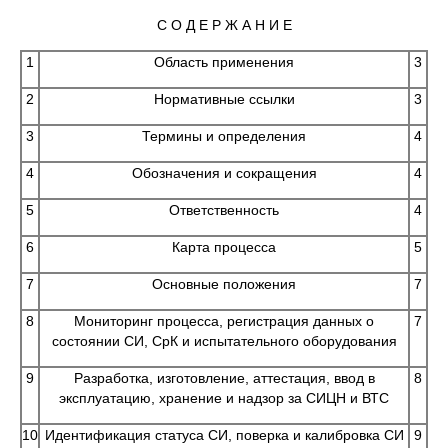
С О Д Е Р Ж А Н И Е
1
Область применения
3
2
Нормативные ссылки
3
3
Термины и определения
4
4
Обозначения и сокращения
4
5
Ответственность
4
6
Карта процесса
5
7
Основные положения
7
8
Мониторинг процесса, регистрация данных о
7
состоянии СИ, СрК и испытательного оборудования
9
Разработка, изготовление, аттестация, ввод в
8
эксплуатацию, хранение и надзор за СИЦН и ВТС
10
Идентификация статуса СИ, поверка и калибровка СИ
9