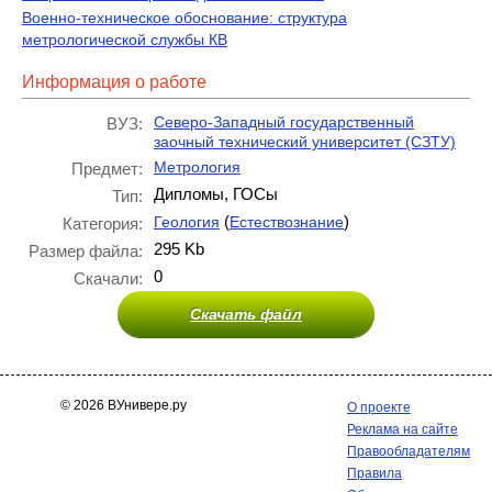
Военно-техническое обоснование: структура
метрологической службы КВ
Информация о работе
Северо-Западный государственный
ВУЗ:
заочный технический университет (СЗТУ)
Метрология
Предмет:
Дипломы, ГОСы
Тип:
(
)
Геология
Естествознание
Категория:
295 Kb
Размер файла:
0
Скачали:
Скачать файл
© 2026 ВУнивере.ру
О проекте
Реклама на сайте
Правообладателям
Правила