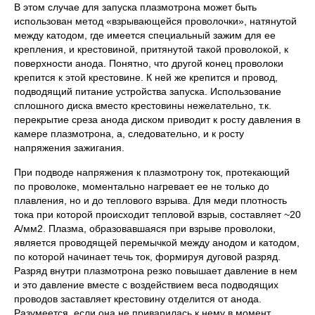
В этом случае для запуска плазмотрона может быть
использован метод «взрывающейся проволочки», натянутой
между катодом, где имеется специальный зажим для ее
крепления, и крестовиной, притянутой такой проволокой, к
поверхности анода. Понятно, что другой конец проволоки
крепится к этой крестовине. К ней же крепится и провод,
подводящий питание устройства запуска. Использование
сплошного диска вместо крестовины нежелательно, т.к.
перекрытие среза анода диском приводит к росту давления в
камере плазмотрона, а, следовательно, и к росту
напряжения зажигания.
При подводе напряжения к плазмотрону ток, протекающий
по проволоке, моментально нагревает ее не только до
плавления, но и до теплового взрыва. Для меди плотность
тока при которой происходит тепловой взрыв, составляет ~20
А/мм2. Плазма, образовавшаяся при взрыве проволоки,
является проводящей перемычкой между анодом и катодом,
по которой начинает течь ток, формируя дуговой разряд.
Разряд внутри плазмотрона резко повышает давление в нем
и это давление вместе с воздействием веса подводящих
проводов заставляет крестовину отделится от анода.
Разумеется, если она не приварилась к нему в момент