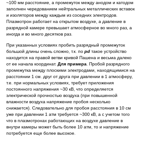
~100 мм расстояние, а промежуток между анодом и катодом
заполнен чередованием нейтральных металлических вставок
и изоляторов между каждым из соседних электродов.
Плазмотрон работает на открытом воздухе, а давление в
разрядной камере превышает атмосферное во много раз, а
иногда и во много десятков раз.
При указанных условиях пробить разрядный промежуток
большой длины очень сложно, т.к. по
pd
такое устройство
находится на правой ветви кривой Пашена и весьма далеко
от ее начала координат.
Для примера
. Пробой разрядного
промежутка между плоскими электродами, находящимися на
расстоянии 1 см. друг от друга при давлении в 1 атмосферу,
т.е. при нормальных условиях, требует приложения
постоянного напряжения ~30 кВ, что определяется
электрической прочностью воздуха (при повышенной
влажности воздуха напряжение пробоя несколько
снижается). Следовательно для пробоя расстояния в 10 см
уже при давлении 1 атм требуется ~300 кВ, а с учетом того
что в плазмотронах работающих на воздухе давление в
внутри камеры может быть более 10 атм, то и напряжение
потребуется еще более высокое.