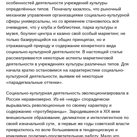
особенностей деятельности учреждений культуры
определённых типов. Поначалу казалось, что рыночный
механизм управления организациями социально-культурной
сферы универсальны, но со временем становилось всё
очевиднее, что у клуба и библиотеки, парка культуры и
музея, боулинг-центра и казино свой особый маркетинг, не
только базирующийся на общих принципах, но и
отражающий природу и содержание конкретного вида
социально-культурной деятельности. В настоящей статье
рассматриваются некоторые аспекты маркетинговой
деятельности в учреждениях культуры различных типов. Для
начала кратко остановимся на характеристике социально-
культурной деятельности, выявим её некоторые
«парадигмальные оттенки».
Социально-культурная деятельность эволюционизировала в
России неравномерно. Из её «недр» спорадически
вырывались революционные по своему характеру и
содержанию «протуберанцы». Зародившееся в XIX веке
внешкольное образование, деликатное и интеллигентное по
своей изначальной сути, в первые же годы советской власти
превратилось по воле большевиков в тенденциозную и
крикливую политико-просветительную работу. Мало что