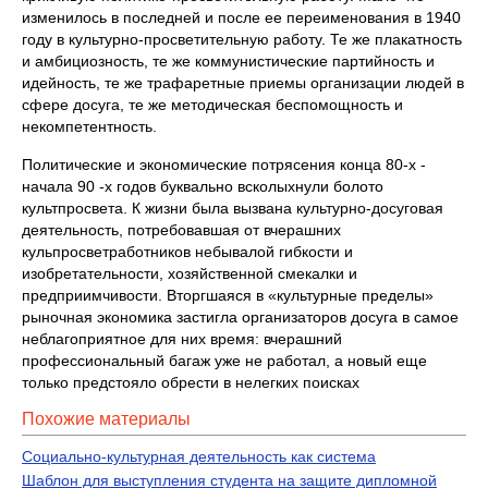
изменилось в последней и после ее переименования в 1940
году в культурно-просветительную работу. Те же плакатность
и амбициозность, те же коммунистические партийность и
идейность, те же трафаретные приемы организации людей в
сфере досуга, те же методическая беспомощность и
некомпетентность.
Политические и экономические потрясения конца 80-х -
начала 90 -х годов буквально всколыхнули болото
культпросвета. К жизни была вызвана культурно-досуговая
деятельность, потребовавшая от вчерашних
кульпросветработников небывалой гибкости и
изобретательности, хозяйственной смекалки и
предприимчивости. Вторгшаяся в «культурные пределы»
рыночная экономика застигла организаторов досуга в самое
неблагоприятное для них время: вчерашний
профессиональный багаж уже не работал, а новый еще
только предстояло обрести в нелегких поисках
Похожие материалы
Социально-культурная деятельность как система
Шаблон для выступления студента на защите дипломной