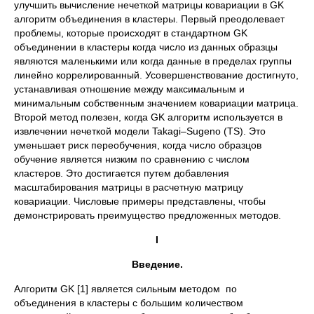
улучшить вычисление нечеткой матрицы ковариации в GK
алгоритм объединения в кластеры. Первый преодолевает
проблемы, которые происходят в стандартном GK
объединении в кластеры когда число из данных образцы
являются маленькими или когда данные в пределах группы
линейно коррелированный. Усовершенствование достигнуто,
устанавливая отношение между максимальным и
минимальным собственным значением ковариации матрица.
Второй метод полезен, когда GK алгоритм используется в
извлечении нечеткой модели Takagi–Sugeno (TS). Это
уменьшает риск переобучения, когда число образцов
обучение является низким по сравнению с числом
кластеров. Это достигается путем добавления
масштабирования матрицы в расчетную матрицу
ковариации. Числовые примеры представлены, чтобы
демонстрировать преимущество предложенных методов.
I
Введение.
Алгоритм GK [1] является сильным методом по
объединения в кластеры с большим количеством