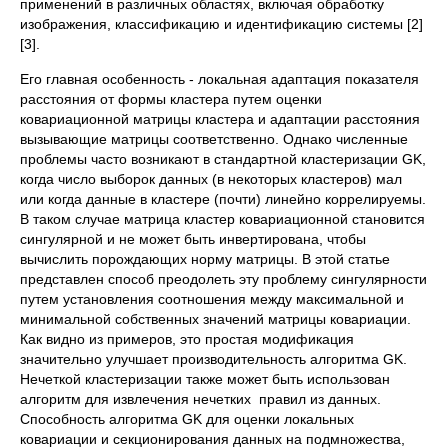
применений в различных областях, включая обработку
изображения, классификацию и идентификацию системы [2]
[3].
Его главная особенность - локальная адаптация показателя
расстояния от формы кластера путем оценки
ковариационной матрицы кластера и адаптации расстояния
вызывающие матрицы соответственно. Однако численные
проблемы часто возникают в стандартной кластеризации GK,
когда число выборок данных (в некоторых кластеров) мал
или когда данные в кластере (почти) линейно коррелируемы.
В таком случае матрица кластер ковариационной становится
сингулярной и не может быть инвертирована, чтобы
вычислить порождающих норму матрицы. В этой статье
представлен способ преодолеть эту проблему сингулярности
путем установления соотношения между максимальной и
минимальной собственных значений матрицы ковариации.
Как видно из примеров, это простая модификация
значительно улучшает производительность алгоритма GK.
Нечеткой кластеризации также может быть использован
алгоритм для извлечения нечетких правил из данных.
Способность алгоритма GK для оценки локальных
ковариации и секционирования данных на подмножества,