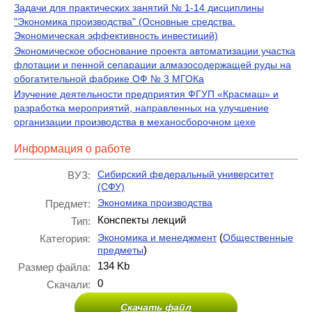
Задачи для практических занятий № 1-14 дисциплины
"Экономика производства" (Основные средства.
Экономическая эффективность инвестиций)
Экономическое обоснование проекта автоматизации участка
флотации и пенной сепарации алмазосодержащей руды на
обогатительной фабрике ОФ № 3 МГОКа
Изучение деятельности предприятия ФГУП «Красмаш» и
разработка мероприятий, направленных на улучшение
организации производства в механосборочном цехе
Информация о работе
Сибирский федеральный университет
ВУЗ:
(СФУ)
Экономика производства
Предмет:
Конспекты лекций
Тип:
(
Экономика и менеджмент
Общественные
Категория:
)
предметы
134 Kb
Размер файла:
0
Скачали:
Скачать файл