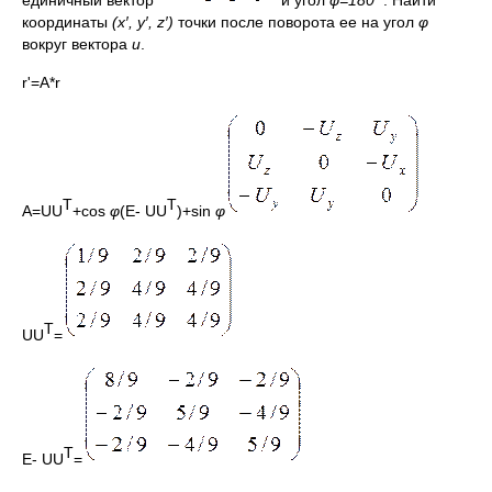
координаты
(
x
′,
y
′,
z
′)
точки после поворота ее на угол
φ
вокруг вектора
u
.
r'=A*r
T
T
A=UU
+cos
φ
(E- UU
)+sin
φ
T
UU
=
T
E- UU
=