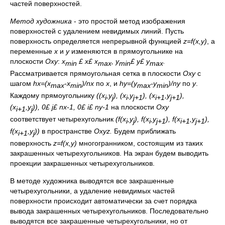
частей поверхностей.
Метод художника
- это простой метод изображения
поверхностей с удалением невидимых линий. Пусть
поверхность определяется непрерывной функцией
z=f(x,y)
, а
переменные
x
и
y
изменяются в прямоугольнике на
плоскости
Oxy
:
x
£
x
£
x
, y
£
y
£
y
.
min
max
min
max
Рассматривается прямоугольная сетка в плоскости
Oxy
с
шагом
hx=(x
-x
)/nx
по
x
, и
hy=(y
-y
)/ny
по
y
.
max
min
max
min
Каждому прямоугольнику
((x
,y
), (x
,y
), (x
,y
),
i
j
i
j+1
i+1
j+1
(x
,y
)), 0
£
j
£
nx-1, 0
£
i
£
ny-1
на плоскости
Oxy
i+1
j
соответствует четырехугольник
(
f
(x
,y
),
f
(x
,y
),
f
(x
,y
),
i
j
i
j+1
i+1
j+1
f
(x
,y
))
в пространстве
Oxyz.
Будем приближать
i+1
j
поверхность
z=f(x,y)
многогранником, состоящим из таких
закрашенных четырехугольников. На экран будем выводить
проекции закрашенных четырехугольников.
В методе художника выводятся все закрашенные
четырехугольники, а удаление невидимых частей
поверхности происходит автоматически за счет порядка
вывода закрашенных четырехугольников. Последовательно
выводятся все закрашенные четырехугольники, но от