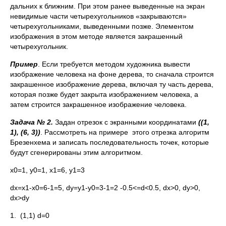
дальних к ближним. При этом ранее выведенные на экран
невидимые части четырехугольников «закрываются»
четырехугольниками, выведенными позже. Элементом
изображения в этом методе является закрашенный
четырехугольник.
Пример
. Если требуется методом художника вывести
изображение человека на фоне дерева, то сначала строится
закрашенное изображение дерева, включая ту часть дерева,
которая позже будет закрыта изображением человека, а
затем строится закрашенное изображение человека.
Задача № 2.
Задан отрезок с экранными координатами
((1,
1), (6, 3))
. Рассмотреть на примере этого отрезка алгоритм
Брезенхема и записать последовательность точек, которые
будут сгенерированы этим алгоритмом.
x0=1, y0=1, x1=6, y1=3
dx=x1-x0=6-1=5, dy=y1-y0=3-1=2 -0.5<=d<0.5, dx>0, dy>0,
dx>dy
1. (1,1) d=0