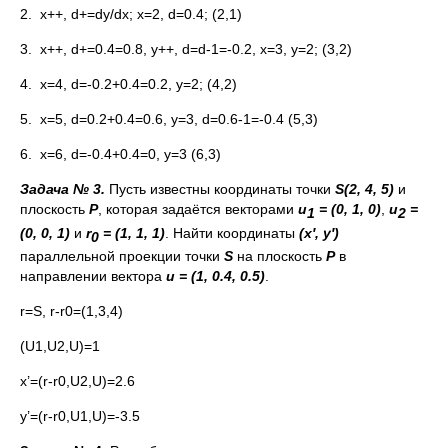
2. x++, d+=dy/dx; x=2, d=0.4; (2,1)
3. x++, d+=0.4=0.8, y++, d=d-1=-0.2, x=3, y=2; (3,2)
4. x=4, d=-0.2+0.4=0.2, y=2; (4,2)
5. x=5, d=0.2+0.4=0.6, y=3, d=0.6-1=-0.4 (5,3)
6. x=6, d=-0.4+0.4=0, y=3 (6,3)
Задача № 3.
Пусть известны координаты точки
S
(2, 4, 5)
и
плоскость
P
, которая задаётся векторами
u
= (0, 1, 0)
,
u
=
1
2
(0, 0, 1)
и
r
= (1, 1, 1)
. Найти координаты
(
x
′
,
y
′
)
0
параллельной проекции точки
S
на плоскость
P
в
направлении вектора
u
= (1, 0.4, 0.5)
.
r=S, r-r0=(1,3,4)
(U1,U2,U)=1
x’=(r-r0,U2,U)=2.6
y’=(r-r0,U1,U)=-3.5