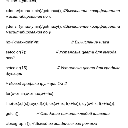
Ymin=-4,ymax=4;
xdens=(xmax-xmin)/getmaxx();
//Вычисление коэффициента
масштабирования по x
ydens=(ymax-ymin)/getmaxy();
//Вычисление коэффициента
масштабирования по y
hx=(xmax-xmin)/n;
// Вычисление шага
setcolor(7);
// Установка цвета для вывода
осей
setcolor(15);
// Установка цвета для графика
функции
// Вывод графика функции 1/x-2
for(x=xmin;x<xmax;x+=hx)
line(ex(x,f(x)),ey(x,f(x)), ex(x+hx, f(x+hx)), ey(x+hx, f(x+hx)));
getch();
// Ожидание нажатия любой клавиши
closegraph ();
// Выход из графического режима