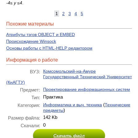
-4
≤
y
≤
4
.
1
2
3
4
5
Похожие материалы
Атрибуты тэгов OBJECT и EMBED
Происхождение Winsock
Основы работы с HTML-HELP редактором
Информация о работе
Комсомольский-на-Амуре
ВУЗ:
Государственный Технический Университет
(КнАГТУ)
Проектирование информационных систем
Предмет:
Практика
Тип:
(
Информатика и выч. техника
Технические
Категория:
)
предметы
142 Kb
Размер файла:
0
Скачали:
Скачать файл