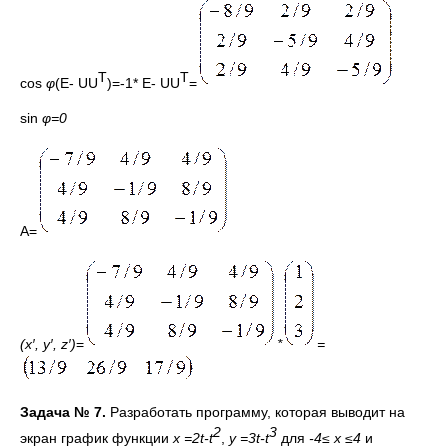
T
T
cos
φ
(E- UU
)=-1* E- UU
=
sin
φ
=0
A=
(x′, y′, z′)
=
*
=
Задача
№ 7.
Разработать программу, которая выводит на
2
3
экран график функции
x
=
2
t
-
t
,
y
=
3
t
-
t
для
-4
≤
x
≤
4
и