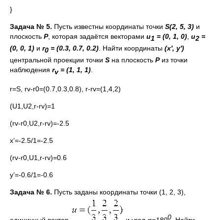
}
Задача № 5.
Пусть известны координаты точки
S
(2, 5, 3)
и
плоскость
P
, которая задаётся векторами
u
= (0, 1, 0)
,
u
=
1
2
(0, 0, 1)
и
r
= (0.3, 0.7, 0.2)
. Найти координаты
(
x
′,
y
′
)
0
центральной проекции точки
S
на плоскость
P
из точки
наблюдения
r
= (1, 1, 1)
.
v
r=S, rv-r0=(0.7,0.3,0.8), r-rv=(1,4,2)
(U1,U2,r-rv)=1
(rv-r0,U2,r-rv)=-2.5
x’=-2.5/1=-2.5
(rv-r0,U1,r-rv)=0.6
y’=-0.6/1=-0.6
Задача
№ 6.
Пусть заданы координаты точки (1, 2, 3),
0
единичный вектор
и угол
φ=180
. Найти