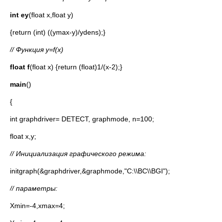
int ey
(float x,float y)
{return (int) ((ymax-y)/ydens);}
//
Функция
y=f(x)
float f
(float x) {return (float)1/(x-2);}
main
()
{
int graphdriver= DETECT, graphmode, n=100;
float x,y;
// Инициализация графического режима:
initgraph(&graphdriver,&graphmode,"C:\\BC\\BGI");
//
параметр
ы:
Xmin=-4,xmax=4;