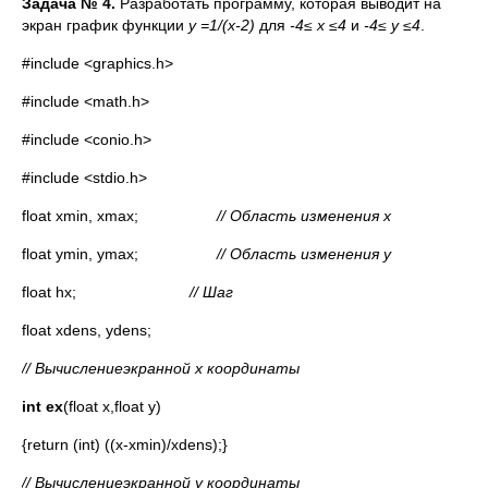
Задача
№ 4.
Разработать программу, которая выводит на
экран график функции
y
=
1/(
x
-2)
для
-4
≤
x
≤
4
и
-4
≤
y
≤
4
.
#include <graphics.h>
#include <math.h>
#include <conio.h>
#include <stdio.h>
float xmin, xmax;
// Область изменения
x
float ymin, ymax;
// Область изменения y
float hx;
//
Шаг
float xdens, ydens;
//
Вычисление
экранной
x
координаты
int ex
(float x,float y)
{return (int) ((x-xmin)/xdens);}
//
Вычисление
экранной
y
координаты