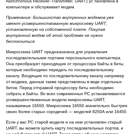
Asinchronous Receiver-Transmitter, UART) ус тановлена в
компьютере и обслуживает модем.
Примечание: Большинство внутренних модемов уже
имеют усовершенствованную микросхему UART,
установленную на собственной плате. Покупая
внутренний модем об этой проблеме не нужно
беспокоиться.
Микросхема UART предназначена для управления
последовательными портами персонального компьютера.
Она преобразует приходящие от процессора байты в биты,
которые необходимо передать по последовательному
каналу. Входящие по последовательному каналу например
от модема, данные также представлены в виде отдельных
битов. Перед отправкой процессору биты необходимо
собрать в байты. Во всех современных PC устанавливаются
усовершенствованные модели микросхемы UART,
называемые 16550. Микросхема 16550 значительно быстрее
своих более старых сородичей — моделей 8250А или 16450.
Если у вас PC старой модели и на нем установлен старый
UART, вы можете купить карту последовательных портов, и