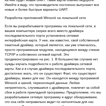
на ней будет новый UART. Такие карты обычно недороги.
Имейте в виду, что производители постоянно выпускают все
новые и более быстрые варианты UART.
Разработка приложений Winsock на локальной сети
Если вы разрабатываете программы на локальной сети, в
вашем компьютере скорее всего вместо драйвера
последовательного порта установлена сетевая
интерфейсная карта. У нее, как известно, свой собственный
пакетный драйвер, который является, как уже отмечалось,
просто программным модулем, находящимся между стеком
TCP/IP и собственно сетевой картой. Это
продемонстрировано на рис. 1. В большинстве случаев нет
нужды изучать подробности о работе драйвера сетевой
карты. Как и в случае драйвера последовательного порта,
достаточно знать, что он существует. Факт, что существуют
драйверы, важен для нас. Он находится между программой
Winsock и шиной, переносящей данные. Любая
неприятность, случившаяся с драйвером, повлечет за собой
сбои в работе прикладной программы. Предположим, что мы
разрабатываем сетевую программу и вдруг обнаруживаем,
что она себя неправильно ведет по непонятным для нас