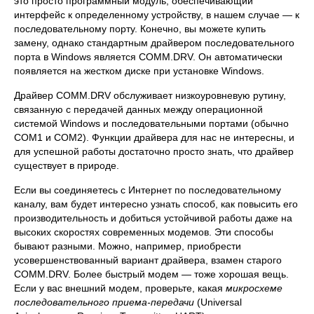
это просто программный модуль, обеспечивающий
интерфейс к определенному устройству, в нашем случае — к
последовательному порту. Конечно, вы можете купить
замену, однако стандартным драйвером последовательного
порта в Windows является COMM.DRV. Он автоматически
появляется на жестком диске при установке Windows.
Драйвер COMM.DRV обслуживает низкоуровневую рутину,
связанную с передачей данных между операционной
системой Windows и последовательными портами (обычно
СОМ1 и COM2). Функции драйвера для нас не интересны, и
для успешной работы достаточно просто знать, что драйвер
существует в природе.
Если вы соединяетесь с Интернет по последовательному
каналу, вам будет интересно узнать способ, как повысить его
производительность и добиться устойчивой работы даже на
высоких скоростях современных модемов. Эти способы
бывают разными. Можно, например, приобрести
усовершенствованный вариант драйвера, взамен старого
COMM.DRV. Более быстрый модем — тоже хорошая вещь.
Если у вас внешний модем, проверьте, какая
микросхеме
последовательного приема-передачи
(Universal