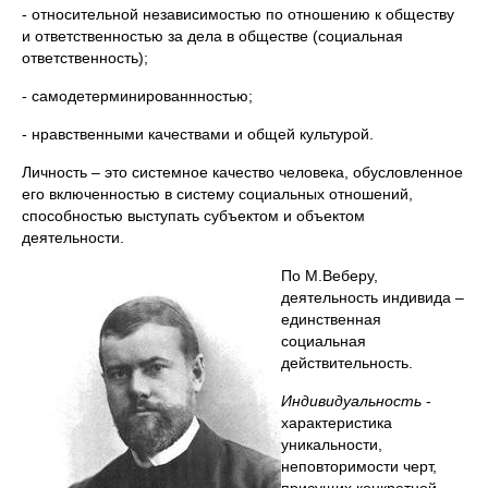
- относительной независимостью по отношению к обществу
и ответственностью за дела в обществе (социальная
ответственность);
- самодетерминированнностью;
- нравственными качествами и общей культурой.
Личность – это системное качество человека, обусловленное
его включенностью в систему социальных отношений,
способностью выступать субъектом и объектом
деятельности.
По М.Веберу,
деятельность индивида –
единственная
социальная
действительность.
Индивидуальность
-
характеристика
уникальности,
неповторимости черт,