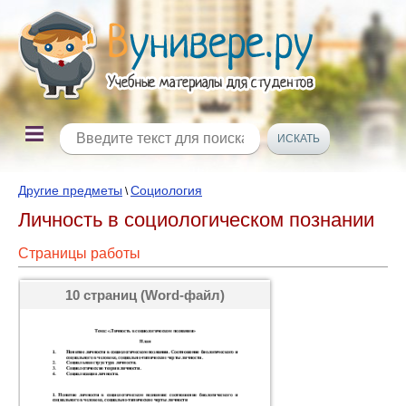
Другие предметы
Социология
\
Личность в социологическом познании
Страницы работы
10 страниц (Word-файл)