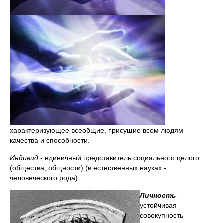
характеризующее всеобщие, присущие всем людям
качества и способности.
Индивид
- единичный представитель социального целого
(общества, общности) (в естественных науках -
человеческого рода).
Личность
-
устойчивая
совокупность