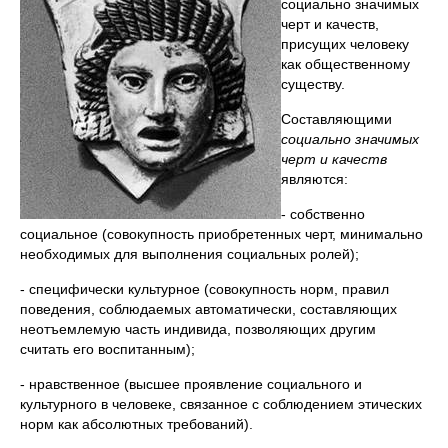
социально значимых
черт и качеств,
присущих человеку
как общественному
существу.
Составляющими
социально значимых
черт и качеств
являются:
- собственно
социальное (совокупность приобретенных черт, минимально
необходимых для выполнения социальных ролей);
- специфически культурное (совокупность норм, правил
поведения, соблюдаемых автоматически, составляющих
неотъемлемую часть индивида, позволяющих другим
считать его воспитанным);
- нравственное (высшее проявление социального и
культурного в человеке, связанное с соблюдением этических
норм как абсолютных требований).