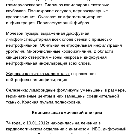
гломерулосклероз. Гиалиноз капилляров некоторых
клубочков. Полнокровие сосудов, периваскулярные
кровоизлияния. Очаговая лимфогистиоцитарная
инфильтрация. Периваскулярный фиброз.
Мочевой пузырь:
выраженная диффузная
лимфогистиоцитарная всех слоев стенки с примесью
нейтрофильной. Обильная нейтрофильная инфильтрация
уротелия. Многочисленные кровоизлияния. В области
свищевого отверстия – зоны некроза и диффузная
нейтрофильная инфильтрация всех слоев.
Жировая клетчатка малого таза:
выраженная
нейтрофильная инфильтрация.
Селезенка
: лимфоидные фолликулы уменьшены в размере,
герминативные центры в них замещены соединительной
тканью. Красная пульпа полнокровна.
Клинико-анатомический эпикриз
74 года, с 10.01.2012г находилась на лечении в
кардиологическом отделении с диагнозом: ИБС, диффузный