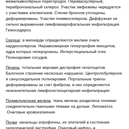
межальвеолярных перегородок. Периваскулярный,
перибронхиальный склероз. Участки эмфиземы чередуются
с участками ателектазов. Стенки бронхов утолщены,
деформированы. Участки пневмосклероза. Диффузная не
сильно выраженная лимфомакрофагальная инфильтрация.
Гемосидероз.
Сердце
: в миокарде определяются мелкие очаги
кардиосклероза. Неравномерная гипертрофия миоцитов,
ядра которых гиперхромны. Интерстициальный отек.
Полнокровие сосудов.
Печень
: тотальная жировая дистрофия гепатоцитов.
Балочное строение несколько нарушено. Центролобулярное
и синусоидальное полнокровие. Портальные тракты
деформированы за счет фиброза, в них определяется
незначительная лимфогистиоцитарная инфильтрация.
Поджелудочная железа
: ткань железы разделена тонкими
соединительно-тканными тяжами на дольки. Липоматоз.
Очаговые кровоизлияния.
Почки
: канальцы атрофичны, их эпителий в состоянии
гидропической дистрофии. Очаговый нефро- и