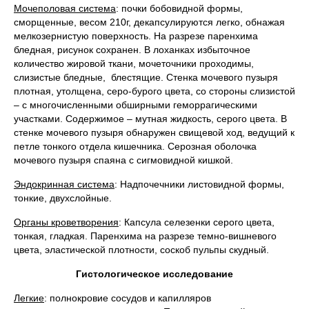
Мочеполовая система
: почки бобовидной формы,
сморщенные, весом 210г, декапсулируются легко, обнажая
мелкозернистую поверхность. На разрезе паренхима
бледная, рисунок сохранен. В лоханках избыточное
количество жировой ткани, мочеточники проходимы,
слизистые бледные, блестящие. Стенка мочевого пузыря
плотная, утолщена, серо-бурого цвета, со стороны слизистой
– с многочисленными обширными геморрагическими
участками. Содержимое – мутная жидкость, серого цвета. В
стенке мочевого пузыря обнаружен свищевой ход, ведущий к
петле тонкого отдела кишечника. Серозная оболочка
мочевого пузыря спаяна с сигмовидной кишкой.
Эндокринная система
: Надпочечники листовидной формы,
тонкие, двухслойные.
Органы кроветворения
: Капсула селезенки серого цвета,
тонкая, гладкая. Паренхима на разрезе темно-вишневого
цвета, эластической плотности, соскоб пульпы скудный.
Гистологическое исследование
Легкие
: полнокровие сосудов и капилляров