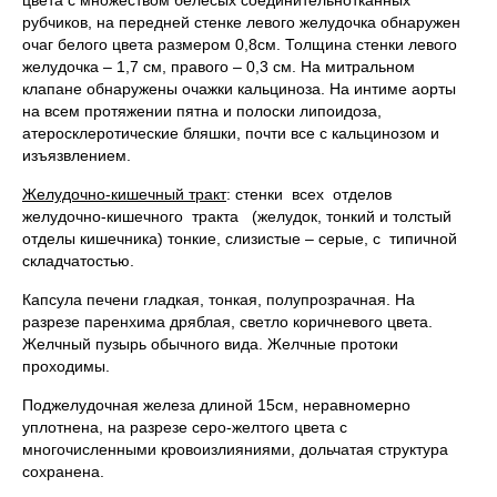
цвета с множеством белесых соединительнотканных
рубчиков, на передней стенке левого желудочка обнаружен
очаг белого цвета размером 0,8см. Толщина стенки левого
желудочка – 1,7 см, правого – 0,3 см. На митральном
клапане обнаружены очажки кальциноза. На интиме аорты
на всем протяжении пятна и полоски липоидоза,
атеросклеротические бляшки, почти все с кальцинозом и
изъязвлением.
Желудочно-кишечный тракт
: стенки всех отделов
желудочно-кишечного тракта (желудок, тонкий и толстый
отделы кишечника) тонкие, слизистые – серые, с типичной
складчатостью.
Капсула печени гладкая, тонкая, полупрозрачная. На
разрезе паренхима дряблая, светло коричневого цвета.
Желчный пузырь обычного вида. Желчные протоки
проходимы.
Поджелудочная железа длиной 15см, неравномерно
уплотнена, на разрезе серо-желтого цвета с
многочисленными кровоизлияниями, дольчатая структура
сохранена.