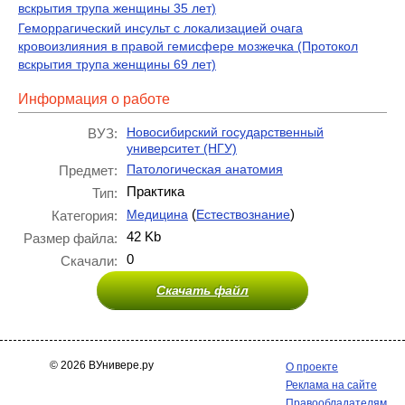
вскрытия трупа женщины 35 лет)
Геморрагический инсульт с локализацией очага
кровоизлияния в правой гемисфере мозжечка (Протокол
вскрытия трупа женщины 69 лет)
Информация о работе
Новосибирский государственный
ВУЗ:
университет (НГУ)
Патологическая анатомия
Предмет:
Практика
Тип:
(
)
Медицина
Естествознание
Категория:
42 Kb
Размер файла:
0
Скачали:
Скачать файл
© 2026 ВУнивере.ру
О проекте
Реклама на сайте
Правообладателям