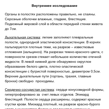
Внутреннее исследование
Органы в полостях расположены правильно, не спаяны.
Серозные оболочки влажные, гладкие, блестящие.
Подкожный жировой слой в области передней стенки живота
до 7см.
Дыхательная система
: легкие заполняют плевральные
полости, однородной эластической консистенции. В корнях
пальпируются плотные тяжи, на разрезе – известковые
отложения (кальциноз). На разрезах темно-красного цвета, с
поверхности срезов стекает небольшое количество отечной
жидкости. В левой нижней доле обнаружено округлое
образование белого цвета, плотно-эластической
консистенции с бугристой поверхностью, диаметром 0,5см.
Верхние дыхательные пути (гортань, трахея, главные
бронхи) свободно проходимы.
Сердечно-сосудистая система
: сердце конусовидной формы,
гипертрофировано за счет левых отделов. Эпикард
блестящий. Полости сердца расширены, содержат красные
сгустки крови. Миокард плотный, на разрезе красно-бурого