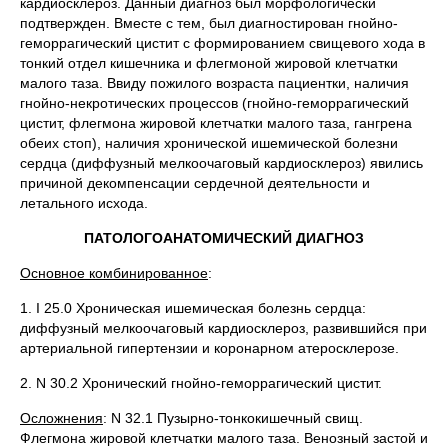
кардиосклероз. Данный диагноз был морфологически
подтвержден. Вместе с тем, был диагностирован гнойно-
геморрагический цистит с формированием свищевого хода в
тонкий отдел кишечника и флегмоной жировой клетчатки
малого таза. Ввиду пожилого возраста пациентки, наличия
гнойно-некротических процессов (гнойно-геморрагический
цистит, флегмона жировой клетчатки малого таза, гангрена
обеих стоп), наличия хронической ишемической болезни
сердца (диффузный мелкоочаговый кардиосклероз) явились
причиной декомпенсации сердечной деятельности и
летального исхода.
ПАТОЛОГОАНАТОМИЧЕСКИЙ ДИАГНОЗ
Основное комбинированное
:
1. I 25.0 Хроническая ишемическая болезнь сердца:
диффузный мелкоочаговый кардиосклероз, развившийся при
артериальной гипертензии и коронарном атеросклерозе.
2. N 30.2 Хронический гнойно-геморрагический цистит.
Осложнения
: N 32.1 Пузырно-тонкокишечный свищ.
Флегмона жировой клетчатки малого таза. Венозный застой и