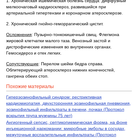
1. Хроническая ишемическая болезнь сердца: диффузный
мелкоочаговый кардиосклероз, развившийся при
артериальной гипертензии и коронарном атеросклерозе.
2. Хронический гнойно-геморрагический цистит.
Осложнения
: Пузырно-тонкокишечный свищ. Флегмона
жировой клетчатки малого таза. Венозный застой и
дистрофические изменения во внутренних органах.
Гемосидероз и отек легких.
Сопутствующие
: Перелом шейки бедра справа.
Облитерирующий атеросклероз нижних конечностей,
гангрена обеих стоп.
Похожие материалы
Гиперэозинофильный синдром: рестриктивная
кардиомиопатия, двухсторонняя эозинофильная пневмония,
эозинофильный инфильтраты в печени, почках (Протокол
вскрытия трупа мужчины 75 лет)
Ангиогенный сепсис, септикопиемическая форма, на фоне
инъекционной наркомании: микробные эмболы в сосудах,
межуточные воспалительные инфильтраты (Протокол