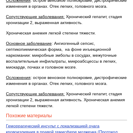
Осложнения
: острое венозное полнокровие, дистрофические
изменения в органах. Отек легких, головного мозга.
Сопутствующие заболевания:
Хронический гепатит, стадия
хронизации 2, выраженная активность.
Хроническая анемия легкой степени тяжести.
Основное заболевание
: Ангиогенный сепсис,
септикопиемическая форма, на фоне инъекционной
наркомании: микробные эмболы в сосудах, межуточные
воспалительные инфильтраты, микроабсцессы в легких,
миокарде, почках и головном мозге.
Осложнения
: острое венозное полнокровие, дистрофические
изменения в органах. Отек легких, головного мозга.
Сопутствующие заболевания:
Хронический гепатит, стадия
хронизации 2, выраженная активность. Хроническая анемия
легкой степени тяжести.
Похожие материалы
Геморрагический инсульт с локализацией очага
кровоизлияния в правой гемисфере мозжечка (Протокол