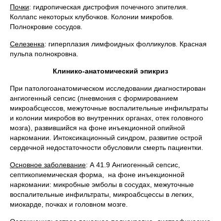
Почки
: гидропическая дистрофия почечного эпителия.
Коллапс некоторых клубочков. Колонии микробов.
Полнокровие сосудов.
Селезенка
: гиперплазия лимфоидных фолликулов. Красная
пульпа полнокровна.
Клинико-анатомический эпикриз
При патологоанатомическом исследовании диагностирован
ангиогенный сепсис (пневмония с формированием
микроабсцессов, межуточные воспалительные инфильтраты
и колонии микробов во внутренних органах, отек головного
мозга), развившийся на фоне инъекционной опийной
наркомании. Интоксикационный синдром, развитие острой
сердечной недостаточности обусловили смерть пациентки.
Основное заболевание
: А 41.9 Ангиогенный сепсис,
септикопиемическая форма, на фоне инъекционной
наркомании: микробные эмболы в сосудах, межуточные
воспалительные инфильтраты, микроабсцессы в легких,
миокарде, почках и головном мозге.