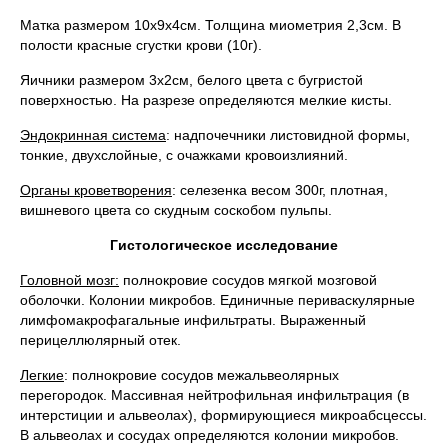
Матка размером 10х9х4см. Толщина миометрия 2,3см. В
полости красные сгустки крови (10г).
Яичники размером 3х2см, белого цвета с бугристой
поверхностью. На разрезе определяются мелкие кисты.
Эндокринная система
: надпочечники листовидной формы,
тонкие, двухслойные, с очажками кровоизлияний.
Органы кроветворения
: селезенка весом 300г, плотная,
вишневого цвета со скудным соскобом пульпы.
Гистологическое исследование
Головной мозг:
полнокровие сосудов мягкой мозговой
оболочки. Колонии микробов. Единичные периваскулярные
лимфомакрофагальные инфильтраты. Выраженный
перицеллюлярный отек.
Легкие
: полнокровие сосудов межальвеолярных
перегородок. Массивная нейтрофильная инфильтрация (в
интерстиции и альвеолах), формирующиеся микроабсцессы.
В альвеолах и сосудах определяются колонии микробов.