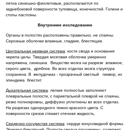
пятна синюшно-фиолетовые, располагаются по
заднебоковой поверхности туловища, конечностей. Голени и
стопы пастозны.
Внутреннее исследование
Органы в полостях расположены правильно, не спаяны.
Серозные оболочки влажные, гладкие, блестящие.
Центральная нервная система
: кости свода и основания
черепа целы. Твердая мозговая оболочка умеренно
напряжена, синюшна. Вещество мозга на разрезе влажное,
серого цвета, дряблое. Во всех отделах мозга структура
сохранена. В желудочках - прозрачный светлый ликвор, их
эпендима блестит.
Дыхательная система
: легкие полностью заполняют
плевральные полости, с париетальной плеврой не спаяны,
резко полнокровны, диффузно уплотнены во всех отделах.
На разрезах однородного темно-красного цвета. С
поверхности срезов стекает отечная жидкость.
Сердечно-сосудистая система
: сердце конусовидной формы.
Эпикард блестящий. Полости сердца расширены, содержат