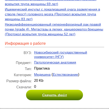
вскрытия трупа женщины 69 лет)
Ишемический инсульт с локализацией очага размягчения в
стволе (мост) головного мозга (Протокол вскрытия трупа
женщины 83 лет)
Низкодифференцированный гипернефроидный рак правой
почки (grade 4). Метастазы в легких, канцероматоз брюшины
(Протокол вскрытия трупа женщины 52 лет)
Информация о работе
Новосибирский государственный
ВУЗ:
университет (НГУ)
Патологическая анатомия
Предмет:
Практика
Тип:
(
)
Медицина
Естествознание
Категория:
20 Kb
Размер файла:
0
Скачали:
Скачать файл