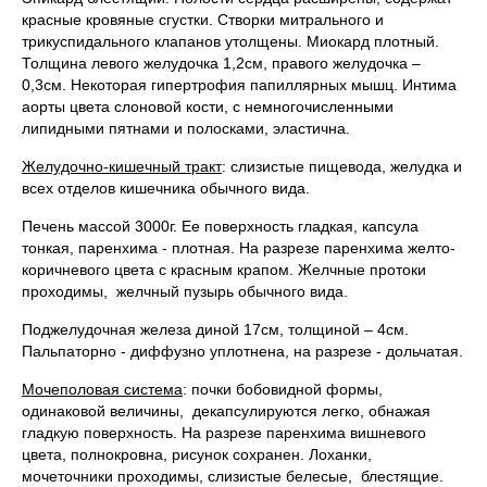
красные кровяные сгустки. Створки митрального и
трикуспидального клапанов утолщены. Миокард плотный.
Толщина левого желудочка 1,2см, правого желудочка –
0,3см. Некоторая гипертрофия папиллярных мышц. Интима
аорты цвета слоновой кости, с немногочисленными
липидными пятнами и полосками, эластична.
Желудочно-кишечный тракт
: слизистые пищевода, желудка и
всех отделов кишечника обычного вида.
Печень массой 3000г. Ее поверхность гладкая, капсула
тонкая, паренхима - плотная. На разрезе паренхима желто-
коричневого цвета с красным крапом. Желчные протоки
проходимы, желчный пузырь обычного вида.
Поджелудочная железа диной 17см, толщиной – 4см.
Пальпаторно - диффузно уплотнена, на разрезе - дольчатая.
Мочеполовая система
: почки бобовидной формы,
одинаковой величины, декапсулируются легко, обнажая
гладкую поверхность. На разрезе паренхима вишневого
цвета, полнокровна, рисунок сохранен. Лоханки,
мочеточники проходимы, слизистые белесые, блестящие.