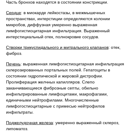
Часть бронхов находятся в состоянии констрикции.
Сердце
: в миокарде лейкостазы, в межмышечных
пространствах, интерстиции определяются колонии
микробов, диффузная умеренно выраженная
лимфогистиоцитарная инфильтрация. Выраженный
интерстициальный отек, полнокровие сосудов.
Створки трикуспидального и митрального клапанов
: отек,
фиброз.
Печень
: выраженная лимфогистиоцитарная инфильтрация
склерозированных портальных полей. Гепатоциты в
состоянии гидропической и жировой дистрофии.
Пролиферация желчных капилляров. Слепо
заканчивающиеся фиброзные септы, обильно
инфильтрированные лимфоцитами, макрофагами,
единичными нейтрофилами. Многочисленные
лимфогостиоцитарные с примесью нейтрофилов
инфильтраты.
Поджелудочная железа
: умеренно выраженный склероз,
липоматоз.