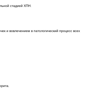
льной стадией ХПН.
к и вовлечением в патологический процесс всех
фрита.