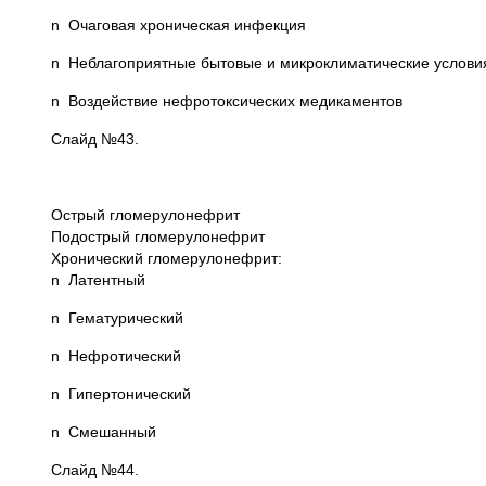
n Очаговая хроническая инфекция
n Неблагоприятные бытовые и микроклиматические услови
n Воздействие нефротоксических медикаментов
Слайд №43.
Острый гломерулонефрит
Подострый гломерулонефрит
Хронический гломерулонефрит:
n Латентный
n Гематурический
n Нефротический
n Гипертонический
n Смешанный
Слайд №44.