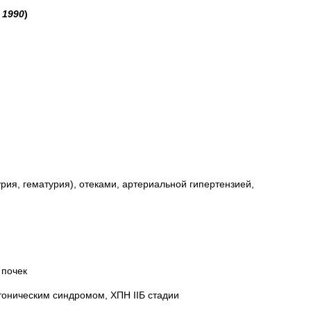
 1990
)
ия, гематурия), отеками, артериальной гипертензией,
 почек
оническим синдромом, ХПН IIБ стадии