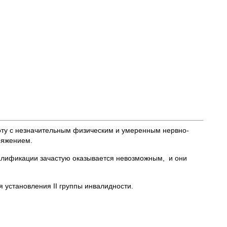
оту с незначительным физическим и умеренным нервно-
ряжением.
валификации зачастую оказывается невозможным, и они
 установления II группы инвалидности.