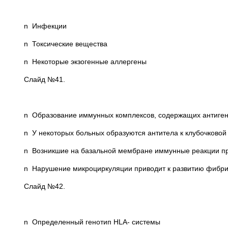
n Инфекции
n Токсические вещества
n Некоторые экзогенные аллергены
Слайд №41.
n Образование иммунных комплексов, содержащих антигены
n У некоторых больных образуются антитела к клубочково
n Возникшие на базальной мембране иммунные реакции пр
n Нарушение микроциркуляции приводит к развитию фибрин
Слайд №42.
n Определенный генотип HLA- системы