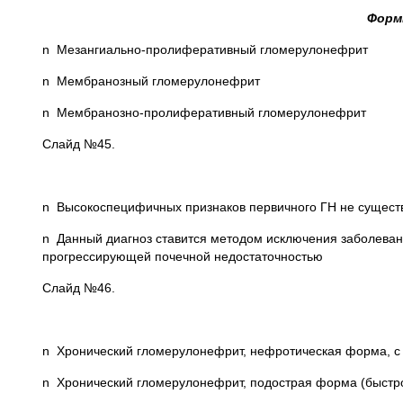
Формы
n Мезангиально-пролиферативный гломерулонефрит
n Мембранозный гломерулонефрит
n Мембранозно-пролиферативный гломерулонефрит
Слайд №45.
n Высокоспецифичных признаков первичного ГН не сущест
n Данный диагноз ставится методом исключения заболеван
прогрессирующей почечной недостаточностью
Слайд №46.
n Хронический гломерулонефрит, нефротическая форма, с 
n Хронический гломерулонефрит, подострая форма (быстр