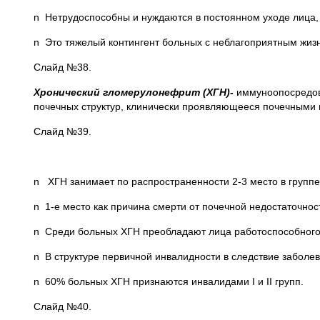
n Нетрудоспособны и нуждаются в постоянном уходе лица
n Это тяжелый контингент больных с неблагоприятным жиз
Слайд №38.
Хронический гломерулонефрит (ХГН)-
иммуноопосредова
почечных структур, клинически проявляющееся почечными 
Слайд №39.
n ХГН занимает по распространенности 2-3 место в групп
n 1-е место как причина смерти от почечной недостаточнос
n Среди больных ХГН преобладают лица работоспособного
n В структуре первичной инвалидности в следствие заболе
n 60% больных ХГН признаются инвалидами I и II групп.
Слайд №40.