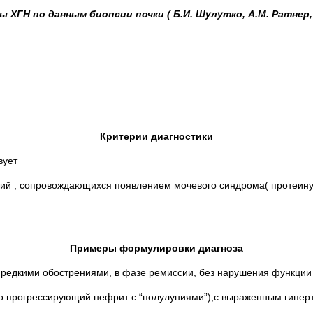
 ХГН по данным биопсии почки ( Б.И. Шулутко, А.М. Ратнер,
Критерии диагностики
вует
ий , сопровождающихся появлением мочевого синдрома( протеинур
Примеры формулировки диагноза
редкими обострениями, в фазе ремиссии, без нарушения функции
о прогрессирующий нефрит с “полулуниями”),с выраженным гиперт