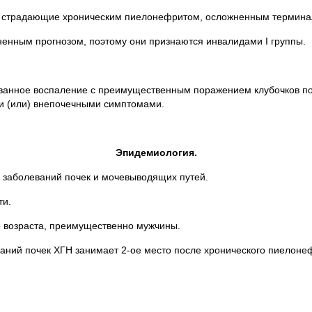
, страдающие хроническим пиелонефритом, осложненным термина
ненным прогнозом, поэтому они признаются инвалидами I группы.
нное воспаление с преимущественным поражением клубочков поче
и (или) внепочечными симптомами.
Эпидемиология.
е заболеваний почек и мочевыводящих путей.
ти.
 возраста, преимущественно мужчины.
ваний почек ХГН занимает 2-ое место после хронического пиелоне